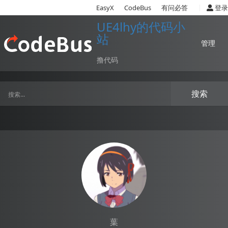
|
EasyX
CodeBus
有问必答
登录
UE4lhy的代码小
站
管理
撸代码
搜索
葉