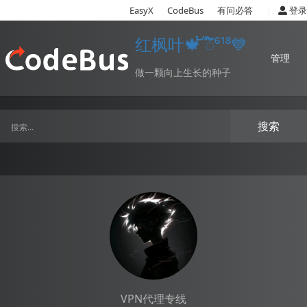
|
EasyX
CodeBus
有问必答
登录
红枫叶🍁 ້ᮨ໌⁶¹⁸💙
管理
做一颗向上生长的种子
搜索
VPN代理专线