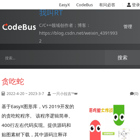
|
EasyX
CodeBus
有问必答
登录
我叫RT
C/C++领域创作者；博客：
管理
https://blog.csdn.net/weixin_4391993
2
搜索
贪吃蛇
2022-4-20 ~ 2023-3-7
一只小拉吉ᵀᴿ👑
(0)
基于EasyX图形库，VS 2019开发的
的贪吃蛇程序。 该程序逻辑简单、
400行左右代码实现。提供源码和
贴图素材下载，其中源码注释详