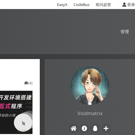
|
EasyX
CodeBus
有问必答
登录
管理
(4)
Voidmatrix