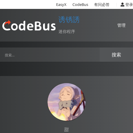
|
EasyX
CodeBus
有问必答
登录
诱锈誘
管理
迷你程序
搜索
甜