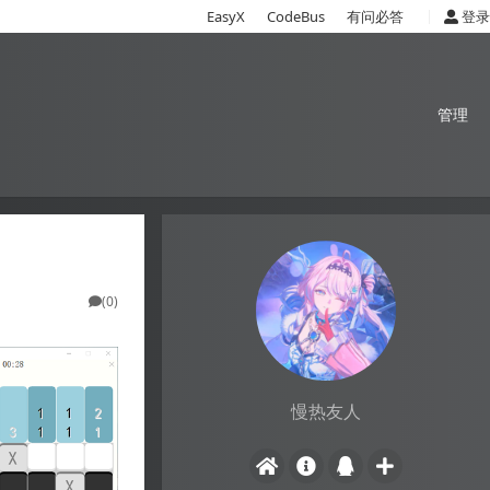
|
EasyX
CodeBus
有问必答
登录
管理
(0)
慢热友人