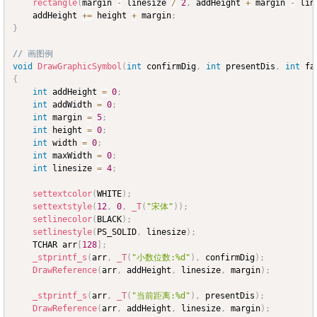
rectangle
(
margin 
-
 linesize 
/
2
,
 addHeight 
+
 margin 
-
 lin
	addHeight 
+=
 height 
+
 margin
;
}
// 画图例
void
DrawGraphicSymbol
(
int
 confirmDig
,
int
 presentDis
,
int
 fa
{
int
 addHeight 
=
0
;
int
 addWidth 
=
0
;
int
 margin 
=
5
;
int
 height 
=
0
;
int
 width 
=
0
;
int
 maxWidth 
=
0
;
int
 linesize 
=
4
;
settextcolor
(
WHITE
)
;
settextstyle
(
12
,
0
,
_T
(
"宋体"
)
)
;
setlinecolor
(
BLACK
)
;
setlinestyle
(
PS_SOLID
,
 linesize
)
;
	TCHAR arr
[
128
]
;
_stprintf_s
(
arr
,
_T
(
"小数位数:%d"
)
,
 confirmDig
)
;
DrawReference
(
arr
,
 addHeight
,
 linesize
,
 margin
)
;
_stprintf_s
(
arr
,
_T
(
"当前距离:%d"
)
,
 presentDis
)
;
DrawReference
(
arr
,
 addHeight
,
 linesize
,
 margin
)
;