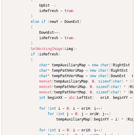
				UpEst
--
;
				isRefresh 
=
true
;
}
else
if
(
newY 
>
 DownEst
)
{
				DownEst
++
;
				isRefresh 
=
true
;
}
SetWorkingImage
(
&
img
)
;
if
(
isRefresh
)
{
char
*
 tempAuxiliaryMap 
=
new
char
[
(
RightEst 
-
char
*
 tempPathHoriMap 
=
new
char
[
(
RightEst 
-
 
char
*
 tempPathVertMap 
=
new
char
[
(
DownEst 
-
 U
memset
(
tempAuxiliaryMap
,
0
,
sizeof
(
char
)
*
(
(
memset
(
tempPathHoriMap
,
0
,
sizeof
(
char
)
*
(
Ri
memset
(
tempPathVertMap
,
0
,
sizeof
(
char
)
*
(
Do
int
 beginXX 
=
abs
(
LeftEst
)
-
 oriX
,
 beginYY 
=
for
(
int
 i 
=
0
;
 i 
<
 oriH
;
 i
++
)
for
(
int
 j 
=
0
;
 j 
<
 oriW
;
 j
++
)
						tempAuxiliaryMap
[
(
beginYY 
+
 i
)
*
(
Rig
for
(
int
 i 
=
0
;
 i 
<
 oriH
;
 i
++
)