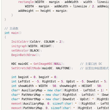
rectangle
(
WIDTH 
-
 margin 
-
 addWidth 
-
 width 
-
 linesiz
			WIDTH 
-
 margin 
-
 addWidth 
+
 linesize 
/
2
,
 addHeig
		addHeight 
+=
 height 
+
 margin
;
}
}
// 主函数
int
main
(
)
{
InitColArr
(
ColArr
,
 COLNUM 
+
2
)
;
initgraph
(
WIDTH
,
 HEIGHT
)
;
setbkcolor
(
BLACK
)
;
BeginBatchDraw
(
)
;
	HDC mainDC 
=
GetImageHDC
(
NULL
)
;
// 主窗口的 DC
SetStretchBltMode
(
mainDC
,
 HALFTONE
)
;
// 设置拉伸贴图模式
int
 beginX 
=
0
,
 beginY 
=
0
;
int
 LeftEst 
=
-
5
,
 RightEst 
=
5
,
 UpEst 
=
-
5
,
 DownEst 
=
5
;
int
 showWidth 
=
 WIDTH 
-
50
,
 showHeight 
=
 HEIGHT 
-
50
;
char
*
 AuxiliaryMap 
=
new
char
[
(
RightEst 
-
 LeftEst 
+
1
)
*
char
*
 PathHoriMap 
=
new
char
[
(
RightEst 
-
 LeftEst
)
*
(
Down
char
*
 PathVertMap 
=
new
char
[
(
DownEst 
-
 UpEst
)
*
(
RightEs
memset
(
AuxiliaryMap
,
0
,
sizeof
(
char
)
*
(
(
RightEst 
-
 LeftE
memset
(
PathHoriMap
,
0
,
sizeof
(
char
)
*
(
RightEst 
-
 LeftEst