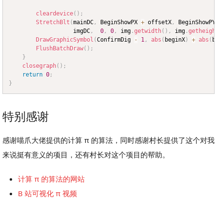
cleardevice
(
)
;
StretchBlt
(
mainDC
,
 BeginShowPX 
+
 offsetX
,
 BeginShowPY
				   imgDC
,
0
,
0
,
 img
.
getwidth
(
)
,
 img
.
getheigh
DrawGraphicSymbol
(
ConfirmDig 
-
1
,
abs
(
beginX
)
+
abs
(
b
FlushBatchDraw
(
)
;
}
closegraph
(
)
;
return
0
;
}
特别感谢
感谢喵爪大佬提供的计算 π 的算法，同时感谢村长提供了这个对我
来说挺有意义的项目，还有村长对这个项目的帮助。
计算 π 的算法的网站
B 站可视化 π 视频