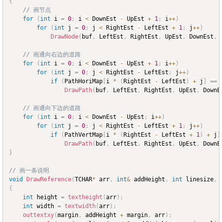
{
// 画节点
for
(
int
 i 
=
0
;
 i 
<
 DownEst 
-
 UpEst 
+
1
;
 i
++
)
for
(
int
 j 
=
0
;
 j 
<
 RightEst 
-
 LeftEst 
+
1
;
 j
++
)
DrawNode
(
buf
,
 LeftEst
,
 RightEst
,
 UpEst
,
 DownEst
,
 
// 画通向右边的道路
for
(
int
 i 
=
0
;
 i 
<
 DownEst 
-
 UpEst 
+
1
;
 i
++
)
for
(
int
 j 
=
0
;
 j 
<
 RightEst 
-
 LeftEst
;
 j
++
)
if
(
PathHoriMap
[
i 
*
(
RightEst 
-
 LeftEst
)
+
 j
]
==
DrawPath
(
buf
,
 LeftEst
,
 RightEst
,
 UpEst
,
 DownE
// 画通向下边的道路
for
(
int
 i 
=
0
;
 i 
<
 DownEst 
-
 UpEst
;
 i
++
)
for
(
int
 j 
=
0
;
 j 
<
 RightEst 
-
 LeftEst 
+
1
;
 j
++
)
if
(
PathVertMap
[
i 
*
(
RightEst 
-
 LeftEst 
+
1
)
+
 j
]
DrawPath
(
buf
,
 LeftEst
,
 RightEst
,
 UpEst
,
 DownE
}
// 画一条说明
void
DrawReference
(
TCHAR
*
 arr
,
int
&
 addHeight
,
int
 linesize
,
{
int
 height 
=
textheight
(
arr
)
;
int
 width 
=
textwidth
(
arr
)
;
outtextxy
(
margin
,
 addHeight 
+
 margin
,
 arr
)
;