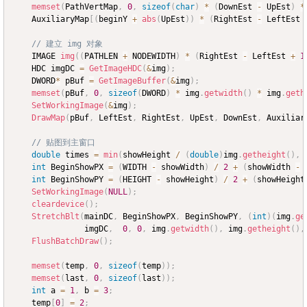
memset
(
PathVertMap
,
0
,
sizeof
(
char
)
*
(
DownEst 
-
 UpEst
)
*
	AuxiliaryMap
[
(
beginY 
+
abs
(
UpEst
)
)
*
(
RightEst 
-
 LeftEst 
// 建立 img 对象
	IMAGE 
img
(
(
PATHLEN 
+
 NODEWIDTH
)
*
(
RightEst 
-
 LeftEst 
+
1
	HDC imgDC 
=
GetImageHDC
(
&
img
)
;
	DWORD
*
 pBuf 
=
GetImageBuffer
(
&
img
)
;
memset
(
pBuf
,
0
,
sizeof
(
DWORD
)
*
 img
.
getwidth
(
)
*
 img
.
geth
SetWorkingImage
(
&
img
)
;
DrawMap
(
pBuf
,
 LeftEst
,
 RightEst
,
 UpEst
,
 DownEst
,
 Auxiliar
// 贴图到主窗口
double
 times 
=
min
(
showHeight 
/
(
double
)
img
.
getheight
(
)
,
 
int
 BeginShowPX 
=
(
WIDTH 
-
 showWidth
)
/
2
+
(
showWidth 
-
 
int
 BeginShowPY 
=
(
HEIGHT 
-
 showHeight
)
/
2
+
(
showHeight
SetWorkingImage
(
NULL
)
;
cleardevice
(
)
;
StretchBlt
(
mainDC
,
 BeginShowPX
,
 BeginShowPY
,
(
int
)
(
img
.
ge
			   imgDC
,
0
,
0
,
 img
.
getwidth
(
)
,
 img
.
getheight
(
)
,
FlushBatchDraw
(
)
;
memset
(
temp
,
0
,
sizeof
(
temp
)
)
;
memset
(
last
,
0
,
sizeof
(
last
)
)
;
int
 a 
=
1
,
 b 
=
3
;
	temp
[
0
]
=
2
;