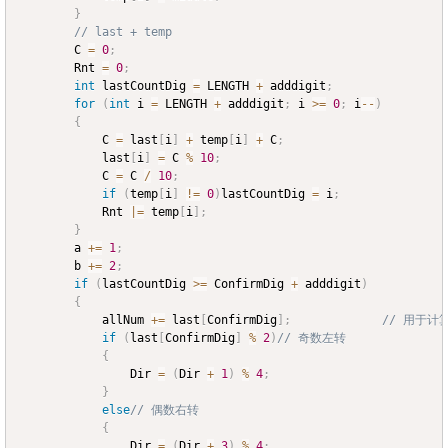
}
// last + temp
		C 
=
0
;
		Rnt 
=
0
;
int
 lastCountDig 
=
 LENGTH 
+
 adddigit
;
for
(
int
 i 
=
 LENGTH 
+
 adddigit
;
 i 
>=
0
;
 i
--
)
{
			C 
=
 last
[
i
]
+
 temp
[
i
]
+
 C
;
			last
[
i
]
=
 C 
%
10
;
			C 
=
 C 
/
10
;
if
(
temp
[
i
]
!=
0
)
lastCountDig 
=
 i
;
			Rnt 
|=
 temp
[
i
]
;
}
		a 
+=
1
;
		b 
+=
2
;
if
(
lastCountDig 
>=
 ConfirmDig 
+
 adddigit
)
{
			allNum 
+=
 last
[
ConfirmDig
]
;
// 用于计
if
(
last
[
ConfirmDig
]
%
2
)
// 奇数左转
{
				Dir 
=
(
Dir 
+
1
)
%
4
;
}
else
// 偶数右转
{
				Dir 
=
(
Dir 
+
3
)
%
4
;