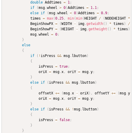
double
 Addtimes 
=
1
;
if
(
msg
.
wheel 
>
0
)
Addtimes 
=
1.1
;
else
if
(
msg
.
wheel 
<
0
)
Addtimes 
=
0.9
;
			times 
=
max
(
0.25
,
min
(
min
(
HEIGHT 
/
(
NODEHEIGHT 
*
			BeginShowPX 
=
(
WIDTH 
-
 img
.
getwidth
(
)
*
 times
)
/
			BeginShowPY 
=
(
HEIGHT 
-
 img
.
getheight
(
)
*
 times
)
			msg
.
wheel 
=
0
;
}
else
{
if
(
!
isPress 
&&
 msg
.
lbutton
)
{
				isPress 
=
true
;
				oriX 
=
 msg
.
x
,
 oriY 
=
 msg
.
y
;
}
else
if
(
isPress 
&&
 msg
.
lbutton
)
{
				offsetX 
+=
(
msg
.
x 
-
 oriX
)
,
 offsetY 
+=
(
msg
.
y 
				oriX 
=
 msg
.
x
,
 oriY 
=
 msg
.
y
;
}
else
if
(
isPress 
&&
!
msg
.
lbutton
)
{
				isPress 
=
false
;
}
}