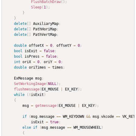
FlushBatchDraw
(
)
;
Sleep
(
1
)
;
}
}
delete
[
]
 AuxiliaryMap
;
delete
[
]
 PathHoriMap
;
delete
[
]
 PathVertMap
;
double
 offsetX 
=
0
,
 offsetY 
=
0
;
bool
 isExit 
=
false
;
bool
 isPress 
=
false
;
int
 oriX 
=
0
,
 oriY 
=
0
;
double
 oriTimes 
=
 times
;
	ExMessage msg
;
SetWorkingImage
(
NULL
)
;
flushmessage
(
EX_MOUSE 
|
 EX_KEY
)
;
while
(
!
isExit
)
{
		msg 
=
getmessage
(
EX_MOUSE 
|
 EX_KEY
)
;
if
(
msg
.
message 
==
 WM_KEYDOWN 
&&
 msg
.
vkcode 
==
 VK_RET
			isExit 
=
true
;
else
if
(
msg
.
message 
==
 WM_MOUSEWHEEL
)
{