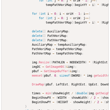
for
(
int
 j 
=
0
;
 j 
<
 oriW 
-
1
;
 j
++
)
						tempPathHoriMap
[
(
beginYY 
+
 i
)
*
(
Righ
for
(
int
 i 
=
0
;
 i 
<
 oriH 
-
1
;
 i
++
)
for
(
int
 j 
=
0
;
 j 
<
 oriW
;
 j
++
)
						tempPathVertMap
[
(
beginYY 
+
 i
)
*
(
Righ
delete
[
]
 AuxiliaryMap
;
delete
[
]
 PathHoriMap
;
delete
[
]
 PathVertMap
;
				AuxiliaryMap 
=
 tempAuxiliaryMap
;
				PathHoriMap 
=
 tempPathHoriMap
;
				PathVertMap 
=
 tempPathVertMap
;
				img
.
Resize
(
(
PATHLEN 
+
 NODEWIDTH
)
*
(
RightEst 
				imgDC 
=
GetImageHDC
(
&
img
)
;
				pBuf 
=
GetImageBuffer
(
&
img
)
;
memset
(
pBuf
,
0
,
sizeof
(
DWORD
)
*
 img
.
getwidth
(
DrawMap
(
pBuf
,
 LeftEst
,
 RightEst
,
 UpEst
,
 DownE
				times 
=
min
(
showHeight 
/
(
double
)
img
.
getheigh
				BeginShowPX 
=
(
WIDTH 
-
 showWidth
)
/
2
+
(
show
				BeginShowPY 
=
(
HEIGHT 
-
 showHeight
)
/
2
+
(
sh
}