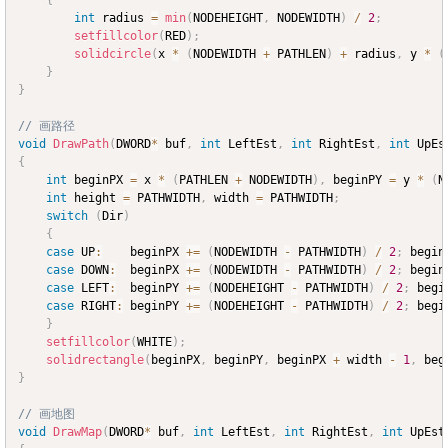
int
 radius 
=
min
(
NODEHEIGHT
,
 NODEWIDTH
)
/
2
;
setfillcolor
(
RED
)
;
solidcircle
(
x 
*
(
NODEWIDTH 
+
 PATHLEN
)
+
 radius
,
 y 
*
(
}
}
// 画路径
void
DrawPath
(
DWORD
*
 buf
,
int
 LeftEst
,
int
 RightEst
,
int
 UpEs
{
int
 beginPX 
=
 x 
*
(
PATHLEN 
+
 NODEWIDTH
)
,
 beginPY 
=
 y 
*
(
N
int
 height 
=
 PATHWIDTH
,
 width 
=
 PATHWIDTH
;
switch
(
Dir
)
{
case
 UP
:
	beginPX 
+=
(
NODEWIDTH 
-
 PATHWIDTH
)
/
2
;
 begin
case
 DOWN
:
	beginPX 
+=
(
NODEWIDTH 
-
 PATHWIDTH
)
/
2
;
 begin
case
 LEFT
:
	beginPY 
+=
(
NODEHEIGHT 
-
 PATHWIDTH
)
/
2
;
 begi
case
 RIGHT
:
	beginPY 
+=
(
NODEHEIGHT 
-
 PATHWIDTH
)
/
2
;
 begi
}
setfillcolor
(
WHITE
)
;
solidrectangle
(
beginPX
,
 beginPY
,
 beginPX 
+
 width 
-
1
,
 beg
}
// 画地图
void
DrawMap
(
DWORD
*
 buf
,
int
 LeftEst
,
int
 RightEst
,
int
 UpEst