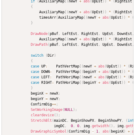
if
(
AuxiliaryMap
[
(
newY 
+
abs
(
UpEst
)
)
*
(
RightEst 
{
				AuxiliaryMap
[
(
newY 
+
abs
(
UpEst
)
)
*
(
RightEst 
				timesArr
[
AuxiliaryMap
[
(
newY 
+
abs
(
UpEst
)
)
*
(
}
DrawNode
(
pBuf
,
 LeftEst
,
 RightEst
,
 UpEst
,
 DownEst
,
				AuxiliaryMap
[
(
newY 
+
abs
(
UpEst
)
)
*
(
RightEst 
DrawPath
(
pBuf
,
 LeftEst
,
 RightEst
,
 UpEst
,
 DownEst
,
switch
(
Dir
)
{
case
 UP
:
	PathVertMap
[
(
newY 
+
abs
(
UpEst
)
)
*
(
Ri
case
 DOWN
:
	PathVertMap
[
(
beginY 
+
abs
(
UpEst
)
)
*
(
case
 LEFT
:
	PathHoriMap
[
(
newY 
+
abs
(
UpEst
)
)
*
(
Ri
case
 RIGHT
:
	PathHoriMap
[
(
beginY 
+
abs
(
UpEst
)
)
*
(
}
			beginX 
=
 newX
;
			beginY 
=
 newY
;
			ConfirmDig
++
;
SetWorkingImage
(
NULL
)
;
cleardevice
(
)
;
StretchBlt
(
mainDC
,
 BeginShowPX
,
 BeginShowPY
,
(
int
					   imgDC
,
0
,
0
,
 img
.
getwidth
(
)
,
 img
.
geth
DrawGraphicSymbol
(
ConfirmDig 
-
1
,
abs
(
beginX
)
+
a