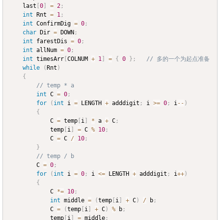
	last
[
0
]
=
2
;
int
 Rnt 
=
1
;
int
 ConfirmDig 
=
0
;
char
 Dir 
=
 DOWN
;
int
 farestDis 
=
0
;
int
 allNum 
=
0
;
int
 timesArr
[
COLNUM 
+
1
]
=
{
0
}
;
// 多的一个为起点准备
while
(
Rnt
)
{
// temp * a
int
 C 
=
0
;
for
(
int
 i 
=
 LENGTH 
+
 adddigit
;
 i 
>=
0
;
 i
--
)
{
			C 
=
 temp
[
i
]
*
 a 
+
 C
;
			temp
[
i
]
=
 C 
%
10
;
			C 
=
 C 
/
10
;
}
// temp / b
		C 
=
0
;
for
(
int
 i 
=
0
;
 i 
<=
 LENGTH 
+
 adddigit
;
 i
++
)
{
			C 
*=
10
;
int
 middle 
=
(
temp
[
i
]
+
 C
)
/
 b
;
			C 
=
(
temp
[
i
]
+
 C
)
%
 b
;
			temp
[
i
]
=
 middle
;