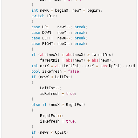
}
int
 newX 
=
 beginX
,
 newY 
=
 beginY
;
switch
(
Dir
)
{
case
 UP
:
	newY
--
;
break
;
case
 DOWN
:
	newY
++
;
break
;
case
 LEFT
:
	newX
--
;
break
;
case
 RIGHT
:
	newX
++
;
break
;
}
if
(
abs
(
newY
)
+
abs
(
newX
)
>
 farestDis
)
				farestDis 
=
abs
(
newY
)
+
abs
(
newX
)
;
int
 oriX 
=
abs
(
LeftEst
)
,
 oriY 
=
abs
(
UpEst
)
,
 oriH 
bool
 isRefresh 
=
false
;
if
(
newX 
<
 LeftEst
)
{
				LeftEst
--
;
				isRefresh 
=
true
;
}
else
if
(
newX 
>
 RightEst
)
{
				RightEst
++
;
				isRefresh 
=
true
;
}
if
(
newY 
<
 UpEst
)
{