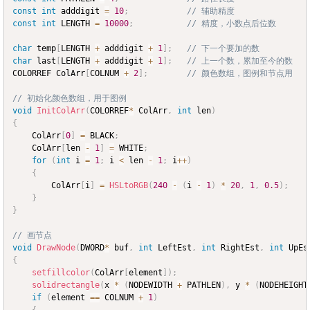
const
int
 adddigit 
=
10
;
// 辅助精度
const
int
 LENGTH 
=
10000
;
// 精度，小数点后位数
char
 temp
[
LENGTH 
+
 adddigit 
+
1
]
;
// 下一个要加的数
char
 last
[
LENGTH 
+
 adddigit 
+
1
]
;
// 上一个数，累加至今的数
COLORREF ColArr
[
COLNUM 
+
2
]
;
// 颜色数组，图例和节点用
// 初始化颜色数组，用于图例
void
InitColArr
(
COLORREF
*
 ColArr
,
int
 len
)
{
	ColArr
[
0
]
=
 BLACK
;
	ColArr
[
len 
-
1
]
=
 WHITE
;
for
(
int
 i 
=
1
;
 i 
<
 len 
-
1
;
 i
++
)
{
		ColArr
[
i
]
=
HSLtoRGB
(
240
-
(
i 
-
1
)
*
20
,
1
,
0.5
)
;
}
}
// 画节点
void
DrawNode
(
DWORD
*
 buf
,
int
 LeftEst
,
int
 RightEst
,
int
 UpEs
{
setfillcolor
(
ColArr
[
element
]
)
;
solidrectangle
(
x 
*
(
NODEWIDTH 
+
 PATHLEN
)
,
 y 
*
(
NODEHEIGHT
if
(
element 
==
 COLNUM 
+
1
)
{