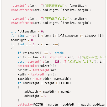
_stprintf_s
(
arr
,
_T
(
"最远距离:%d"
)
,
 farestDis
)
;
DrawReference
(
arr
,
 addHeight
,
 linesize
,
 margin
)
;
_stprintf_s
(
arr
,
_T
(
"平均数字:%.2lf"
)
,
 aveNum
)
;
DrawReference
(
arr
,
 addHeight
,
 linesize
,
 margin
)
;
int
 AllTimesNum 
=
0
;
for
(
int
 i 
=
0
;
 i 
<
 len
;
 i
++
)
AllTimesNum 
+=
 timesArr
[
i
]
;
	addHeight 
=
0
;
for
(
int
 i 
=
0
;
 i 
<
 len
;
 i
++
)
{
if
(
timesArr
[
i
]
==
0
)
break
;
if
(
i 
==
 len 
-
1
)
_stprintf_s
(
arr
,
_T
(
"经过>=%d次 %.1f
else
_stprintf_s
(
arr
,
128
,
_T
(
"经过%d次 %.1f%c"
)
,
 i 
+
settextcolor
(
colArr
[
i
]
)
;
		height 
=
textheight
(
arr
)
;
		width 
=
textwidth
(
arr
)
;
		maxWidth 
=
max
(
width
,
 maxWidth
)
;
if
(
addHeight 
+
 height 
>
 HEIGHT
)
{
			addWidth 
=
 maxWidth 
+
 margin
;
			addHeight 
=
0
;
}
outtextxy
(
WIDTH 
-
 margin 
-
 addWidth 
-
 width
,
 addHeigh