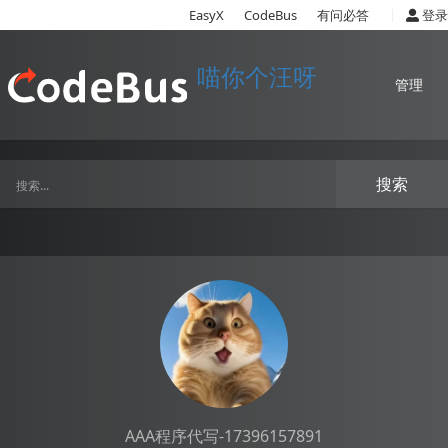
|
EasyX
CodeBus
有问必答
登录
喵你个汪呀
管理
搜索
AAA程序代写-17396157891