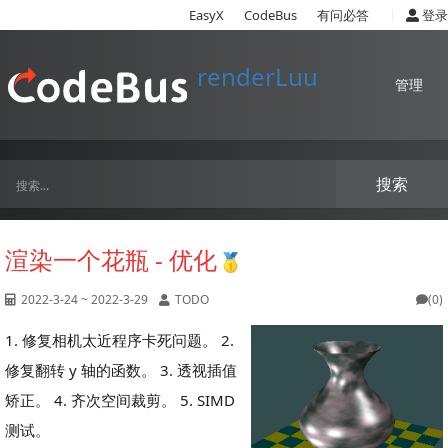
|
EasyX
CodeBus
有问必答
登录
renderLuu
管理
搜索
渲染一个花瓶 - 优化
2022-3-24 ~ 2022-3-29
TODO
(0)
1. 修复相机太近程序卡死问题。 2.
修复翻转 y 轴的函数。 3. 透视插值
矫正。 4. 齐次空间裁剪。 5. SIMD
测试。