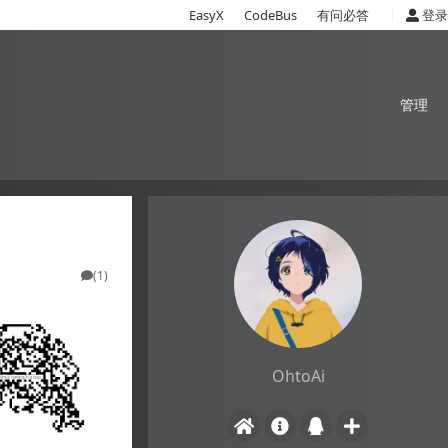
|
EasyX
CodeBus
有问必答
登录
管理
(1)
OhtoAi