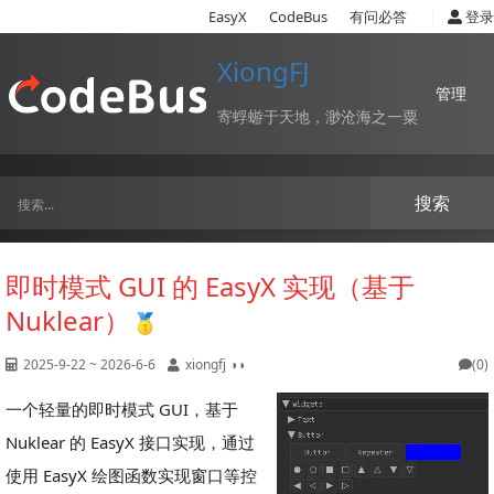
|
EasyX
CodeBus
有问必答
登录
XiongFJ
管理
寄蜉蝣于天地，渺沧海之一粟
搜索
即时模式 GUI 的 EasyX 实现（基于
Nuklear）
2025-9-22 ~ 2026-6-6
xiongfj ◑◑
(0)
一个轻量的即时模式 GUI，基于
Nuklear 的 EasyX 接口实现，通过
使用 EasyX 绘图函数实现窗口等控