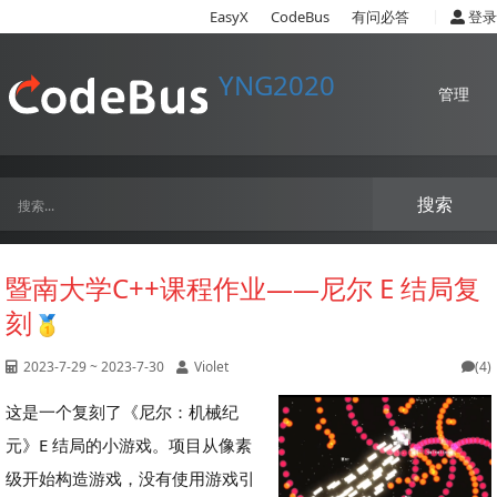
|
EasyX
CodeBus
有问必答
登录
YNG2020
管理
搜索
暨南大学C++课程作业——尼尔 E 结局复
刻
2023-7-29 ~ 2023-7-30
Violet
(4)
这是一个复刻了《尼尔：机械纪
元》E 结局的小游戏。项目从像素
级开始构造游戏，没有使用游戏引