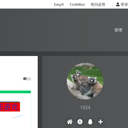
|
EasyX
CodeBus
有问必答
登录
管理
(2)
1024