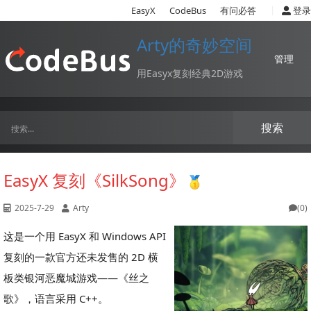
|
EasyX
CodeBus
有问必答
登录
Arty的奇妙空间
管理
用Easyx复刻经典2D游戏
搜索
EasyX 复刻《SilkSong》
2025-7-29
Arty
(0)
这是一个用 EasyX 和 Windows API
复刻的一款官方还未发售的 2D 横
板类银河恶魔城游戏——《丝之
歌》，语言采用 C++。