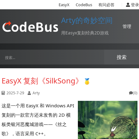
|
EasyX
CodeBus
有问必答
登录
Arty的奇妙空间
管理
用Easyx复刻经典2D游戏
搜索
EasyX 复刻《SilkSong》
2025-7-29
Arty
(0)
这是一个用 EasyX 和 Windows API
复刻的一款官方还未发售的 2D 横
板类银河恶魔城游戏——《丝之
歌》，语言采用 C++。