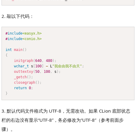
2. 敲以下代码：
#
include
<easyx.h>
Copy
#
include
<conio.h>
int
main
(
)
{
initgraph
(
640
,
480
)
;
wchar_t
 s
[
100
]
=
 L
"我命由我不由天"
;
outtextxy
(
50
,
100
,
 s
)
;
_getch
(
)
;
closegraph
(
)
;
return
0
;
}
3. 默认代码文件格式为 UTF-8，无需改动。如果 CLion 底部状态
栏的右边没有显示“UTF-8”，务必修改为“UTF-8”（参考前面步
骤）。