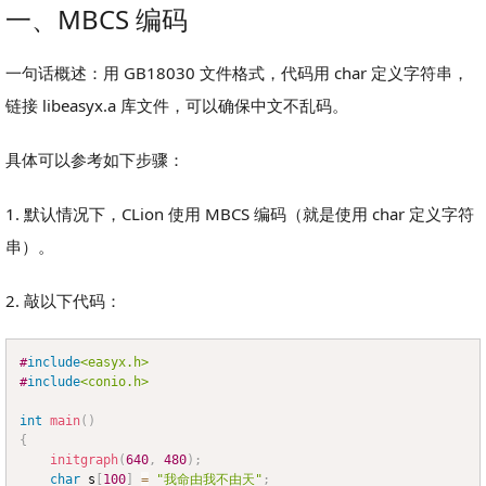
一、MBCS 编码
一句话概述：用 GB18030 文件格式，代码用 char 定义字符串，
链接 libeasyx.a 库文件，可以确保中文不乱码。
具体可以参考如下步骤：
1. 默认情况下，CLion 使用 MBCS 编码（就是使用 char 定义字符
串）。
2. 敲以下代码：
#
include
<easyx.h>
Copy
#
include
<conio.h>
int
main
(
)
{
initgraph
(
640
,
480
)
;
char
 s
[
100
]
=
"我命由我不由天"
;