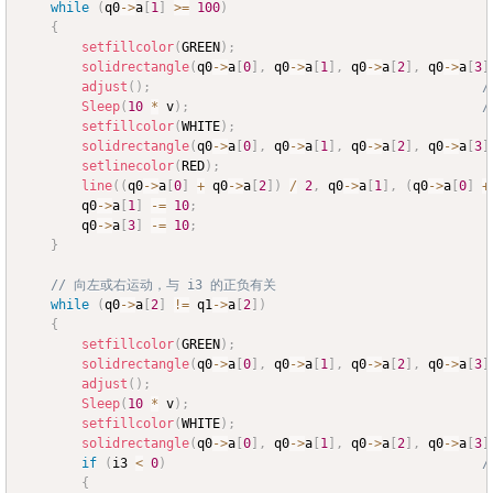
while
(
q0
->
a
[
1
]
>=
100
)
{
setfillcolor
(
GREEN
)
;
solidrectangle
(
q0
->
a
[
0
]
,
 q0
->
a
[
1
]
,
 q0
->
a
[
2
]
,
 q0
->
a
[
3
]
adjust
(
)
;
/
Sleep
(
10
*
 v
)
;
/
setfillcolor
(
WHITE
)
;
solidrectangle
(
q0
->
a
[
0
]
,
 q0
->
a
[
1
]
,
 q0
->
a
[
2
]
,
 q0
->
a
[
3
]
setlinecolor
(
RED
)
;
line
(
(
q0
->
a
[
0
]
+
 q0
->
a
[
2
]
)
/
2
,
 q0
->
a
[
1
]
,
(
q0
->
a
[
0
]
+
		q0
->
a
[
1
]
-=
10
;
		q0
->
a
[
3
]
-=
10
;
}
// 向左或右运动，与 i3 的正负有关
while
(
q0
->
a
[
2
]
!=
 q1
->
a
[
2
]
)
{
setfillcolor
(
GREEN
)
;
solidrectangle
(
q0
->
a
[
0
]
,
 q0
->
a
[
1
]
,
 q0
->
a
[
2
]
,
 q0
->
a
[
3
]
adjust
(
)
;
Sleep
(
10
*
 v
)
;
setfillcolor
(
WHITE
)
;
solidrectangle
(
q0
->
a
[
0
]
,
 q0
->
a
[
1
]
,
 q0
->
a
[
2
]
,
 q0
->
a
[
3
]
if
(
i3 
<
0
)
/
{