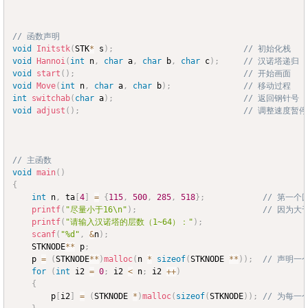
// 函数声明
void
Initstk
(
STK
*
 s
)
;
// 初始化栈
void
Hannoi
(
int
 n
,
char
 a
,
char
 b
,
char
 c
)
;
// 汉诺塔递归
void
start
(
)
;
// 开始画面
void
Move
(
int
 n
,
char
 a
,
char
 b
)
;
// 移动过程
int
switchab
(
char
 a
)
;
// 返回钢针号
void
adjust
(
)
;
// 调整速度暂停
// 主函数
void
main
(
)
{
int
 n
,
 ta
[
4
]
=
{
115
,
500
,
285
,
518
}
;
// 第一个
printf
(
"尽量小于16\n"
)
;
// 因为
printf
(
"请输入汉诺塔的层数（1~64）："
)
;
scanf
(
"%d"
,
&
n
)
;
	STKNODE
*
*
 p
;
	p 
=
(
STKNODE
*
*
)
malloc
(
n 
*
sizeof
(
STKNODE 
*
*
)
)
;
// 声明一
for
(
int
 i2 
=
0
;
 i2 
<
 n
;
 i2 
++
)
{
		p
[
i2
]
=
(
STKNODE 
*
)
malloc
(
sizeof
(
STKNODE
)
)
;
// 为每一