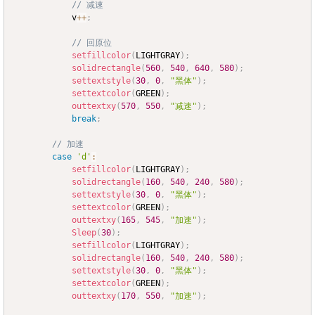
// 减速
			v
++
;
// 回原位
setfillcolor
(
LIGHTGRAY
)
;
solidrectangle
(
560
,
540
,
640
,
580
)
;
settextstyle
(
30
,
0
,
"黑体"
)
;
settextcolor
(
GREEN
)
;
outtextxy
(
570
,
550
,
"减速"
)
;
break
;
// 加速
case
'd'
:
setfillcolor
(
LIGHTGRAY
)
;
solidrectangle
(
160
,
540
,
240
,
580
)
;
settextstyle
(
30
,
0
,
"黑体"
)
;
settextcolor
(
GREEN
)
;
outtextxy
(
165
,
545
,
"加速"
)
;
Sleep
(
30
)
;
setfillcolor
(
LIGHTGRAY
)
;
solidrectangle
(
160
,
540
,
240
,
580
)
;
settextstyle
(
30
,
0
,
"黑体"
)
;
settextcolor
(
GREEN
)
;
outtextxy
(
170
,
550
,
"加速"
)
;