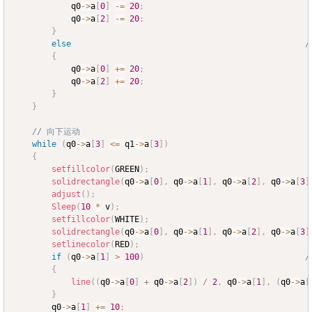
			q0
->
a
[
0
]
-=
20
;
			q0
->
a
[
2
]
-=
20
;
}
else
/
{
			q0
->
a
[
0
]
+=
20
;
			q0
->
a
[
2
]
+=
20
;
}
}
// 向下运动
while
(
q0
->
a
[
3
]
<=
 q1
->
a
[
3
]
)
{
setfillcolor
(
GREEN
)
;
solidrectangle
(
q0
->
a
[
0
]
,
 q0
->
a
[
1
]
,
 q0
->
a
[
2
]
,
 q0
->
a
[
3
]
adjust
(
)
;
Sleep
(
10
*
 v
)
;
setfillcolor
(
WHITE
)
;
solidrectangle
(
q0
->
a
[
0
]
,
 q0
->
a
[
1
]
,
 q0
->
a
[
2
]
,
 q0
->
a
[
3
]
setlinecolor
(
RED
)
;
if
(
q0
->
a
[
1
]
>
100
)
{
line
(
(
q0
->
a
[
0
]
+
 q0
->
a
[
2
]
)
/
2
,
 q0
->
a
[
1
]
,
(
q0
->
a
[
}
		q0
->
a
[
1
]
+=
10
;