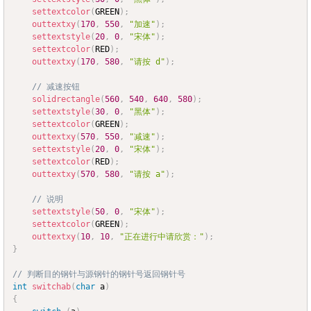
settextcolor
(
GREEN
)
;
outtextxy
(
170
,
550
,
"加速"
)
;
settextstyle
(
20
,
0
,
"宋体"
)
;
settextcolor
(
RED
)
;
outtextxy
(
170
,
580
,
"请按 d"
)
;
// 减速按钮
solidrectangle
(
560
,
540
,
640
,
580
)
;
settextstyle
(
30
,
0
,
"黑体"
)
;
settextcolor
(
GREEN
)
;
outtextxy
(
570
,
550
,
"减速"
)
;
settextstyle
(
20
,
0
,
"宋体"
)
;
settextcolor
(
RED
)
;
outtextxy
(
570
,
580
,
"请按 a"
)
;
// 说明
settextstyle
(
50
,
0
,
"宋体"
)
;
settextcolor
(
GREEN
)
;
outtextxy
(
10
,
10
,
"正在进行中请欣赏："
)
;
}
// 判断目的钢针与源钢针的钢针号返回钢针号
int
switchab
(
char
 a
)
{