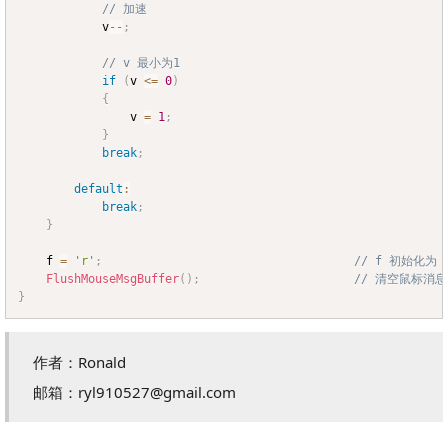
// 加速
			v
--
;
// v 最小为1
if
(
v 
<=
0
)
{
				v 
=
1
;
}
break
;
default
:
break
;
}
	f 
=
'r'
;
// f 初始化为 
FlushMouseMsgBuffer
(
)
;
// 清空鼠标消息
}
作者：Ronald
邮箱：ryl910527@gmail.com