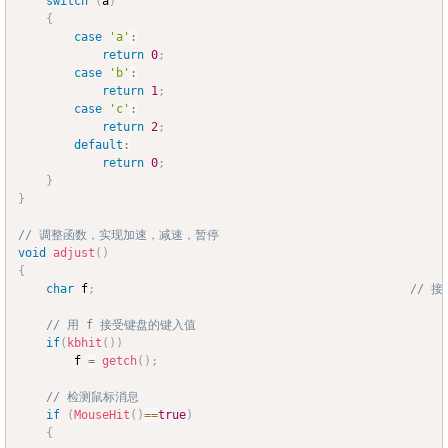
switch
(
a
)
{
case
'a'
:
return
0
;
case
'b'
:
return
1
;
case
'c'
:
return
2
;
default
:
return
0
;
}
}
// 调整函数，实现加速，减速，暂停
void
adjust
(
)
{
char
 f
;
// 
// 用 f 接受键盘的键入值
if
(
kbhit
(
)
)
		f 
=
getch
(
)
;
// 检测鼠标消息
if
(
MouseHit
(
)
==
true
)
{