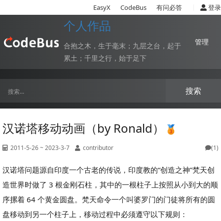
|
EasyX
CodeBus
有问必答
登录
个人作品
管理
合抱之木，生于毫末；九层之台，起于
累土；千里之行，始于足下
搜索
汉诺塔移动动画（by Ronald）
2011-5-26 ~ 2023-3-7
contributor
(1)
汉诺塔问题源自印度一个古老的传说，印度教的“创造之神”梵天创
造世界时做了 3 根金刚石柱，其中的一根柱子上按照从小到大的顺
序摞着 64 个黄金圆盘。梵天命令一个叫婆罗门的门徒将所有的圆
盘移动到另一个柱子上，移动过程中必须遵守以下规则：