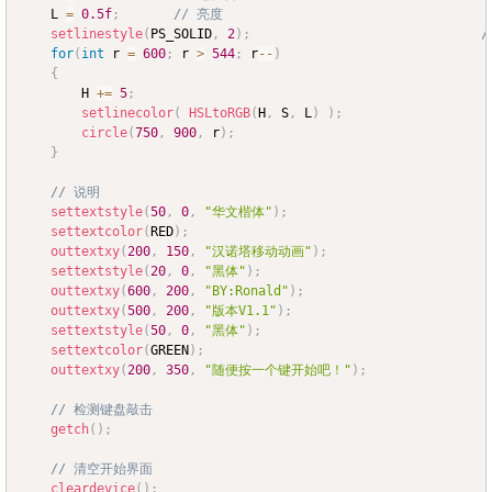
	L 
=
0.5f
;
// 亮度
setlinestyle
(
PS_SOLID
,
2
)
;
/
for
(
int
 r 
=
600
;
 r 
>
544
;
 r
--
)
{
		H 
+=
5
;
setlinecolor
(
HSLtoRGB
(
H
,
 S
,
 L
)
)
;
circle
(
750
,
900
,
 r
)
;
}
// 说明
settextstyle
(
50
,
0
,
"华文楷体"
)
;
settextcolor
(
RED
)
;
outtextxy
(
200
,
150
,
"汉诺塔移动动画"
)
;
settextstyle
(
20
,
0
,
"黑体"
)
;
outtextxy
(
600
,
200
,
"BY:Ronald"
)
;
outtextxy
(
500
,
200
,
"版本V1.1"
)
;
settextstyle
(
50
,
0
,
"黑体"
)
;
settextcolor
(
GREEN
)
;
outtextxy
(
200
,
350
,
"随便按一个键开始吧！"
)
;
// 检测键盘敲击
getch
(
)
;
// 清空开始界面
cleardevice
(
)
;