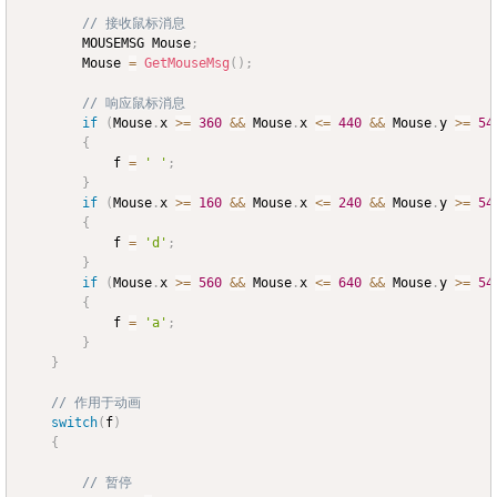
// 接收鼠标消息
		MOUSEMSG Mouse
;
		Mouse 
=
GetMouseMsg
(
)
;
// 响应鼠标消息
if
(
Mouse
.
x 
>=
360
&&
 Mouse
.
x 
<=
440
&&
 Mouse
.
y 
>=
54
{
			f 
=
' '
;
}
if
(
Mouse
.
x 
>=
160
&&
 Mouse
.
x 
<=
240
&&
 Mouse
.
y 
>=
54
{
			f 
=
'd'
;
}
if
(
Mouse
.
x 
>=
560
&&
 Mouse
.
x 
<=
640
&&
 Mouse
.
y 
>=
54
{
			f 
=
'a'
;
}
}
// 作用于动画
switch
(
f
)
{
// 暂停