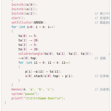
}
Initstk
(
&
s
[
0
]
)
;
Initstk
(
&
s
[
1
]
)
;
Initstk
(
&
s
[
2
]
)
;
// 将三个
start
(
)
;
// 呈现开
setfillcolor
(
GREEN
)
;
// 圆盘的
for
(
int
 i
=
0
;
 i 
<
 n
;
 i
++
)
{
		ta
[
0
]
+=
5
;
		ta
[
1
]
-=
20
;
		ta
[
2
]
-=
5
;
		ta
[
3
]
-=
20
;
solidrectangle
(
ta
[
0
]
,
 ta
[
1
]
,
 ta
[
2
]
,
 ta
[
3
]
)
;
++
s
[
0
]
.
top
;
// 进栈
for
(
int
 i1 
=
0
;
 i1 
<
4
;
 i1
++
)
{
			p
[
i
]
->
a
[
i1
]
=
 ta
[
i1
]
;
			s
[
0
]
.
stack
[
s
[
0
]
.
top
]
=
 p
[
i
]
;
// 记录每
}
}
Hannoi
(
n
,
'a'
,
'b'
,
'c'
)
;
// 汉诺塔
system
(
"pause"
)
;
printf
(
"\t\t\t\tGame Over!\n"
)
;
}