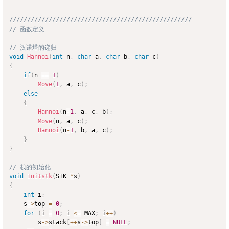
///////////////////////////////////////////////////
// 函数定义
// 汉诺塔的递归
void
Hannoi
(
int
 n
,
char
 a
,
char
 b
,
char
 c
)
{
if
(
n 
==
1
)
Move
(
1
,
 a
,
 c
)
;
else
{
Hannoi
(
n
-
1
,
 a
,
 c
,
 b
)
;
Move
(
n
,
 a
,
 c
)
;
Hannoi
(
n
-
1
,
 b
,
 a
,
 c
)
;
}
}
// 栈的初始化
void
Initstk
(
STK 
*
s
)
{
int
 i
;
	s
->
top 
=
0
;
for
(
i 
=
0
;
 i 
<=
 MAX
;
 i
++
)
		s
->
stack
[
++
s
->
top
]
=
NULL
;