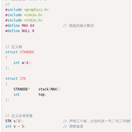
//
#
include
<graphics.h>
#
include
<conio.h>
#
include
<stdio.h>
#
define
MAX
64
// 圆盘的最大数目
#
define
NULL
0
// 定义栈
struct
STKNODE
{
int
 a
[
4
]
;
}
;
struct
STK
{
	STKNODE
*
	stack
[
MAX
]
;
int
			top
;
}
;
// 定义全局变量
STK s
[
3
]
;
// 声明三个栈，分别代表一号二号三号钢
int
 v 
=
5
;
// 调整速度