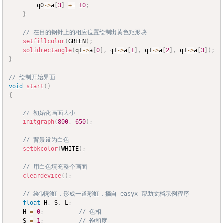
		q0
->
a
[
3
]
+=
10
;
}
// 在目的钢针上的相应位置绘制出黄色矩形块
setfillcolor
(
GREEN
)
;
solidrectangle
(
q1
->
a
[
0
]
,
 q1
->
a
[
1
]
,
 q1
->
a
[
2
]
,
 q1
->
a
[
3
]
)
;
}
// 绘制开始界面
void
start
(
)
{
// 初始化画面大小
initgraph
(
800
,
650
)
;
// 背景设为白色
setbkcolor
(
WHITE
)
;
// 用白色填充整个画面
cleardevice
(
)
;
// 绘制彩虹，形成一道彩虹，摘自 easyx 帮助文档示例程序
float
 H
,
 S
,
 L
;
	H 
=
0
;
// 色相
	S 
=
1
;
// 饱和度