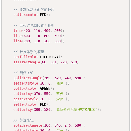
// 绘制运动画面的的环境
setlinecolor
(
RED
)
;
// 三根红色线段作为钢针
line
(
400
,
110
,
400
,
500
)
;
line
(
600
,
110
,
600
,
500
)
;
line
(
200
,
110
,
200
,
500
)
;
// 长方体形的底座
setfillcolor
(
LIGHTGRAY
)
;
fillrectangle
(
80
,
501
,
720
,
510
)
;
// 暂停按钮
solidrectangle
(
360
,
540
,
440
,
580
)
;
settextstyle
(
30
,
0
,
"黑体"
)
;
settextcolor
(
GREEN
)
;
outtextxy
(
370
,
550
,
"暂停"
)
;
settextstyle
(
20
,
0
,
"宋体"
)
;
settextcolor
(
RED
)
;
outtextxy
(
300
,
580
,
"鼠标暂停后请按空格继续"
)
;
// 加速按钮
solidrectangle
(
160
,
540
,
240
,
580
)
;
settextstyle
(
30
,
0
,
"黑体"
)
;