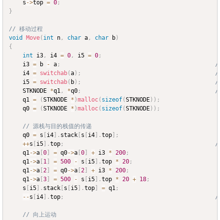
	s
->
top 
=
0
;
}
// 移动过程
void
Move
(
int
 n
,
char
 a
,
char
 b
)
{
int
 i3
,
 i4 
=
0
,
 i5 
=
0
;
	i3 
=
 b 
-
 a
;
	i4 
=
switchab
(
a
)
;
	i5 
=
switchab
(
b
)
;
	STKNODE 
*
q1
,
*
q0
;
	q1 
=
(
STKNODE 
*
)
malloc
(
sizeof
(
STKNODE
)
)
;
	q0 
=
(
STKNODE 
*
)
malloc
(
sizeof
(
STKNODE
)
)
;
// 源栈与目的栈值的传递
	q0 
=
 s
[
i4
]
.
stack
[
s
[
i4
]
.
top
]
;
++
s
[
i5
]
.
top
;
/
	q1
->
a
[
0
]
=
 q0
->
a
[
0
]
+
 i3 
*
200
;
	q1
->
a
[
1
]
=
500
-
 s
[
i5
]
.
top 
*
20
;
	q1
->
a
[
2
]
=
 q0
->
a
[
2
]
+
 i3 
*
200
;
	q1
->
a
[
3
]
=
500
-
 s
[
i5
]
.
top 
*
20
+
18
;
	s
[
i5
]
.
stack
[
s
[
i5
]
.
top
]
=
 q1
;
--
s
[
i4
]
.
top
;
/
// 向上运动