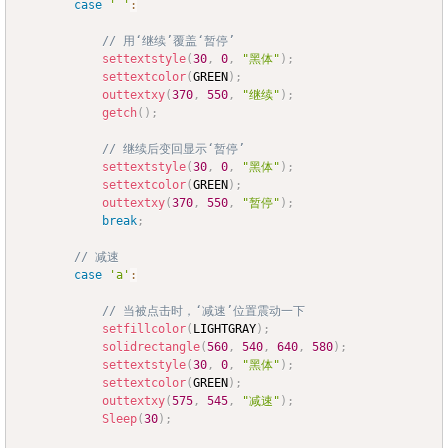
case
' '
:
// 用‘继续’覆盖‘暂停’  
settextstyle
(
30
,
0
,
"黑体"
)
;
settextcolor
(
GREEN
)
;
outtextxy
(
370
,
550
,
"继续"
)
;
getch
(
)
;
// 继续后变回显示‘暂停’
settextstyle
(
30
,
0
,
"黑体"
)
;
settextcolor
(
GREEN
)
;
outtextxy
(
370
,
550
,
"暂停"
)
;
break
;
// 减速
case
'a'
:
// 当被点击时，‘减速’位置震动一下
setfillcolor
(
LIGHTGRAY
)
;
solidrectangle
(
560
,
540
,
640
,
580
)
;
settextstyle
(
30
,
0
,
"黑体"
)
;
settextcolor
(
GREEN
)
;
outtextxy
(
575
,
545
,
"减速"
)
;
Sleep
(
30
)
;