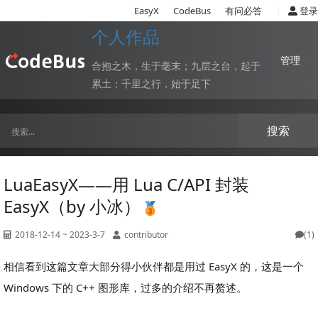
|
EasyX
CodeBus
有问必答
登录
个人作品
管理
合抱之木，生于毫末；九层之台，起于
累土；千里之行，始于足下
搜索
LuaEasyX——用 Lua C/API 封装
EasyX（by 小冰）
2018-12-14 ~ 2023-3-7
contributor
(1)
相信看到这篇文章大部分得小伙伴都是用过 EasyX 的，这是一个
Windows 下的 C++ 图形库，过多的介绍不再赘述。