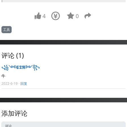
4
0
工具
评论 (1)
꧁༺𝕮𝕿𝕽༻꧂
牛
2022-6-19
-
回复
添加评论