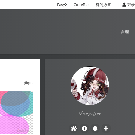
|
EasyX
CodeBus
有问必答
登录
管理
(0)
𝓝𝓪𝓮𝓨𝓮𝓙𝓮𝓷