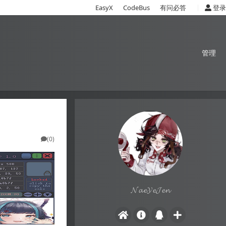
|
EasyX
CodeBus
有问必答
登录
管理
(0)
𝓝𝓪𝓮𝓨𝓮𝓙𝓮𝓷