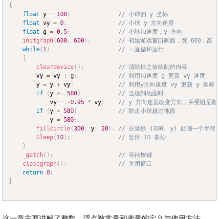
{
float
 y 
=
100
;
// 小球的 y 坐标
float
 vy 
=
0
;
// 小球 y 方向速度
float
 g 
=
0.5
;
// 小球加速度，y 方向
initgraph
(
600
,
600
)
;
// 初始游戏窗口画面，宽 600，高 6
while
(
1
)
// 一直循环运行
{
cleardevice
(
)
;
// 清除掉之前绘制的内容
		vy 
=
 vy 
+
 g
;
// 利用加速度 g 更新 vy 速度
		y 
=
 y 
+
 vy
;
// 利用y方向速度 vy 更新 y 坐标
if
(
y 
>=
580
)
// 当碰到地面时
			vy 
=
-
0.95
*
 vy
;
// y 方向速度改变方向，并受阻尼
if
(
y 
>
580
)
// 防止小球越过地面
			y 
=
580
;
fillcircle
(
300
,
 y
,
20
)
;
// 在坐标 (300, y) 处画一个半径
Sleep
(
10
)
;
// 暂停 10 毫秒
}
_getch
(
)
;
// 等待按键
closegraph
(
)
;
// 关闭窗口
return
0
;
}
这一章主要讲解了整数、浮点数常量和变量的定义与使用方法、