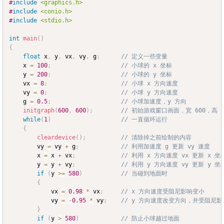
#
include
<graphics.h>
Copy
#
include
<conio.h>
#
include
<stdio.h>
int
main
(
)
{
float
 x
,
 y
,
 vx
,
 vy
,
 g
;
// 定义一些变量
	x 
=
100
;
// 小球的 x 坐标
	y 
=
200
;
// 小球的 y 坐标
	vx 
=
8
;
// 小球 x 方向速度
	vy 
=
0
;
// 小球 y 方向速度
	g 
=
0.5
;
// 小球加速度，y 方向
initgraph
(
600
,
600
)
;
// 初始游戏窗口画面，宽 600，高 6
while
(
1
)
// 一直循环运行
{
cleardevice
(
)
;
// 清除掉之前绘制的内容
		vy 
=
 vy 
+
 g
;
// 利用加速度 g 更新 vy 速度
		x 
=
 x 
+
 vx
;
// 利用 x 方向速度 vx 更新 x 坐
		y 
=
 y 
+
 vy
;
// 利用 y 方向速度 vy 更新 y 坐
if
(
y 
>=
580
)
// 当碰到地面时
{
			vx 
=
0.98
*
 vx
;
// x 方向速度受阻尼影响变小
			vy 
=
-
0.95
*
 vy
;
// y 方向速度改变方向，并受阻尼
}
if
(
y 
>
580
)
// 防止小球越过地面