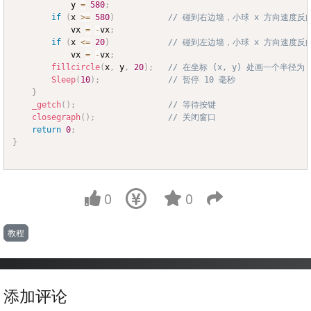
			y 
=
580
;
if
(
x 
>=
580
)
// 碰到右边墙，小球 x 方向速度反
			vx 
=
-
vx
;
if
(
x 
<=
20
)
// 碰到左边墙，小球 x 方向速度反
			vx 
=
-
vx
;
fillcircle
(
x
,
 y
,
20
)
;
// 在坐标 (x, y) 处画一个半径为 
Sleep
(
10
)
;
// 暂停 10 毫秒
}
_getch
(
)
;
// 等待按键
closegraph
(
)
;
// 关闭窗口
return
0
;
}
0
0
教程
添加评论