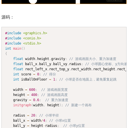
源码：
#
include
<graphics.h>
Copy
#
include
<conio.h>
#
include
<stdio.h>
int
main
(
)
{
float
 width
,
height
,
gravity
;
// 游戏画面大小、重力加速度
float
 ball_x
,
ball_y
,
ball_vy
,
radius
;
// 小球圆心坐标、y方向
float
 rect_left_x
,
rect_top_y
,
rect_width
,
rect_height
,
rect_
int
 score 
=
0
;
// 得分
int
 isBallOnFloor 
=
1
;
// 小球是否在地面上，避免重复起跳
	width 
=
600
;
// 游戏画面宽度
	height 
=
400
;
// 游戏画面高度
	gravity 
=
0.6
;
// 重力加速度
initgraph
(
width
,
 height
)
;
// 新建一个画布
	radius 
=
20
;
// 小球半径	
	ball_x 
=
 width
/
4
;
// 小球x位置
	ball_y 
=
 height
-
radius
;
// 小球y位置