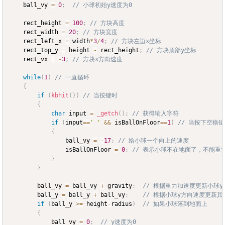
	ball_vy 
=
0
;
// 小球初始y速度为0
	rect_height 
=
100
;
// 方块高度
	rect_width 
=
20
;
// 方块宽度
	rect_left_x 
=
 width
*
3
/
4
;
// 方块左边x坐标
	rect_top_y 
=
 height 
-
 rect_height
;
// 方块顶部y坐标
	rect_vx 
=
-
3
;
// 方块x方向速度
while
(
1
)
// 一直循环
{
if
(
kbhit
(
)
)
// 当按键时
{
char
 input 
=
_getch
(
)
;
// 获得输入字符
if
(
input
==
' '
&&
 isBallOnFloor
==
1
)
// 当按下空格
{
				ball_vy 
=
-
17
;
// 给小球一个向上的速度
				isBallOnFloor 
=
0
;
// 表示小球不在地面了，不能重
}
}
		ball_vy 
=
 ball_vy 
+
 gravity
;
// 根据重力加速度更新小球
		ball_y 
=
 ball_y 
+
 ball_vy
;
// 根据小球y方向速度更新其
if
(
ball_y 
>=
 height
-
radius
)
// 如果小球落到地面上
{
			ball_vy 
=
0
;
// y速度为0