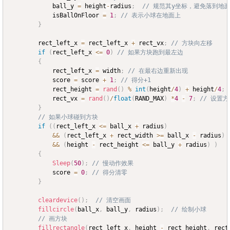
			ball_y 
=
 height
-
radius
;
// 规范其y坐标，避免落到地
			isBallOnFloor 
=
1
;
// 表示小球在地面上
}
		rect_left_x 
=
 rect_left_x 
+
 rect_vx
;
// 方块向左移
if
(
rect_left_x 
<=
0
)
// 如果方块跑到最左边
{
			rect_left_x 
=
 width
;
// 在最右边重新出现
			score 
=
 score 
+
1
;
// 得分+1
			rect_height 
=
rand
(
)
%
int
(
height
/
4
)
+
 height
/
4
;
			rect_vx 
=
rand
(
)
/
float
(
RAND_MAX
)
*
4
-
7
;
// 设置
}
// 如果小球碰到方块
if
(
(
rect_left_x 
<=
 ball_x 
+
 radius
)
&&
(
rect_left_x 
+
 rect_width 
>=
 ball_x 
-
 radius
)
&&
(
height 
-
 rect_height 
<=
 ball_y 
+
 radius
)
)
{
Sleep
(
50
)
;
// 慢动作效果
			score 
=
0
;
// 得分清零
}
cleardevice
(
)
;
// 清空画面
fillcircle
(
ball_x
,
 ball_y
,
 radius
)
;
// 绘制小球
// 画方块
fillrectangle
(
rect_left_x
,
 height 
-
 rect_height
,
 rect