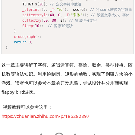
		TCHAR s
[
20
]
;
// 定义字符串数组
_stprintf
(
s
,
_T
(
"%d"
)
,
  score
)
;
// 将score转换为字符串
settextstyle
(
40
,
0
,
_T
(
"宋体"
)
)
;
// 设置文字大小、字体
outtextxy
(
50
,
30
,
 s
)
;
// 输出得分文字
Sleep
(
10
)
;
// 暂停10毫秒
}
closegraph
(
)
;
return
0
;
}
这一章主要讲解了字符、逻辑运算符、整除、取余、类型转换、随
机数等语法知识。利用绘制圆、矩形的函数，实现了别碰方块的小
游戏。读者也可以参考本章的开发思路，尝试设计并分步骤实现
flappy bird游戏。
视频教程可以参考这里：
https://zhuanlan.zhihu.com/p/186282897