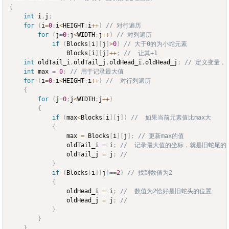
{
int
 i
,
j
;
for
(
i
=
0
;
i
<
HEIGHT
;
i
++
)
// 对行遍历 
for
(
j
=
0
;
j
<
WIDTH
;
j
++
)
// 对列遍历
if
(
Blocks
[
i
]
[
j
]
>
0
)
// 大于0的为小蛇元素 
				Blocks
[
i
]
[
j
]
++
;
//  让其+1
int
 oldTail_i
,
oldTail_j
,
oldHead_i
,
oldHead_j
;
// 定义变量，
int
 max 
=
0
;
// 用于记录最大值 
for
(
i
=
0
;
i
<
HEIGHT
;
i
++
)
//  对行列遍历
{
for
(
j
=
0
;
j
<
WIDTH
;
j
++
)
{
if
(
max
<
Blocks
[
i
]
[
j
]
)
//  如果当前元素值比max大
{
				max 
=
 Blocks
[
i
]
[
j
]
;
// 更新max的值
				oldTail_i 
=
 i
;
//  记录最大值的坐标，就是旧蛇尾的
				oldTail_j 
=
 j
;
//  
}
if
(
Blocks
[
i
]
[
j
]
==
2
)
// 找到数值为2 
{
				oldHead_i 
=
 i
;
//  数值为2恰好是旧蛇头的位置
				oldHead_j 
=
 j
;
//  
}
}
}