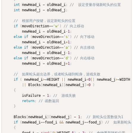
int
 newHead_i 
=
 oldHead_i
;
//  设定变量存储新蛇头的位置
int
 newHead_j 
=
 oldHead_j
;
//  根据用户按键，设定新蛇头的位置
if
(
moveDirection
==
'w'
)
// 向上移动
		newHead_i 
=
 oldHead_i
-
1
;
else
if
(
moveDirection
==
's'
)
// 向下移动
		newHead_i 
=
 oldHead_i
+
1
;
else
if
(
moveDirection
==
'a'
)
// 向左移动
		newHead_j 
=
 oldHead_j
-
1
;
else
if
(
moveDirection
==
'd'
)
// 向右移动
		newHead_j 
=
 oldHead_j
+
1
;
//  如果蛇头超出边界，或者蛇头碰到蛇身，游戏失败
if
(
 newHead_i
>=
HEIGHT 
||
 newHead_i
<
0
||
 newHead_j
>=
WIDTH 
||
 Blocks
[
newHead_i
]
[
newHead_j
]
>
0
)
{
		isFailure 
=
1
;
//  游戏失败
return
;
// 函数返回
}
	Blocks
[
newHead_i
]
[
newHead_j
]
=
1
;
// 新蛇头位置数值为1	
if
(
newHead_i
==
food_i 
&&
 newHead_j
==
food_j
)
//  如果新蛇
{