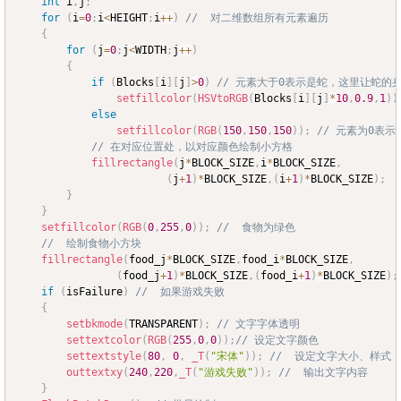
int
 i
,
j
;
for
(
i
=
0
;
i
<
HEIGHT
;
i
++
)
//  对二维数组所有元素遍历
{
for
(
j
=
0
;
j
<
WIDTH
;
j
++
)
{
if
(
Blocks
[
i
]
[
j
]
>
0
)
// 元素大于0表示是蛇，这里让蛇的
setfillcolor
(
HSVtoRGB
(
Blocks
[
i
]
[
j
]
*
10
,
0.9
,
1
)
)
else
setfillcolor
(
RGB
(
150
,
150
,
150
)
)
;
// 元素为0表
// 在对应位置处，以对应颜色绘制小方格
fillrectangle
(
j
*
BLOCK_SIZE
,
i
*
BLOCK_SIZE
,
(
j
+
1
)
*
BLOCK_SIZE
,
(
i
+
1
)
*
BLOCK_SIZE
)
;
}
}
setfillcolor
(
RGB
(
0
,
255
,
0
)
)
;
//  食物为绿色
//  绘制食物小方块
fillrectangle
(
food_j
*
BLOCK_SIZE
,
food_i
*
BLOCK_SIZE
,
(
food_j
+
1
)
*
BLOCK_SIZE
,
(
food_i
+
1
)
*
BLOCK_SIZE
)
;
if
(
isFailure
)
//  如果游戏失败
{
setbkmode
(
TRANSPARENT
)
;
// 文字字体透明    
settextcolor
(
RGB
(
255
,
0
,
0
)
)
;
// 设定文字颜色
settextstyle
(
80
,
0
,
_T
(
"宋体"
)
)
;
//  设定文字大小、样式
outtextxy
(
240
,
220
,
_T
(
"游戏失败"
)
)
;
//  输出文字内容
}