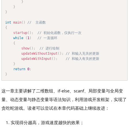
}
}
}
int
main
(
)
//  主函数
{
startup
(
)
;
// 初始化函数，仅执行一次	
while
(
1
)
// 一直循环
{
show
(
)
;
// 进行绘制
updateWithoutInput
(
)
;
// 和输入无关的更新 
updateWithInput
(
)
;
// 和输入有关的更新
}
return
0
;
}
这一章主要讲解了二维数组、if-else、scanf、局部变量与全局变
量、动态变量与静态变量等语法知识，利用游戏开发框架，实现了
贪吃蛇游戏。读者可以尝试在本章代码基础上继续改进：
实现得分越高，游戏速度越快的效果；