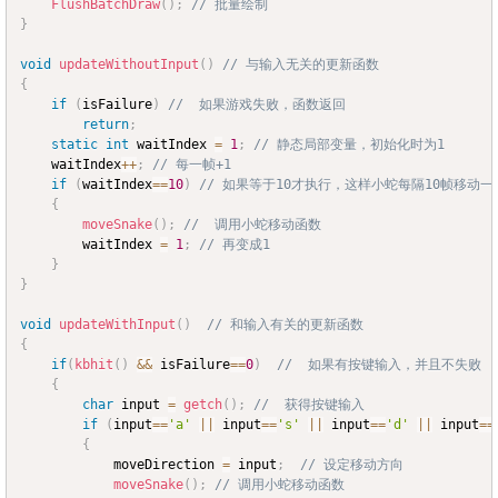
FlushBatchDraw
(
)
;
// 批量绘制
}
void
updateWithoutInput
(
)
// 与输入无关的更新函数
{
if
(
isFailure
)
//  如果游戏失败，函数返回
return
;
static
int
 waitIndex 
=
1
;
// 静态局部变量，初始化时为1
	waitIndex
++
;
// 每一帧+1
if
(
waitIndex
==
10
)
// 如果等于10才执行，这样小蛇每隔10帧移动一
{
moveSnake
(
)
;
//  调用小蛇移动函数
		waitIndex 
=
1
;
// 再变成1
}
}
void
updateWithInput
(
)
// 和输入有关的更新函数
{
if
(
kbhit
(
)
&&
 isFailure
==
0
)
//  如果有按键输入，并且不失败
{
char
 input 
=
getch
(
)
;
//  获得按键输入
if
(
input
==
'a'
||
 input
==
's'
||
 input
==
'd'
||
 input
==
{
			moveDirection 
=
 input
;
// 设定移动方向
moveSnake
(
)
;
// 调用小蛇移动函数