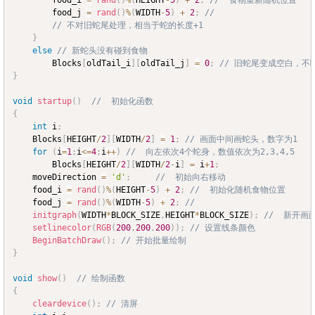
		food_i 
=
rand
(
)
%
(
HEIGHT
-
5
)
+
2
;
//  食物重新随机位置
		food_j 
=
rand
(
)
%
(
WIDTH
-
5
)
+
2
;
//  
// 不对旧蛇尾处理，相当于蛇的长度+1
}
else
// 新蛇头没有碰到食物
		Blocks
[
oldTail_i
]
[
oldTail_j
]
=
0
;
// 旧蛇尾变成空白，
}
void
startup
(
)
//  初始化函数
{
int
 i
;
	Blocks
[
HEIGHT
/
2
]
[
WIDTH
/
2
]
=
1
;
// 画面中间画蛇头，数字为1
for
(
i
=
1
;
i
<=
4
;
i
++
)
//  向左依次4个蛇身，数值依次为2,3,4,5
		Blocks
[
HEIGHT
/
2
]
[
WIDTH
/
2
-
i
]
=
 i
+
1
;
	moveDirection 
=
'd'
;
//  初始向右移动
	food_i 
=
rand
(
)
%
(
HEIGHT
-
5
)
+
2
;
//  初始化随机食物位置
	food_j 
=
rand
(
)
%
(
WIDTH
-
5
)
+
2
;
//  
initgraph
(
WIDTH
*
BLOCK_SIZE
,
HEIGHT
*
BLOCK_SIZE
)
;
//  新开画
setlinecolor
(
RGB
(
200
,
200
,
200
)
)
;
// 设置线条颜色
BeginBatchDraw
(
)
;
// 开始批量绘制
}
void
show
(
)
// 绘制函数
{
cleardevice
(
)
;
// 清屏