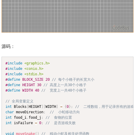
源码：
#
include
<graphics.h>
Copy
#
include
<conio.h>
#
include
<stdio.h>
#
define
BLOCK_SIZE
20
// 每个小格子的长宽大小 
#
define
HEIGHT
30
// 高度上一共30个小格子
#
define
WIDTH
40
//  宽度上一共40个小格子 
// 全局变量定义
int
 Blocks
[
HEIGHT
]
[
WIDTH
]
=
{
0
}
;
//  二维数组，用于记录所有的游戏
char
 moveDirection
;
//  小蛇移动方向
int
 food_i
,
food_j
;
//  食物的位置
int
 isFailure 
=
0
;
//  是否游戏失败
void
moveSnake
(
)
//  移动小蛇及相关处理函数