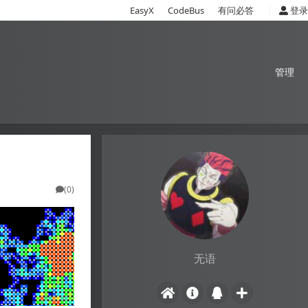
|
EasyX
CodeBus
有问必答
登录
管理
(0)
无语