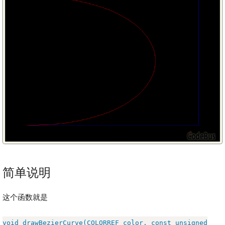
简单说明
这个函数就是
void drawBezierCurve(COLORREF color, const unsigned