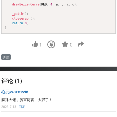
drawBezierCurve
(
RED
,
4
,
 a
,
 b
,
 c
,
 d
)
;
_getch
(
)
;
closegraph
(
)
;
return
0
;
}
1
0
算法
评论 (1)
心元warms❤️
膜拜大佬，厉害厉害！太强了！
2023-7-13
-
回复