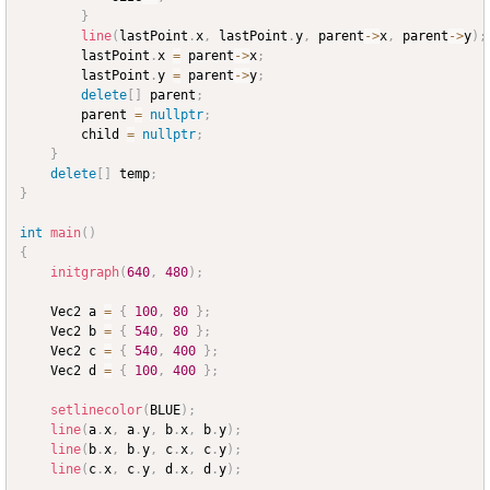
}
line
(
lastPoint
.
x
,
 lastPoint
.
y
,
 parent
->
x
,
 parent
->
y
)
;
		lastPoint
.
x 
=
 parent
->
x
;
		lastPoint
.
y 
=
 parent
->
y
;
delete
[
]
 parent
;
		parent 
=
nullptr
;
		child 
=
nullptr
;
}
delete
[
]
 temp
;
}
int
main
(
)
{
initgraph
(
640
,
480
)
;
	Vec2 a 
=
{
100
,
80
}
;
	Vec2 b 
=
{
540
,
80
}
;
	Vec2 c 
=
{
540
,
400
}
;
	Vec2 d 
=
{
100
,
400
}
;
setlinecolor
(
BLUE
)
;
line
(
a
.
x
,
 a
.
y
,
 b
.
x
,
 b
.
y
)
;
line
(
b
.
x
,
 b
.
y
,
 c
.
x
,
 c
.
y
)
;
line
(
c
.
x
,
 c
.
y
,
 d
.
x
,
 d
.
y
)
;