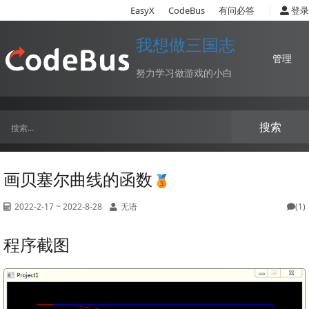
|
EasyX
CodeBus
有问必答
登录
我想做三国志
管理
努力学习做游戏的小白
搜索
画贝塞尔曲线的函数
2022-2-17 ~ 2022-8-28
无语
(1)
程序截图