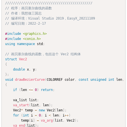
////////////////////////////////////////////
Copy
// 程序：画贝塞尔曲线的函数
// 作者：我想做三国志
// 编译环境：Visual Studio 2019，EasyX_20211109
// 编写日期：2022-2-17
#
include
<graphics.h>
#
include
<conio.h>
using
namespace
 std
;
// 画贝塞尔曲线的函数，包括这个 Vec2 结构体
struct
Vec2
{
double
 x
,
 y
;
}
;
void
drawBezierCurve
(
COLORREF color
,
const
unsigned
int
 len
,
{
if
(
len 
<=
0
)
return
;
	va_list list
;
va_start
(
list
,
 len
)
;
	Vec2
*
 temp 
=
new
 Vec2
[
len
]
;
for
(
int
 i 
=
0
;
 i 
<
 len
;
 i
++
)
		temp
[
i
]
=
va_arg
(
list
,
 Vec2
)
;
va_end
(
list
)
;