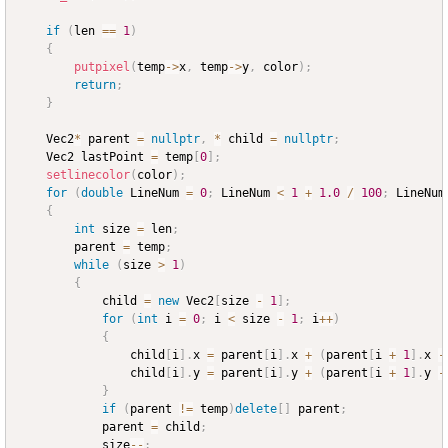
if
(
len 
==
1
)
{
putpixel
(
temp
->
x
,
 temp
->
y
,
 color
)
;
return
;
}
	Vec2
*
 parent 
=
nullptr
,
*
 child 
=
nullptr
;
	Vec2 lastPoint 
=
 temp
[
0
]
;
setlinecolor
(
color
)
;
for
(
double
 LineNum 
=
0
;
 LineNum 
<
1
+
1.0
/
100
;
 LineNum
{
int
 size 
=
 len
;
		parent 
=
 temp
;
while
(
size 
>
1
)
{
			child 
=
new
 Vec2
[
size 
-
1
]
;
for
(
int
 i 
=
0
;
 i 
<
 size 
-
1
;
 i
++
)
{
				child
[
i
]
.
x 
=
 parent
[
i
]
.
x 
+
(
parent
[
i 
+
1
]
.
x 
-
				child
[
i
]
.
y 
=
 parent
[
i
]
.
y 
+
(
parent
[
i 
+
1
]
.
y 
-
}
if
(
parent 
!=
 temp
)
delete
[
]
 parent
;
			parent 
=
 child
;
			size
--
;