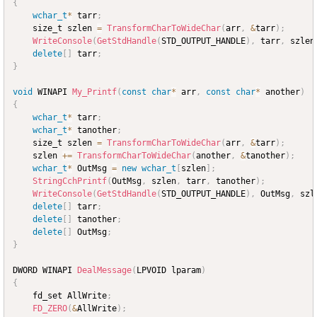
{
wchar_t
*
 tarr
;
	size_t szlen 
=
TransformCharToWideChar
(
arr
,
&
tarr
)
;
WriteConsole
(
GetStdHandle
(
STD_OUTPUT_HANDLE
)
,
 tarr
,
 szlen
delete
[
]
 tarr
;
}
void
 WINAPI 
My_Printf
(
const
char
*
 arr
,
const
char
*
 another
)
{
wchar_t
*
 tarr
;
wchar_t
*
 tanother
;
	size_t szlen 
=
TransformCharToWideChar
(
arr
,
&
tarr
)
;
	szlen 
+=
TransformCharToWideChar
(
another
,
&
tanother
)
;
wchar_t
*
 OutMsg 
=
new
wchar_t
[
szlen
]
;
StringCchPrintf
(
OutMsg
,
 szlen
,
 tarr
,
 tanother
)
;
WriteConsole
(
GetStdHandle
(
STD_OUTPUT_HANDLE
)
,
 OutMsg
,
 szl
delete
[
]
 tarr
;
delete
[
]
 tanother
;
delete
[
]
 OutMsg
;
}
DWORD WINAPI 
DealMessage
(
LPVOID lparam
)
{
	fd_set AllWrite
;
FD_ZERO
(
&
AllWrite
)
;