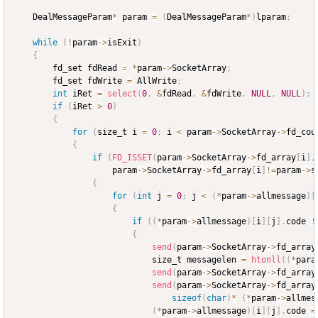
	DealMessageParam
*
 param 
=
(
DealMessageParam
*
)
lparam
;
while
(
!
param
->
isExit
)
{
		fd_set fdRead 
=
*
param
->
SocketArray
;
		fd_set fdWrite 
=
 AllWrite
;
int
 iRet 
=
select
(
0
,
&
fdRead
,
&
fdWrite
,
NULL
,
NULL
)
;
if
(
iRet 
>
0
)
{
for
(
size_t i 
=
0
;
 i 
<
 param
->
SocketArray
->
fd_cou
{
if
(
FD_ISSET
(
param
->
SocketArray
->
fd_array
[
i
]
,
					param
->
SocketArray
->
fd_array
[
i
]
!=
param
->
s
{
for
(
int
 j 
=
0
;
 j 
<
(
*
param
->
allmessage
)
[
{
if
(
(
*
param
->
allmessage
)
[
i
]
[
j
]
.
code 
!
{
send
(
param
->
SocketArray
->
fd_array
							size_t messagelen 
=
htonll
(
(
*
para
send
(
param
->
SocketArray
->
fd_array
send
(
param
->
SocketArray
->
fd_array
sizeof
(
char
)
*
(
*
param
->
allmes
(
*
param
->
allmessage
)
[
i
]
[
j
]
.
code 
=