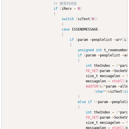
// 接受到消息
if
(
iRecv 
>
0
)
{
switch
(
szText
[
0
]
)
{
case
 ISSENDMESSAGE
:
{
if
(
param
->
peoplelist
->
arr
[
i
]
{
unsigned
int
 t_roomnumber
if
(
param
->
peoplelist
->
ar
{
int
 theIndex 
=
(
*
para
FD_SET
(
param
->
SocketA
										size_t messagelen 
=
*
										messagelen 
=
ntohll
(
m
AddTSM
(
&
(
*
param
->
allm
(
char
*
)
&
szText
[
si
}
else
if
(
!
param
->
peopleli
{
int
 theIndex 
=
(
*
para
FD_SET
(
param
->
SocketA
										size_t messagelen 
=
*
										messagelen 
=
ntohll
(
m