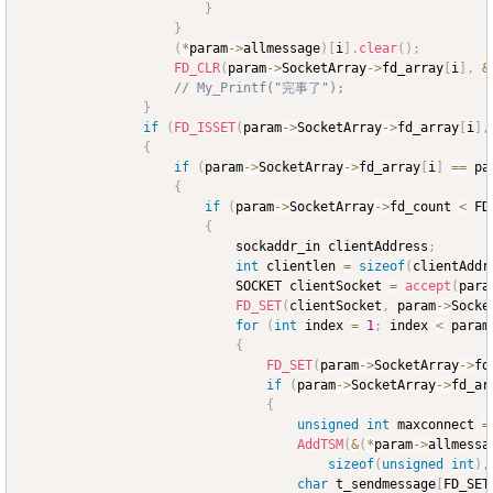
}
}
(
*
param
->
allmessage
)
[
i
]
.
clear
(
)
;
FD_CLR
(
param
->
SocketArray
->
fd_array
[
i
]
,
&
// My_Printf("完事了");
}
if
(
FD_ISSET
(
param
->
SocketArray
->
fd_array
[
i
]
,
{
if
(
param
->
SocketArray
->
fd_array
[
i
]
==
 pa
{
if
(
param
->
SocketArray
->
fd_count 
<
 FD
{
							sockaddr_in clientAddress
;
int
 clientlen 
=
sizeof
(
clientAddr
							SOCKET clientSocket 
=
accept
(
para
FD_SET
(
clientSocket
,
 param
->
Socke
for
(
int
 index 
=
1
;
 index 
<
 param
{
FD_SET
(
param
->
SocketArray
->
fd
if
(
param
->
SocketArray
->
fd_ar
{
unsigned
int
 maxconnect 
=
AddTSM
(
&
(
*
param
->
allmessa
sizeof
(
unsigned
int
)
,
char
 t_sendmessage
[
FD_SET