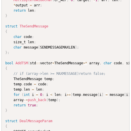
*
output 
=
 arr
;
return
 len
;
}
struct
TheSendMessage
{
char
 code
;
	size_t len
;
char
 message
[
SENDMESSAGEMAXLEN
]
;
}
;
bool
AddTSM
(
std
::
vector
<
TheSendMessage
>
*
 array
,
char
 code
,
 si
{
// if (array->len >= MAXMESSAGE)return false;
	TheSendMessage temp
;
	temp
.
code 
=
 code
;
	temp
.
len 
=
 len
;
for
(
int
 i 
=
0
;
 i 
<
 len
;
 i
++
)
temp
.
message
[
i
]
=
 message
[
i
]
	array
->
push_back
(
temp
)
;
return
true
;
}
struct
DealMessageParam
{