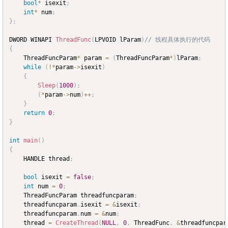
bool
*
 isexit
;
int
*
 num
;
}
;
DWORD WINAPI 
ThreadFunc
(
LPVOID lParam
)
// 线程具体执行的代码
{
	ThreadFuncParam
*
 param 
=
(
ThreadFuncParam
*
)
lParam
;
while
(
!
*
param
->
isexit
)
{
Sleep
(
1000
)
;
(
*
param
->
num
)
++
;
}
return
0
;
}
int
main
(
)
{
	HANDLE thread
;
bool
 isexit 
=
false
;
int
 num 
=
0
;
	ThreadFuncParam threadfuncparam
;
	threadfuncparam
.
isexit 
=
&
isexit
;
	threadfuncparam
.
num 
=
&
num
;
	thread 
=
CreateThread
(
NULL
,
0
,
 ThreadFunc
,
&
threadfuncpar