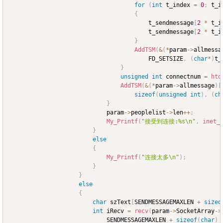
for
(
int
 t_index 
=
0
;
 t_i
{
										t_sendmessage
[
2
*
 t_i
										t_sendmessage
[
2
*
 t_i
}
AddTSM
(
&
(
*
param
->
allmessa
										FD_SETSIZE
,
(
char
*
)
t_
}
unsigned
int
 connectnum 
=
hto
AddTSM
(
&
(
*
param
->
allmessage
)
[
sizeof
(
unsigned
int
)
,
(
ch
}
							param
->
peoplelist
->
len
++
;
My_Printf
(
"接受到连接:%s\n"
,
inet_
}
else
{
My_Printf
(
"连接太多\n"
)
;
}
}
else
{
char
 szText
[
SENDMESSAGEMAXLEN 
+
sizeo
int
 iRecv 
=
recv
(
param
->
SocketArray
->
							SENDMESSAGEMAXLEN 
+
sizeof
(
char
)