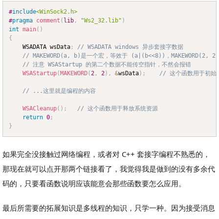
#
include
<WinSock2.h>
Copy
#
pragma
comment
(
lib
,
"Ws2_32.lib"
)
int
main
(
)
{
	WSADATA wsData
;
// WSADATA windows 异步套接字数据
// MAKEWORD(a, b)是一个宏，等效于 (a|(b<<8))，MAKEWORD(2,
// 注意 WSAStartup 的第二个数据不能传空指针，不然会报错
WSAStartup
(
MAKEWORD
(
2
,
2
)
,
&
wsData
)
;
// 这个函数用于初始化
// ...这里就是编程的内容
WSACleanup
(
)
;
// 这个函数用于释放系统资源
return
0
;
}
如果完全没接触过网络编程，或者对 C++ 套接字编程不熟悉的，
那现在就可以点开那两个链接看了，我觉得我是做到的没有多余代
码的，只要看函数说明应该能意会那些函数要怎么应用。
最后所需要的拓展知识是多线程的知识，只学一种。因为接受消息