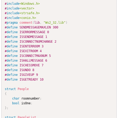
#
include
<Windows.h>
#
include
<vector>
#
include
<strsafe.h>
#
include
<conio.h>
#
pragma
comment
(
lib
,
"Ws2_32.lib"
)
#
define
SENDMESSAGEMAXLEN
300
#
define
ISERRORMESSAGE
0
#
define
ISSENDMESSAGE
1
#
define
ISCONNECTNUMCHANGE
2
#
define
ISENTERROOM
3
#
define
ISEXITROOM
4
#
define
ISCONNECTMAXNUM
5
#
define
ISHALLMESSAGE
6
#
define
ISCHESSMOVE
7
#
define
ISUNDO
8
#
define
ISGIVEUP
9
#
define
ISGETREADY
10
struct
People
{
char
 roomnumber
;
bool
 isOne
;
}
;
struct
PeopleList