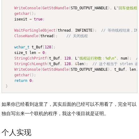
WriteConsole
(
GetStdHandle
(
STD_OUTPUT_HANDLE
)
,
 L
"回车使线程结
getchar
(
)
;
	isexit 
=
true
;
WaitForSingleObject
(
thread
,
 INFINITE
)
;
// 等待线程结束，IN
CloseHandle
(
thread
)
;
// 关闭线程
wchar_t
 t_Buf
[
128
]
;
	size_t len 
=
0
;
StringCchPrintf
(
t_Buf
,
128
,
 L
"线程运行秒数：%d\n"
,
 num
)
;
/
StringCchLength
(
t_Buf
,
128
,
&
len
)
;
// 这个相当于 strlen 
WriteConsole
(
GetStdHandle
(
STD_OUTPUT_HANDLE
)
,
 t_Buf
,
 len
,
getchar
(
)
;
return
0
;
}
如果你已经看到这里了，其实后面的已经可以不用看了，完全可以
独自写出来一个联机的程序，我这个项目就是证明。
个人实现