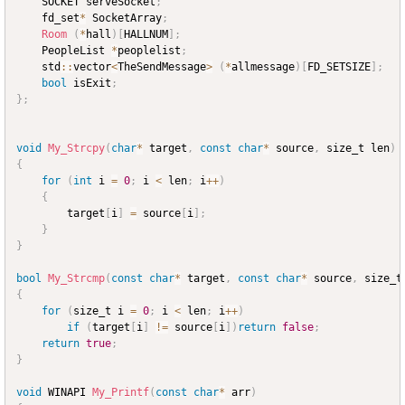
	SOCKET serveSocket
;
	fd_set
*
 SocketArray
;
Room
(
*
hall
)
[
HALLNUM
]
;
	PeopleList 
*
peoplelist
;
	std
::
vector
<
TheSendMessage
>
(
*
allmessage
)
[
FD_SETSIZE
]
;
bool
 isExit
;
}
;
void
My_Strcpy
(
char
*
 target
,
const
char
*
 source
,
 size_t len
)
{
for
(
int
 i 
=
0
;
 i 
<
 len
;
 i
++
)
{
		target
[
i
]
=
 source
[
i
]
;
}
}
bool
My_Strcmp
(
const
char
*
 target
,
const
char
*
 source
,
 size_t
{
for
(
size_t i 
=
0
;
 i 
<
 len
;
 i
++
)
if
(
target
[
i
]
!=
 source
[
i
]
)
return
false
;
return
true
;
}
void
 WINAPI 
My_Printf
(
const
char
*
 arr
)