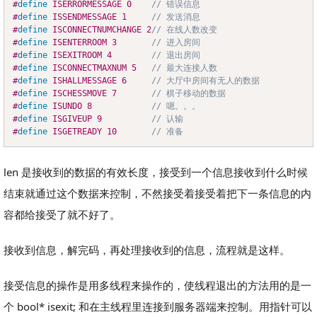
#
define
ISERRORMESSAGE
0
// 错误信息
Copy
#
define
ISSENDMESSAGE
1
// 发送消息
#
define
ISCONNECTNUMCHANGE
2
// 在线人数改变
#
define
ISENTERROOM
3
// 进入房间
#
define
ISEXITROOM
4
// 退出房间
#
define
ISCONNECTMAXNUM
5
// 最大连接人数
#
define
ISHALLMESSAGE
6
// 大厅中房间有无人的数据
#
define
ISCHESSMOVE
7
// 棋子移动的数据
#
define
ISUNDO
8
// 嗯。。。
#
define
ISGIVEUP
9
// 认输
#
define
ISGETREADY
10
// 准备
len 是接收到的数据的有效长度，接受到一个信息接收到什么时候
结束就通过这个数据来控制，不然接受着接受着把下一条信息的内
容都给接受了就不好了。
接收到信息，解完码，再处理接收到的信息，流程就是这样。
接受信息的操作是用多线程来操作的，使线程退出的方法用的是一
个 bool* isexit; 和在主线程里连接到服务器端来控制。用指针可以