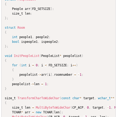
{
	People arr
[
FD_SETSIZE
]
;
	size_t len
;
}
;
struct
Room
{
int
 people1
,
 people2
;
bool
 ispeople1
,
 ispeople2
;
}
;
void
InitPeopleList
(
PeopleList
*
 peoplelist
)
{
for
(
int
 i 
=
0
;
 i 
<
 FD_SETSIZE
;
 i
++
)
{
		peoplelist
->
arr
[
i
]
.
roomnumber 
=
-
1
;
}
	peoplelist
->
len 
=
1
;
}
size_t 
TransformCharToWideChar
(
const
char
*
 target
,
wchar_t
*
*
 
{
	size_t len 
=
MultiByteToWideChar
(
CP_ACP
,
0
,
 target
,
-
1
,
N
	TCHAR
*
 arr 
=
new
 TCHAR
[
len
]
;
MultiByteToWideChar
(
CP_ACP
,
0
,
 target
,
-
1
,
 arr
,
 len
)
;