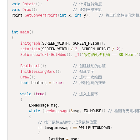
void
Rotate
(
)
;
// 计算旋转角度
void
Draw
(
)
;
// 绘制三维投影
Point 
GetConvertPoint
(
int
 x
,
int
 y
)
;
// 将三维坐标转化为
int
main
(
)
{
initgraph
(
SCREEN_WIDTH
,
 SCREEN_HEIGHT
)
;
setorigin
(
SCREEN_WIDTH 
/
2
,
 SCREEN_HEIGHT 
/
2
)
;
SetWindowText
(
GetHWnd
(
)
,
_T
(
"致你的七夕礼物 —— 3D Heart"
BeatHeart
(
)
;
// 创建跳动的心脏
InitBlessingWord
(
)
;
// 创建文字
Draw
(
)
;
// 进行一次绘图
bool
 beating 
=
true
;
// 控制心跳的变量
while
(
true
)
// 进入主循环
{
		ExMessage msg
;
while
(
peekmessage
(
&
msg
,
 EX_MOUSE
)
)
// 检测有无鼠标
{
// 按下鼠标左键时，记录鼠标位置
if
(
msg
.
message 
==
 WM_LBUTTONDOWN
)
{
				_lastMsg 
=
 msg
;