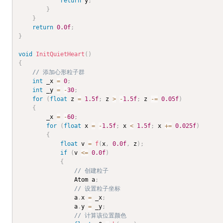
return
 y
;
}
}
return
0.0f
;
}
void
InitQuietHeart
(
)
{
// 添加心形粒子群
int
 _x 
=
0
;
int
 _y 
=
-
30
;
for
(
float
 z 
=
1.5f
;
 z 
>
-
1.5f
;
 z 
-=
0.05f
)
{
		_x 
=
-
60
;
for
(
float
 x 
=
-
1.5f
;
 x 
<
1.5f
;
 x 
+=
0.025f
)
{
float
 v 
=
f
(
x
,
0.0f
,
 z
)
;
if
(
v 
<=
0.0f
)
{
// 创建粒子
				Atom a
;
// 设置粒子坐标
				a
.
x 
=
 _x
;
				a
.
y 
=
 _y
;
// 计算该位置颜色