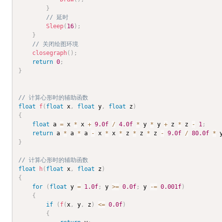
}
// 延时
Sleep
(
16
)
;
}
// 关闭绘图环境
closegraph
(
)
;
return
0
;
}
// 计算心形时的辅助函数
float
f
(
float
 x
,
float
 y
,
float
 z
)
{
float
 a 
=
 x 
*
 x 
+
9.0f
/
4.0f
*
 y 
*
 y 
+
 z 
*
 z 
-
1
;
return
 a 
*
 a 
*
 a 
-
 x 
*
 x 
*
 z 
*
 z 
*
 z 
-
9.0f
/
80.0f
*
 
}
// 计算心形时的辅助函数
float
h
(
float
 x
,
float
 z
)
{
for
(
float
 y 
=
1.0f
;
 y 
>=
0.0f
;
 y 
-=
0.001f
)
{
if
(
f
(
x
,
 y
,
 z
)
<=
0.0f
)
{