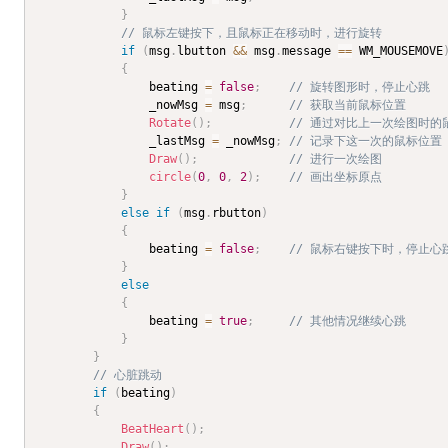
}
// 鼠标左键按下，且鼠标正在移动时，进行旋转
if
(
msg
.
lbutton 
&&
 msg
.
message 
==
 WM_MOUSEMOVE
{
				beating 
=
false
;
// 旋转图形时，停止心跳
				_nowMsg 
=
 msg
;
// 获取当前鼠标位置
Rotate
(
)
;
// 通过对比上一次绘图时的
				_lastMsg 
=
 _nowMsg
;
// 记录下这一次的鼠标位置
Draw
(
)
;
// 进行一次绘图
circle
(
0
,
0
,
2
)
;
// 画出坐标原点
}
else
if
(
msg
.
rbutton
)
{
				beating 
=
false
;
// 鼠标右键按下时，停止心
}
else
{
				beating 
=
true
;
// 其他情况继续心跳
}
}
// 心脏跳动
if
(
beating
)
{
BeatHeart
(
)
;
Draw
(
)
;