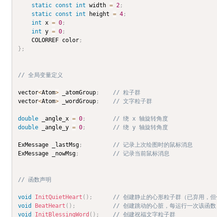
static
const
int
 width 
=
2
;
static
const
int
 height 
=
4
;
int
 x 
=
0
;
int
 y 
=
0
;
	COLORREF color
;
}
;
// 全局变量定义
vector
<
Atom
>
 _atomGroup
;
// 粒子群
vector
<
Atom
>
 _wordGroup
;
// 文字粒子群
double
 _angle_x 
=
0
;
// 绕 x 轴旋转角度
double
 _angle_y 
=
0
;
// 绕 y 轴旋转角度
ExMessage _lastMsg
;
// 记录上次绘图时的鼠标消息
ExMessage _nowMsg
;
// 记录当前鼠标消息
// 函数声明
void
InitQuietHeart
(
)
;
// 创建静止的心形粒子群（已弃用，
void
BeatHeart
(
)
;
// 创建跳动的心脏，每运行一次该函
void
InitBlessingWord
(
)
;
// 创建祝福文字粒子群