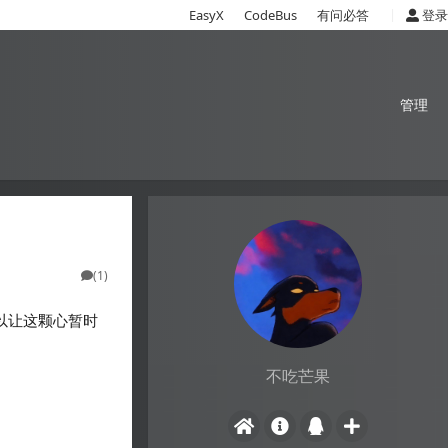
|
EasyX
CodeBus
有问必答
登录
管理
(1)
以让这颗心暂时
不吃芒果