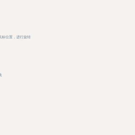
)
鼠标位置，进行旋转
跳