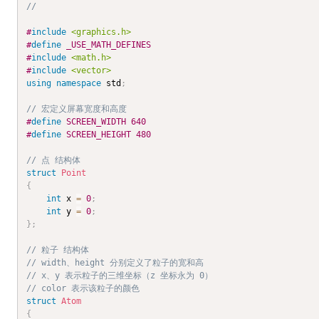
//
#
include
<graphics.h>
#
define
_USE_MATH_DEFINES
#
include
<math.h>
#
include
<vector>
using
namespace
 std
;
// 宏定义屏幕宽度和高度
#
define
SCREEN_WIDTH
640
#
define
SCREEN_HEIGHT
480
// 点 结构体
struct
Point
{
int
 x 
=
0
;
int
 y 
=
0
;
}
;
// 粒子 结构体
// width、height 分别定义了粒子的宽和高
// x、y 表示粒子的三维坐标（z 坐标永为 0）
// color 表示该粒子的颜色
struct
Atom
{