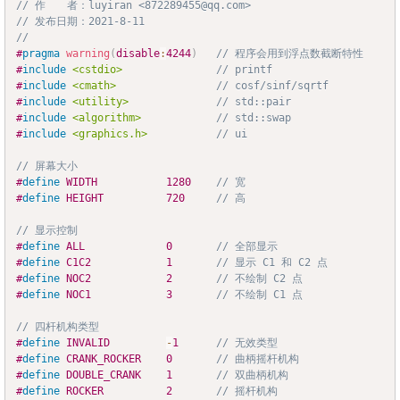
// 作　　者：luyiran <872289455@qq.com>
// 发布日期：2021-8-11
//
#
pragma
warning
(
disable
:
4244
)
// 程序会用到浮点数截断特性
#
include
<cstdio>
// printf
#
include
<cmath>
// cosf/sinf/sqrtf
#
include
<utility>
// std::pair
#
include
<algorithm>
// std::swap
#
include
<graphics.h>
// ui
// 屏幕大小
#
define
WIDTH
1280
// 宽
#
define
HEIGHT
720
// 高
// 显示控制
#
define
ALL
0
// 全部显示
#
define
C1C2
1
// 显示 C1 和 C2 点
#
define
NOC2
2
// 不绘制 C2 点
#
define
NOC1
3
// 不绘制 C1 点
// 四杆机构类型
#
define
INVALID
-
1
// 无效类型
#
define
CRANK_ROCKER
0
// 曲柄摇杆机构
#
define
DOUBLE_CRANK
1
// 双曲柄机构
#
define
ROCKER
2
// 摇杆机构