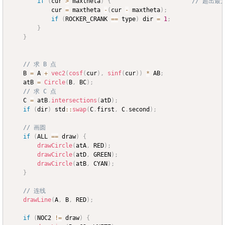
if
(
cur 
>
 maxtheta
)
{
// 超出最
			cur 
=
 maxtheta 
-
(
cur 
-
 maxtheta
)
;
if
(
ROCKER_CRANK 
==
 type
)
 dir 
=
1
;
}
}
// 求 B 点
	B 
=
 A 
+
vec2
(
cosf
(
cur
)
,
sinf
(
cur
)
)
*
 AB
;
	atB 
=
Circle
(
B
,
 BC
)
;
// 求 C 点
	C 
=
 atB
.
intersections
(
atD
)
;
if
(
dir
)
 std
::
swap
(
C
.
first
,
 C
.
second
)
;
// 画圆
if
(
ALL 
==
 draw
)
{
drawCircle
(
atA
,
 RED
)
;
drawCircle
(
atD
,
 GREEN
)
;
drawCircle
(
atB
,
 CYAN
)
;
}
// 连线
drawLine
(
A
,
 B
,
 RED
)
;
if
(
NOC2 
!=
 draw
)
{