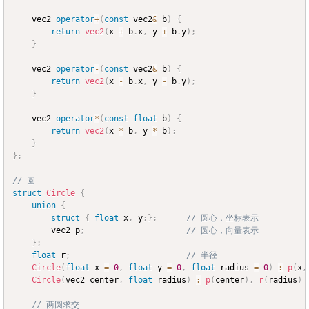
	vec2 
operator
+
(
const
 vec2
&
 b
)
{
return
vec2
(
x 
+
 b
.
x
,
 y 
+
 b
.
y
)
;
}
	vec2 
operator
-
(
const
 vec2
&
 b
)
{
return
vec2
(
x 
-
 b
.
x
,
 y 
-
 b
.
y
)
;
}
	vec2 
operator
*
(
const
float
 b
)
{
return
vec2
(
x 
*
 b
,
 y 
*
 b
)
;
}
}
;
// 圆
struct
Circle
{
union
{
struct
{
float
 x
,
 y
;
}
;
// 圆心，坐标表示
		vec2 p
;
// 圆心，向量表示
}
;
float
 r
;
// 半径
Circle
(
float
 x 
=
0
,
float
 y 
=
0
,
float
 radius 
=
0
)
:
p
(
x
,
Circle
(
vec2 center
,
float
 radius
)
:
p
(
center
)
,
r
(
radius
)
// 两圆求交