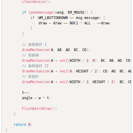
cleardevice
(
)
;
if
(
peekmessage
(
&
msg
,
 EM_MOUSE
)
)
{
if
(
WM_LBUTTONDOWN 
==
 msg
.
message
)
{
				draw 
=
 draw 
==
 NOC1 
?
 ALL 
:
++
draw
;
}
}
// 曲柄摇杆 I
drawMechanism
(
A
,
 AB
,
 AD
,
 BC
,
 CD
)
;
// 双曲柄
drawMechanism
(
A 
+
vec2
(
WIDTH 
/
2
,
0
)
,
 BC
,
 AB
,
 AD
,
 CD
)
// 曲柄摇杆 II
drawMechanism
(
A 
+
vec2
(
0
,
 HEIGHT 
/
2
)
,
 CD
,
 AD
,
 BC
,
 AB
// 双摇杆
drawMechanism
(
A 
+
vec2
(
WIDTH 
/
2
,
 HEIGHT 
/
2
)
,
 BC
,
 CD
		t
++
;
		angle 
=
 w 
*
 t
;
FlushBatchDraw
(
)
;
}
return
0
;
}