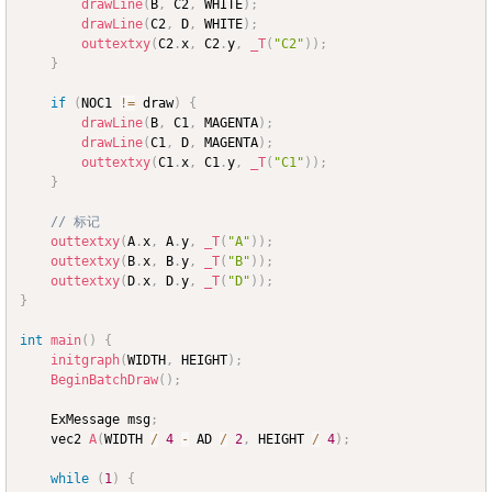
drawLine
(
B
,
 C2
,
 WHITE
)
;
drawLine
(
C2
,
 D
,
 WHITE
)
;
outtextxy
(
C2
.
x
,
 C2
.
y
,
_T
(
"C2"
)
)
;
}
if
(
NOC1 
!=
 draw
)
{
drawLine
(
B
,
 C1
,
 MAGENTA
)
;
drawLine
(
C1
,
 D
,
 MAGENTA
)
;
outtextxy
(
C1
.
x
,
 C1
.
y
,
_T
(
"C1"
)
)
;
}
// 标记
outtextxy
(
A
.
x
,
 A
.
y
,
_T
(
"A"
)
)
;
outtextxy
(
B
.
x
,
 B
.
y
,
_T
(
"B"
)
)
;
outtextxy
(
D
.
x
,
 D
.
y
,
_T
(
"D"
)
)
;
}
int
main
(
)
{
initgraph
(
WIDTH
,
 HEIGHT
)
;
BeginBatchDraw
(
)
;
	ExMessage msg
;
	vec2 
A
(
WIDTH 
/
4
-
 AD 
/
2
,
 HEIGHT 
/
4
)
;
while
(
1
)
{