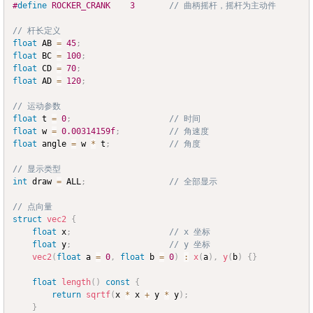
#
define
ROCKER_CRANK
3
// 曲柄摇杆，摇杆为主动件
// 杆长定义
float
 AB 
=
45
;
float
 BC 
=
100
;
float
 CD 
=
70
;
float
 AD 
=
120
;
// 运动参数
float
 t 
=
0
;
// 时间
float
 w 
=
0.00314159f
;
// 角速度
float
 angle 
=
 w 
*
 t
;
// 角度
// 显示类型
int
 draw 
=
 ALL
;
// 全部显示
// 点向量
struct
vec2
{
float
 x
;
// x 坐标
float
 y
;
// y 坐标
vec2
(
float
 a 
=
0
,
float
 b 
=
0
)
:
x
(
a
)
,
y
(
b
)
{
}
float
length
(
)
const
{
return
sqrtf
(
x 
*
 x 
+
 y 
*
 y
)
;
}