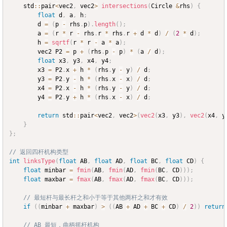
	std
::
pair
<
vec2
,
 vec2
>
intersections
(
Circle 
&
rhs
)
{
float
 d
,
 a
,
 h
;
		d 
=
(
p 
-
 rhs
.
p
)
.
length
(
)
;
		a 
=
(
r 
*
 r 
-
 rhs
.
r 
*
 rhs
.
r 
+
 d 
*
 d
)
/
(
2
*
 d
)
;
		h 
=
sqrtf
(
r 
*
 r 
-
 a 
*
 a
)
;
		vec2 P2 
=
 p 
+
(
rhs
.
p 
-
 p
)
*
(
a 
/
 d
)
;
float
 x3
,
 y3
,
 x4
,
 y4
;
		x3 
=
 P2
.
x 
+
 h 
*
(
rhs
.
y 
-
 y
)
/
 d
;
		y3 
=
 P2
.
y 
-
 h 
*
(
rhs
.
x 
-
 x
)
/
 d
;
		x4 
=
 P2
.
x 
-
 h 
*
(
rhs
.
y 
-
 y
)
/
 d
;
		y4 
=
 P2
.
y 
+
 h 
*
(
rhs
.
x 
-
 x
)
/
 d
;
return
 std
::
pair
<
vec2
,
 vec2
>
(
vec2
(
x3
,
 y3
)
,
vec2
(
x4
,
 y
}
}
;
// 返回四杆机构类型
int
linksType
(
float
 AB
,
float
 AD
,
float
 BC
,
float
 CD
)
{
float
 minbar 
=
fmin
(
AB
,
fmin
(
AD
,
fmin
(
BC
,
 CD
)
)
)
;
float
 maxbar 
=
fmax
(
AB
,
fmax
(
AD
,
fmax
(
BC
,
 CD
)
)
)
;
// 最短杆与最长杆之和小于等于其他两杆之和才有效
if
(
(
minbar 
+
 maxbar
)
>
(
(
AB 
+
 AD 
+
 BC 
+
 CD
)
/
2
)
)
return
// AB 最短，曲柄摇杆机构