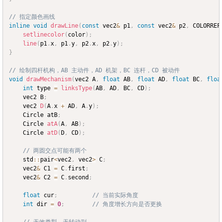
// 指定颜色画线
inline
void
drawLine
(
const
 vec2
&
 p1
,
const
 vec2
&
 p2
,
 COLORREF
setlinecolor
(
color
)
;
line
(
p1
.
x
,
 p1
.
y
,
 p2
.
x
,
 p2
.
y
)
;
}
// 绘制四杆机构，AB 主动件，AD 机架，BC 连杆，CD 被动件
void
drawMechanism
(
vec2 A
,
float
 AB
,
float
 AD
,
float
 BC
,
floa
int
 type 
=
linksType
(
AB
,
 AD
,
 BC
,
 CD
)
;
	vec2 B
;
	vec2 
D
(
A
.
x 
+
 AD
,
 A
.
y
)
;
	Circle atB
;
	Circle 
atA
(
A
,
 AB
)
;
	Circle 
atD
(
D
,
 CD
)
;
// 两圆交点可能有两个
	std
::
pair
<
vec2
,
 vec2
>
 C
;
	vec2
&
 C1 
=
 C
.
first
;
	vec2
&
 C2 
=
 C
.
second
;
float
 cur
;
// 当前实际角度
int
 dir 
=
0
;
// 角度增长方向是否更换
// 无效类型，无转动副