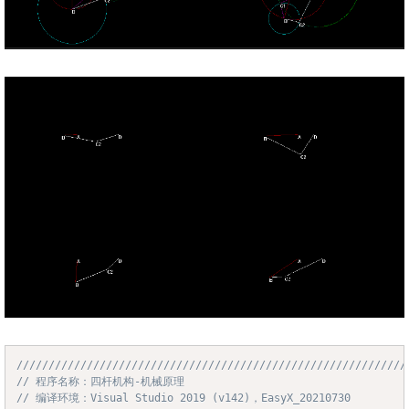
/////////////////////////////////////////////////////////////
Copy
// 程序名称：四杆机构-机械原理
// 编译环境：Visual Studio 2019 (v142)，EasyX_20210730