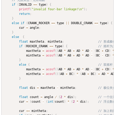
if
(
INVALID 
==
 type
)
{
printf
(
"invalid four-bar linkage!\n"
)
;
return
;
}
else
if
(
CRANK_ROCKER 
==
 type 
||
 DOUBLE_CRANK 
==
 type
)
{
		cur 
=
 angle
;
}
else
{
float
 maxtheta
,
 mintheta
;
// 形成极
if
(
ROCKER_CRANK 
==
 type
)
{
// 摇杆
			maxtheta 
=
acosf
(
(
AB 
*
 AB 
+
 AD 
*
 AD 
-
(
BC 
+
 CD
)
*
			mintheta 
=
acosf
(
(
AB 
*
 AB 
+
 AD 
*
 AD 
-
(
BC 
-
 CD
)
*
}
else
{
// 双摇杆
			maxtheta 
=
acosf
(
(
AB 
*
 AB 
+
 AD 
*
 AD 
-
(
BC 
+
 CD
)
*
			mintheta 
=
acosf
(
(
(
AB 
+
 BC
)
*
(
AB 
+
 BC
)
+
 AD 
*
 AD
}
float
 dis 
=
 maxtheta 
-
 mintheta
;
// 极位夹
float
 count 
=
 angle 
/
(
2
*
 dis
)
;
// 一个
		cur 
=
(
count 
-
(
int
)
count
)
*
(
2
*
 dis
)
;
// 浮点数
		cur 
+=
 mintheta
;
// 加上