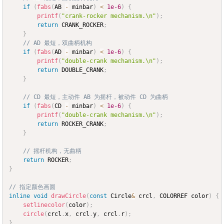
if
(
fabs
(
AB 
-
 minbar
)
<
1e-6
)
{
printf
(
"crank-rocker mechanism.\n"
)
;
return
 CRANK_ROCKER
;
}
// AD 最短，双曲柄机构
if
(
fabs
(
AD 
-
 minbar
)
<
1e-6
)
{
printf
(
"double-crank mechanism.\n"
)
;
return
 DOUBLE_CRANK
;
}
// CD 最短，主动件 AB 为摇杆，被动件 CD 为曲柄
if
(
fabs
(
CD 
-
 minbar
)
<
1e-6
)
{
printf
(
"double-crank mechanism.\n"
)
;
return
 ROCKER_CRANK
;
}
// 摇杆机构，无曲柄
return
 ROCKER
;
}
// 指定颜色画圆
inline
void
drawCircle
(
const
 Circle
&
 crcl
,
 COLORREF color
)
{
setlinecolor
(
color
)
;
circle
(
crcl
.
x
,
 crcl
.
y
,
 crcl
.
r
)
;
}