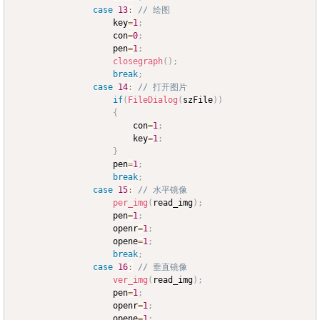
case
13
:
// 绘图
					key
=
1
;
					con
=
0
;
					pen
=
1
;
closegraph
(
)
;
break
;
case
14
:
// 打开图片
if
(
FileDialog
(
szFile
)
)
{
						con
=
1
;
						key
=
1
;
}
					pen
=
1
;
break
;
case
15
:
// 水平镜像
per_img
(
read_img
)
;
					pen
=
1
;
					openr
=
1
;
					opene
=
1
;
break
;
case
16
:
// 垂直镜像
ver_img
(
read_img
)
;
					pen
=
1
;
					openr
=
1
;
					opene
=
1
;