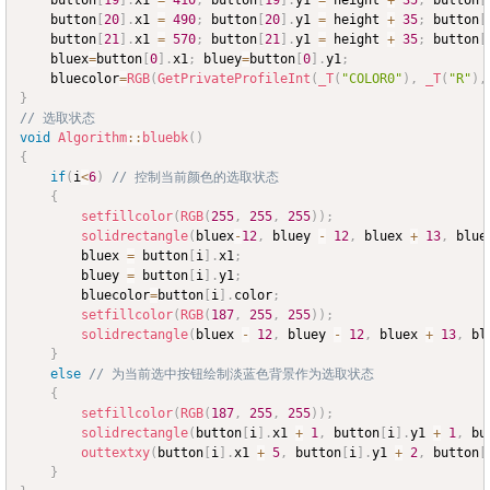
	button
[
19
]
.
x1 
=
410
;
 button
[
19
]
.
y1 
=
 height 
+
35
;
 button
[
	button
[
20
]
.
x1 
=
490
;
 button
[
20
]
.
y1 
=
 height 
+
35
;
 button
[
	button
[
21
]
.
x1 
=
570
;
 button
[
21
]
.
y1 
=
 height 
+
35
;
 button
[
	bluex
=
button
[
0
]
.
x1
;
 bluey
=
button
[
0
]
.
y1
;
	bluecolor
=
RGB
(
GetPrivateProfileInt
(
_T
(
"COLOR0"
)
,
_T
(
"R"
)
,
}
// 选取状态
void
Algorithm
::
bluebk
(
)
{
if
(
i
<
6
)
// 控制当前颜色的选取状态
{
setfillcolor
(
RGB
(
255
,
255
,
255
)
)
;
solidrectangle
(
bluex
-
12
,
 bluey 
-
12
,
 bluex 
+
13
,
 blue
		bluex 
=
 button
[
i
]
.
x1
;
		bluey 
=
 button
[
i
]
.
y1
;
		bluecolor
=
button
[
i
]
.
color
;
setfillcolor
(
RGB
(
187
,
255
,
255
)
)
;
solidrectangle
(
bluex 
-
12
,
 bluey 
-
12
,
 bluex 
+
13
,
 bl
}
else
// 为当前选中按钮绘制淡蓝色背景作为选取状态
{
setfillcolor
(
RGB
(
187
,
255
,
255
)
)
;
solidrectangle
(
button
[
i
]
.
x1 
+
1
,
 button
[
i
]
.
y1 
+
1
,
 bu
outtextxy
(
button
[
i
]
.
x1 
+
5
,
 button
[
i
]
.
y1 
+
2
,
 button
[
}