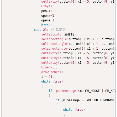
outtextxy
(
button
[
9
]
.
x1 
+
5
,
 button
[
9
]
.
y1 
Gray
(
)
;
					pen
=
1
;
					openr
=
1
;
					opene
=
1
;
break
;
case
21
:
// 马赛克
setfillcolor
(
WHITE
)
;
solidrectangle
(
button
[
6
]
.
x1 
+
1
,
 button
[
6
solidrectangle
(
button
[
8
]
.
x1 
+
1
,
 button
[
8
solidrectangle
(
button
[
9
]
.
x1 
+
1
,
 button
[
9
outtextxy
(
button
[
6
]
.
x1 
+
5
,
 button
[
6
]
.
y1 
outtextxy
(
button
[
8
]
.
x1 
+
5
,
 button
[
8
]
.
y1 
outtextxy
(
button
[
9
]
.
x1 
+
5
,
 button
[
9
]
.
y1 
bluebk
(
)
;
draw_sence
(
)
;
					i 
=
21
;
while
(
true
)
{
if
(
peekmessage
(
&
m
,
 EM_MOUSE 
|
 EM_KEY
{
if
(
m
.
message 
==
 WM_LBUTTONDOWN
)
{
while
(
true
)
{