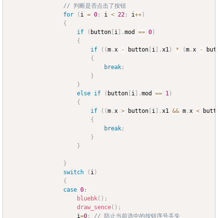
// 判断是否点击了按钮
for
(
i 
=
0
;
 i 
<
22
;
 i
++
)
{
if
(
button
[
i
]
.
mod 
==
0
)
{
if
(
(
m
.
x 
-
 button
[
i
]
.
x1
)
*
(
m
.
x 
-
 but
{
break
;
}
}
else
if
(
button
[
i
]
.
mod 
==
1
)
{
if
(
(
m
.
x 
>
 button
[
i
]
.
x1 
&&
 m
.
x 
<
 butt
{
break
;
}
}
}
switch
(
i
)
{
case
0
:
bluebk
(
)
;
draw_sence
(
)
;
					i
=
0
;
// 防止当前选中的按钮序号丢失