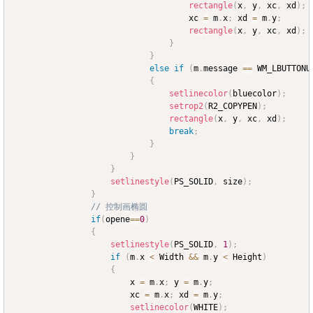
rectangle
(
x
,
 y
,
 xc
,
 xd
)
;
									xc 
=
 m
.
x
;
 xd 
=
 m
.
y
;
rectangle
(
x
,
 y
,
 xc
,
 xd
)
;
}
}
else
if
(
m
.
message 
==
 WM_LBUTTONU
{
setlinecolor
(
bluecolor
)
;
setrop2
(
R2_COPYPEN
)
;
rectangle
(
x
,
 y
,
 xc
,
 xd
)
;
break
;
}
}
}
setlinestyle
(
PS_SOLID
,
 size
)
;
}
// 控制画椭圆
if
(
opene
==
0
)
{
setlinestyle
(
PS_SOLID
,
1
)
;
if
(
m
.
x 
<
 Width 
&&
 m
.
y 
<
 Height
)
{
						x 
=
 m
.
x
;
 y 
=
 m
.
y
;
						xc 
=
 m
.
x
;
 xd 
=
 m
.
y
;
setlinecolor
(
WHITE
)
;