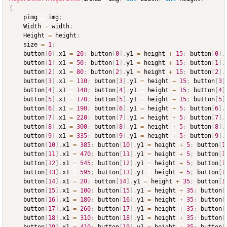
{
	pimg 
=
 img
;
	Width 
=
 width
;
	Height 
=
 height
;
	size 
=
1
;
	button
[
0
]
.
x1 
=
20
;
 button
[
0
]
.
y1 
=
 height 
+
15
;
 button
[
0
]
.
	button
[
1
]
.
x1 
=
50
;
 button
[
1
]
.
y1 
=
 height 
+
15
;
 button
[
1
]
.
	button
[
2
]
.
x1 
=
80
;
 button
[
2
]
.
y1 
=
 height 
+
15
;
 button
[
2
]
.
	button
[
3
]
.
x1 
=
110
;
 button
[
3
]
.
y1 
=
 height 
+
15
;
 button
[
3
]
	button
[
4
]
.
x1 
=
140
;
 button
[
4
]
.
y1 
=
 height 
+
15
;
 button
[
4
]
	button
[
5
]
.
x1 
=
170
;
 button
[
5
]
.
y1 
=
 height 
+
15
;
 button
[
5
]
	button
[
6
]
.
x1 
=
190
;
 button
[
6
]
.
y1 
=
 height 
+
5
;
 button
[
6
]
.
	button
[
7
]
.
x1 
=
220
;
 button
[
7
]
.
y1 
=
 height 
+
5
;
 button
[
7
]
.
	button
[
8
]
.
x1 
=
300
;
 button
[
8
]
.
y1 
=
 height 
+
5
;
 button
[
8
]
.
	button
[
9
]
.
x1 
=
335
;
 button
[
9
]
.
y1 
=
 height 
+
5
;
 button
[
9
]
.
	button
[
10
]
.
x1 
=
385
;
 button
[
10
]
.
y1 
=
 height 
+
5
;
 button
[
1
	button
[
11
]
.
x1 
=
470
;
 button
[
11
]
.
y1 
=
 height 
+
5
;
 button
[
1
	button
[
12
]
.
x1 
=
545
;
 button
[
12
]
.
y1 
=
 height 
+
5
;
 button
[
1
	button
[
13
]
.
x1 
=
595
;
 button
[
13
]
.
y1 
=
 height 
+
5
;
 button
[
1
	button
[
14
]
.
x1 
=
20
;
 button
[
14
]
.
y1 
=
 height 
+
35
;
 button
[
1
	button
[
15
]
.
x1 
=
100
;
 button
[
15
]
.
y1 
=
 height 
+
35
;
 button
[
	button
[
16
]
.
x1 
=
180
;
 button
[
16
]
.
y1 
=
 height 
+
35
;
 button
[
	button
[
17
]
.
x1 
=
260
;
 button
[
17
]
.
y1 
=
 height 
+
35
;
 button
[
	button
[
18
]
.
x1 
=
310
;
 button
[
18
]
.
y1 
=
 height 
+
35
;
 button
[