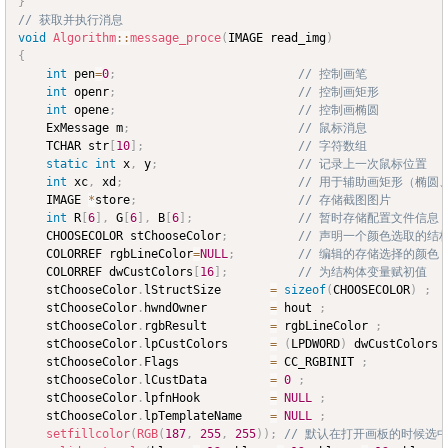
}
// 获取并执行消息
void
Algorithm
::
message_proce
(
IMAGE read_img
)
{
int
 pen
=
0
;
// 控制画笔
int
 openr
;
// 控制画矩形
int
 opene
;
// 控制画椭圆
	ExMessage m
;
// 鼠标消息
	TCHAR str
[
10
]
;
// 字符数组
static
int
 x
,
 y
;
// 记录上一次鼠标位置
int
 xc
,
 xd
;
// 用于辅助画矩形（椭圆
	IMAGE 
*
store
;
// 存储截图图片
int
 R
[
6
]
,
 G
[
6
]
,
 B
[
6
]
;
// 暂时存储配置文件信息
	CHOOSECOLOR stChooseColor
;
// 声明一个颜色选取的结
	COLORREF rgbLineColor
=
NULL
;
// 编辑的存储选择的颜色
	COLORREF dwCustColors
[
16
]
;
// 为结构体变量赋初值
	stChooseColor
.
lStructSize		
=
sizeof
(
CHOOSECOLOR
)
;
	stChooseColor
.
hwndOwner			
=
 hout 
;
	stChooseColor
.
rgbResult			
=
 rgbLineColor 
;
	stChooseColor
.
lpCustColors		
=
(
LPDWORD
)
 dwCustColors 
	stChooseColor
.
Flags				
=
 CC_RGBINIT 
;
	stChooseColor
.
lCustData			
=
0
;
	stChooseColor
.
lpfnHook			
=
NULL
;
	stChooseColor
.
lpTemplateName 	
=
NULL
;
setfillcolor
(
RGB
(
187
,
255
,
255
)
)
;
// 默认在打开画板的时候选中