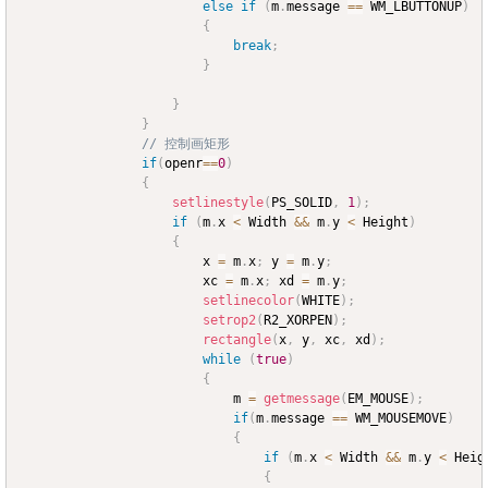
else
if
(
m
.
message 
==
 WM_LBUTTONUP
)
{
break
;
}
}
}
// 控制画矩形
if
(
openr
==
0
)
{
setlinestyle
(
PS_SOLID
,
1
)
;
if
(
m
.
x 
<
 Width 
&&
 m
.
y 
<
 Height
)
{
						x 
=
 m
.
x
;
 y 
=
 m
.
y
;
						xc 
=
 m
.
x
;
 xd 
=
 m
.
y
;
setlinecolor
(
WHITE
)
;
setrop2
(
R2_XORPEN
)
;
rectangle
(
x
,
 y
,
 xc
,
 xd
)
;
while
(
true
)
{
							m 
=
getmessage
(
EM_MOUSE
)
;
if
(
m
.
message 
==
 WM_MOUSEMOVE
)
{
if
(
m
.
x 
<
 Width 
&&
 m
.
y 
<
 Heig
{