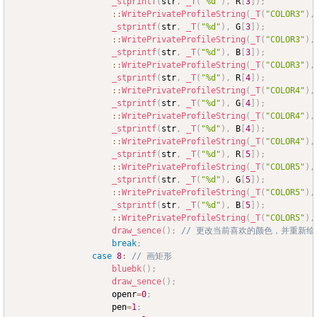
_stprintf
(
str
,
_T
(
"%d"
)
,
 R
[
3
]
)
;
::
WritePrivateProfileString
(
_T
(
"COLOR3"
)
,
_stprintf
(
str
,
_T
(
"%d"
)
,
 G
[
3
]
)
;
::
WritePrivateProfileString
(
_T
(
"COLOR3"
)
,
_stprintf
(
str
,
_T
(
"%d"
)
,
 B
[
3
]
)
;
::
WritePrivateProfileString
(
_T
(
"COLOR3"
)
,
_stprintf
(
str
,
_T
(
"%d"
)
,
 R
[
4
]
)
;
::
WritePrivateProfileString
(
_T
(
"COLOR4"
)
,
_stprintf
(
str
,
_T
(
"%d"
)
,
 G
[
4
]
)
;
::
WritePrivateProfileString
(
_T
(
"COLOR4"
)
,
_stprintf
(
str
,
_T
(
"%d"
)
,
 B
[
4
]
)
;
::
WritePrivateProfileString
(
_T
(
"COLOR4"
)
,
_stprintf
(
str
,
_T
(
"%d"
)
,
 R
[
5
]
)
;
::
WritePrivateProfileString
(
_T
(
"COLOR5"
)
,
_stprintf
(
str
,
_T
(
"%d"
)
,
 G
[
5
]
)
;
::
WritePrivateProfileString
(
_T
(
"COLOR5"
)
,
_stprintf
(
str
,
_T
(
"%d"
)
,
 B
[
5
]
)
;
::
WritePrivateProfileString
(
_T
(
"COLOR5"
)
,
draw_sence
(
)
;
// 更改当前喜欢的颜色，并重新绘
break
;
case
8
:
// 画矩形
bluebk
(
)
;
draw_sence
(
)
;
					openr
=
0
;
					pen
=
1
;