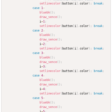
setlinecolor
(
button
[
i
]
.
color
)
;
break
;
case
1
:
bluebk
(
)
;
draw_sence
(
)
;
					i
=
1
;
setlinecolor
(
button
[
i
]
.
color
)
;
break
;
case
2
:
bluebk
(
)
;
draw_sence
(
)
;
					i
=
2
;
setlinecolor
(
button
[
i
]
.
color
)
;
break
;
case
3
:
bluebk
(
)
;
draw_sence
(
)
;
					i
=
3
;
setlinecolor
(
button
[
i
]
.
color
)
;
break
;
case
4
:
bluebk
(
)
;
draw_sence
(
)
;
					i
=
4
;
setlinecolor
(
button
[
i
]
.
color
)
;
break
;
case
5
:
bluebk
(
)
;
draw_sence
(
)
;
					i
=
5
;