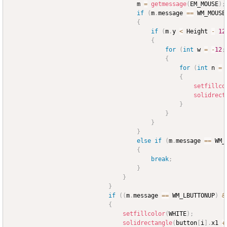
									m 
=
getmessage
(
EM_MOUSE
)
;
if
(
m
.
message 
==
 WM_MOUSE
{
if
(
m
.
y 
<
 Height 
-
12
{
for
(
int
 w 
=
-
12
;
{
for
(
int
 n 
=
{
setfillco
solidrect
}
}
}
}
else
if
(
m
.
message 
==
 WM_
{
break
;
}
}
}
if
(
(
m
.
message 
==
 WM_LBUTTONUP
)
&
{
setfillcolor
(
WHITE
)
;
solidrectangle
(
button
[
i
]
.
x1 
+