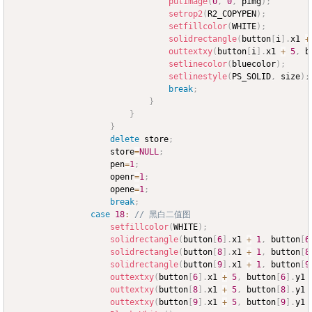
putimage
(
0
,
0
,
 pimg
)
;
setrop2
(
R2_COPYPEN
)
;
setfillcolor
(
WHITE
)
;
solidrectangle
(
button
[
i
]
.
x1 
+
outtextxy
(
button
[
i
]
.
x1 
+
5
,
 b
setlinecolor
(
bluecolor
)
;
setlinestyle
(
PS_SOLID
,
 size
)
;
break
;
}
}
}
delete
 store
;
					store
=
NULL
;
					pen
=
1
;
					openr
=
1
;
					opene
=
1
;
break
;
case
18
:
// 黑白二值图
setfillcolor
(
WHITE
)
;
solidrectangle
(
button
[
6
]
.
x1 
+
1
,
 button
[
6
solidrectangle
(
button
[
8
]
.
x1 
+
1
,
 button
[
8
solidrectangle
(
button
[
9
]
.
x1 
+
1
,
 button
[
9
outtextxy
(
button
[
6
]
.
x1 
+
5
,
 button
[
6
]
.
y1 
outtextxy
(
button
[
8
]
.
x1 
+
5
,
 button
[
8
]
.
y1 
outtextxy
(
button
[
9
]
.
x1 
+
5
,
 button
[
9
]
.
y1 