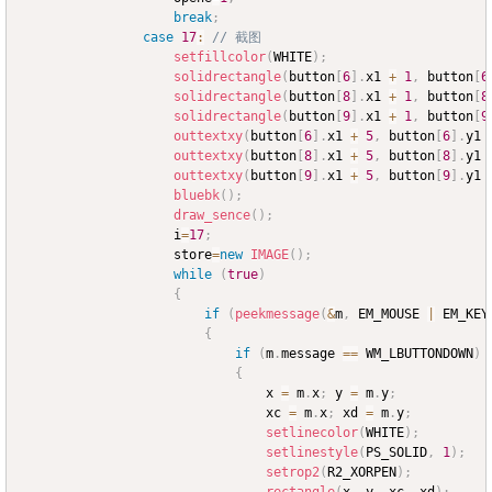
break
;
case
17
:
// 截图
setfillcolor
(
WHITE
)
;
solidrectangle
(
button
[
6
]
.
x1 
+
1
,
 button
[
6
solidrectangle
(
button
[
8
]
.
x1 
+
1
,
 button
[
8
solidrectangle
(
button
[
9
]
.
x1 
+
1
,
 button
[
9
outtextxy
(
button
[
6
]
.
x1 
+
5
,
 button
[
6
]
.
y1 
outtextxy
(
button
[
8
]
.
x1 
+
5
,
 button
[
8
]
.
y1 
outtextxy
(
button
[
9
]
.
x1 
+
5
,
 button
[
9
]
.
y1 
bluebk
(
)
;
draw_sence
(
)
;
					i
=
17
;
					store
=
new
IMAGE
(
)
;
while
(
true
)
{
if
(
peekmessage
(
&
m
,
 EM_MOUSE 
|
 EM_KEY
{
if
(
m
.
message 
==
 WM_LBUTTONDOWN
)
{
								x 
=
 m
.
x
;
 y 
=
 m
.
y
;
								xc 
=
 m
.
x
;
 xd 
=
 m
.
y
;
setlinecolor
(
WHITE
)
;
setlinestyle
(
PS_SOLID
,
1
)
;
setrop2
(
R2_XORPEN
)
;