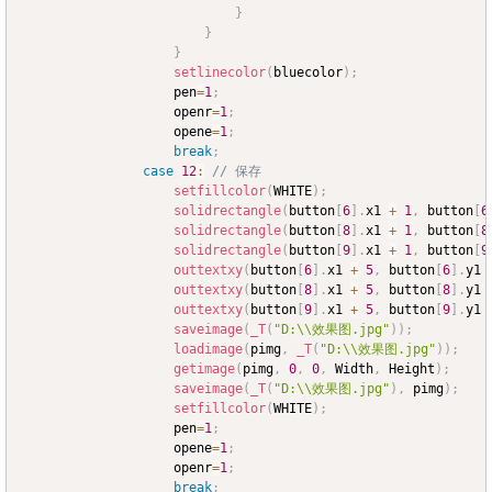
}
}
}
setlinecolor
(
bluecolor
)
;
					pen
=
1
;
					openr
=
1
;
					opene
=
1
;
break
;
case
12
:
// 保存
setfillcolor
(
WHITE
)
;
solidrectangle
(
button
[
6
]
.
x1 
+
1
,
 button
[
6
solidrectangle
(
button
[
8
]
.
x1 
+
1
,
 button
[
8
solidrectangle
(
button
[
9
]
.
x1 
+
1
,
 button
[
9
outtextxy
(
button
[
6
]
.
x1 
+
5
,
 button
[
6
]
.
y1 
outtextxy
(
button
[
8
]
.
x1 
+
5
,
 button
[
8
]
.
y1 
outtextxy
(
button
[
9
]
.
x1 
+
5
,
 button
[
9
]
.
y1 
saveimage
(
_T
(
"D:\\效果图.jpg"
)
)
;
loadimage
(
pimg
,
_T
(
"D:\\效果图.jpg"
)
)
;
getimage
(
pimg
,
0
,
0
,
 Width
,
 Height
)
;
saveimage
(
_T
(
"D:\\效果图.jpg"
)
,
 pimg
)
;
setfillcolor
(
WHITE
)
;
					pen
=
1
;
					opene
=
1
;
					openr
=
1
;
break
;