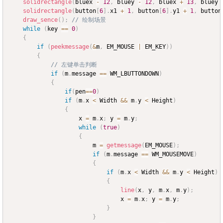
solidrectangle
(
bluex 
-
12
,
 bluey 
-
12
,
 bluex 
+
13
,
 bluey 
solidrectangle
(
button
[
6
]
.
x1 
+
1
,
 button
[
6
]
.
y1 
+
1
,
 button
draw_sence
(
)
;
// 绘制场景
while
(
key 
==
0
)
{
if
(
peekmessage
(
&
m
,
 EM_MOUSE 
|
 EM_KEY
)
)
{
// 左键单击判断
if
(
m
.
message 
==
 WM_LBUTTONDOWN
)
{
if
(
pen
==
0
)
if
(
m
.
x 
<
 Width 
&&
 m
.
y 
<
 Height
)
{
					x 
=
 m
.
x
;
 y 
=
 m
.
y
;
while
(
true
)
{
						m 
=
getmessage
(
EM_MOUSE
)
;
if
(
m
.
message 
==
 WM_MOUSEMOVE
)
{
if
(
m
.
x 
<
 Width 
&&
 m
.
y 
<
 Height
)
{
line
(
x
,
 y
,
 m
.
x
,
 m
.
y
)
;
								x 
=
 m
.
x
;
 y 
=
 m
.
y
;
}
}