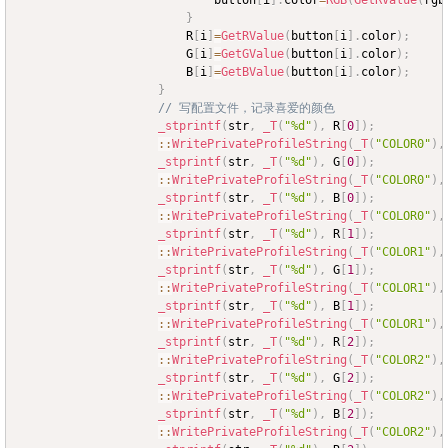
							button
[
i
]
.
color
=
RGB
(
GetRValue
(
rgb
}
						R
[
i
]
=
GetRValue
(
button
[
i
]
.
color
)
;
						G
[
i
]
=
GetGValue
(
button
[
i
]
.
color
)
;
						B
[
i
]
=
GetBValue
(
button
[
i
]
.
color
)
;
}
// 写配置文件，记录喜爱的颜色
_stprintf
(
str
,
_T
(
"%d"
)
,
 R
[
0
]
)
;
::
WritePrivateProfileString
(
_T
(
"COLOR0"
)
,
_stprintf
(
str
,
_T
(
"%d"
)
,
 G
[
0
]
)
;
::
WritePrivateProfileString
(
_T
(
"COLOR0"
)
,
_stprintf
(
str
,
_T
(
"%d"
)
,
 B
[
0
]
)
;
::
WritePrivateProfileString
(
_T
(
"COLOR0"
)
,
_stprintf
(
str
,
_T
(
"%d"
)
,
 R
[
1
]
)
;
::
WritePrivateProfileString
(
_T
(
"COLOR1"
)
,
_stprintf
(
str
,
_T
(
"%d"
)
,
 G
[
1
]
)
;
::
WritePrivateProfileString
(
_T
(
"COLOR1"
)
,
_stprintf
(
str
,
_T
(
"%d"
)
,
 B
[
1
]
)
;
::
WritePrivateProfileString
(
_T
(
"COLOR1"
)
,
_stprintf
(
str
,
_T
(
"%d"
)
,
 R
[
2
]
)
;
::
WritePrivateProfileString
(
_T
(
"COLOR2"
)
,
_stprintf
(
str
,
_T
(
"%d"
)
,
 G
[
2
]
)
;
::
WritePrivateProfileString
(
_T
(
"COLOR2"
)
,
_stprintf
(
str
,
_T
(
"%d"
)
,
 B
[
2
]
)
;
::
WritePrivateProfileString
(
_T
(
"COLOR2"
)
,