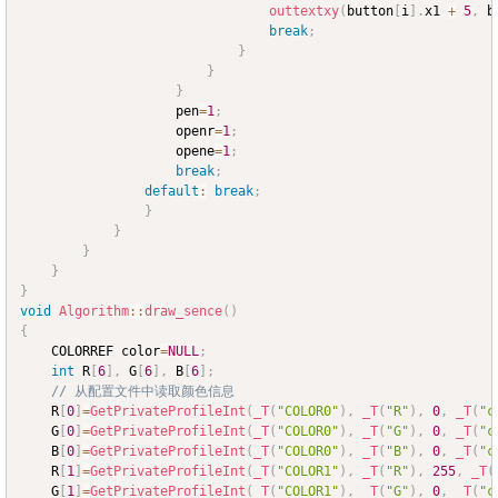
outtextxy
(
button
[
i
]
.
x1 
+
5
,
 b
break
;
}
}
}
					pen
=
1
;
					openr
=
1
;
					opene
=
1
;
break
;
default
:
break
;
}
}
}
}
}
void
Algorithm
::
draw_sence
(
)
{
	COLORREF color
=
NULL
;
int
 R
[
6
]
,
 G
[
6
]
,
 B
[
6
]
;
// 从配置文件中读取颜色信息
	R
[
0
]
=
GetPrivateProfileInt
(
_T
(
"COLOR0"
)
,
_T
(
"R"
)
,
0
,
_T
(
"c
	G
[
0
]
=
GetPrivateProfileInt
(
_T
(
"COLOR0"
)
,
_T
(
"G"
)
,
0
,
_T
(
"c
	B
[
0
]
=
GetPrivateProfileInt
(
_T
(
"COLOR0"
)
,
_T
(
"B"
)
,
0
,
_T
(
"c
	R
[
1
]
=
GetPrivateProfileInt
(
_T
(
"COLOR1"
)
,
_T
(
"R"
)
,
255
,
_T
(
	G
[
1
]
=
GetPrivateProfileInt
(
_T
(
"COLOR1"
)
,
_T
(
"G"
)
,
0
,
_T
(
"c