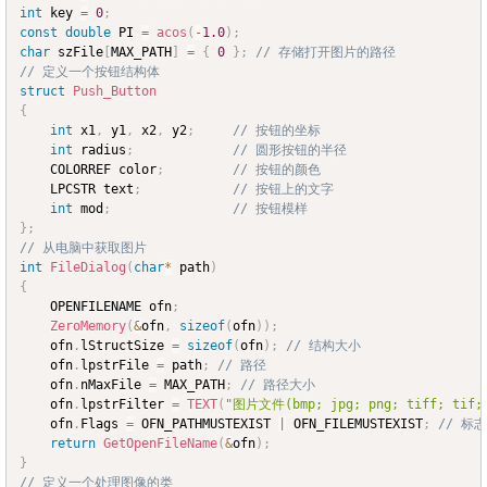
int
 key 
=
0
;
const
double
 PI 
=
acos
(
-
1.0
)
;
char
 szFile
[
MAX_PATH
]
=
{
0
}
;
// 存储打开图片的路径
// 定义一个按钮结构体
struct
Push_Button
{
int
 x1
,
 y1
,
 x2
,
 y2
;
// 按钮的坐标
int
 radius
;
// 圆形按钮的半径
	COLORREF color
;
// 按钮的颜色
	LPCSTR text
;
// 按钮上的文字
int
 mod
;
// 按钮模样
}
;
// 从电脑中获取图片
int
FileDialog
(
char
*
 path
)
{
	OPENFILENAME ofn
;
ZeroMemory
(
&
ofn
,
sizeof
(
ofn
)
)
;
	ofn
.
lStructSize 
=
sizeof
(
ofn
)
;
// 结构大小
	ofn
.
lpstrFile 
=
 path
;
// 路径
	ofn
.
nMaxFile 
=
 MAX_PATH
;
// 路径大小
	ofn
.
lpstrFilter 
=
TEXT
(
"图片文件(bmp; jpg; png; tiff; tif; j
	ofn
.
Flags 
=
 OFN_PATHMUSTEXIST 
|
 OFN_FILEMUSTEXIST
;
// 标志
return
GetOpenFileName
(
&
ofn
)
;
}
// 定义一个处理图像的类