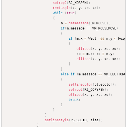
setrop2
(
R2_XORPEN
)
;
rectangle
(
x
,
 y
,
 xc
,
 xd
)
;
while
(
true
)
{
							m 
=
getmessage
(
EM_MOUSE
)
;
if
(
m
.
message 
==
 WM_MOUSEMOVE
)
{
if
(
m
.
x 
<
 Width 
&&
 m
.
y 
<
 Heig
{
ellipse
(
x
,
 y
,
 xc
,
 xd
)
;
									xc 
=
 m
.
x
;
 xd 
=
 m
.
y
;
ellipse
(
x
,
 y
,
 xc
,
 xd
)
;
}
}
else
if
(
m
.
message 
==
 WM_LBUTTONU
{
setlinecolor
(
bluecolor
)
;
setrop2
(
R2_COPYPEN
)
;
ellipse
(
x
,
 y
,
 xc
,
 xd
)
;
break
;
}
}
}
setlinestyle
(
PS_SOLID
,
 size
)
;
}