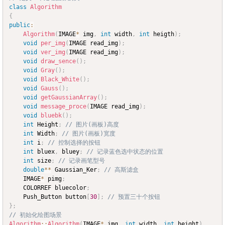
class
Algorithm
{
public
:
Algorithm
(
IMAGE
*
 img
,
int
 width
,
int
 heigth
)
;
void
per_img
(
IMAGE read_img
)
;
void
ver_img
(
IMAGE read_img
)
;
void
draw_sence
(
)
;
void
Gray
(
)
;
void
Black_White
(
)
;
void
Gauss
(
)
;
void
getGaussianArray
(
)
;
void
message_proce
(
IMAGE read_img
)
;
void
bluebk
(
)
;
int
 Height
;
// 图片(画板)高度
int
 Width
;
// 图片(画板)宽度
int
 i
;
// 控制选择的按钮
int
 bluex
,
 bluey
;
// 记录蓝色选中状态的位置
int
 size
;
// 记录画笔型号
double
*
*
 Gaussian_Ker
;
// 高斯滤盒
	IMAGE
*
 pimg
;
	COLORREF bluecolor
;
	Push_Button button
[
30
]
;
// 预置三十个按钮
}
;
// 初始化绘图场景
Algorithm
::
Algorithm
(
IMAGE
*
 img
,
int
 width
,
int
 height
)