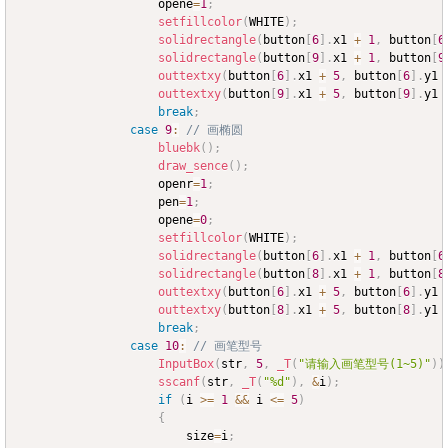
					opene
=
1
;
setfillcolor
(
WHITE
)
;
solidrectangle
(
button
[
6
]
.
x1 
+
1
,
 button
[
6
solidrectangle
(
button
[
9
]
.
x1 
+
1
,
 button
[
9
outtextxy
(
button
[
6
]
.
x1 
+
5
,
 button
[
6
]
.
y1 
outtextxy
(
button
[
9
]
.
x1 
+
5
,
 button
[
9
]
.
y1 
break
;
case
9
:
// 画椭圆
bluebk
(
)
;
draw_sence
(
)
;
					openr
=
1
;
					pen
=
1
;
					opene
=
0
;
setfillcolor
(
WHITE
)
;
solidrectangle
(
button
[
6
]
.
x1 
+
1
,
 button
[
6
solidrectangle
(
button
[
8
]
.
x1 
+
1
,
 button
[
8
outtextxy
(
button
[
6
]
.
x1 
+
5
,
 button
[
6
]
.
y1 
outtextxy
(
button
[
8
]
.
x1 
+
5
,
 button
[
8
]
.
y1 
break
;
case
10
:
// 画笔型号
InputBox
(
str
,
5
,
_T
(
"请输入画笔型号(1~5)"
)
)
sscanf
(
str
,
_T
(
"%d"
)
,
&
i
)
;
if
(
i 
>=
1
&&
 i 
<=
5
)
{
						size
=
i
;