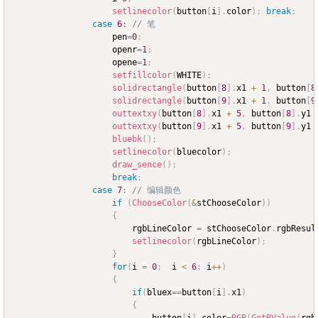
setlinecolor
(
button
[
i
]
.
color
)
;
break
;
case
6
:
// 笔
					pen
=
0
;
					openr
=
1
;
					opene
=
1
;
setfillcolor
(
WHITE
)
;
solidrectangle
(
button
[
8
]
.
x1 
+
1
,
 button
[
8
solidrectangle
(
button
[
9
]
.
x1 
+
1
,
 button
[
9
outtextxy
(
button
[
8
]
.
x1 
+
5
,
 button
[
8
]
.
y1 
outtextxy
(
button
[
9
]
.
x1 
+
5
,
 button
[
9
]
.
y1 
bluebk
(
)
;
setlinecolor
(
bluecolor
)
;
draw_sence
(
)
;
break
;
case
7
:
// 编辑颜色
if
(
ChooseColor
(
&
stChooseColor
)
)
{
						rgbLineColor 
=
 stChooseColor
.
rgbResul
setlinecolor
(
rgbLineColor
)
;
}
for
(
i 
=
0
;
	i 
<
6
;
 i
++
)
{
if
(
bluex
==
button
[
i
]
.
x1
)
{