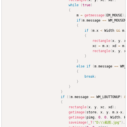
rectangle
(
x
,
 y
,
 xc
,
 xd
)
;
while
(
true
)
{
									m 
=
getmessage
(
EM_MOUSE
)
;
if
(
m
.
message 
==
 WM_MOUSEM
{
if
(
m
.
x 
<
 Width 
&&
 m
.
{
rectangle
(
x
,
 y
,
 x
											xc 
=
 m
.
x
;
 xd 
=
 m
.
rectangle
(
x
,
 y
,
 x
}
}
else
if
(
m
.
message 
==
 WM_
{
break
;
}
}
}
if
(
(
m
.
message 
==
 WM_LBUTTONUP
)
&
{
rectangle
(
x
,
 y
,
 xc
,
 xd
)
;
getimage
(
store
,
 x
,
 y
,
 m
.
x
-
x
,
 
getimage
(
pimg
,
0
,
0
,
 Width
,
 H
saveimage
(
_T
(
"D:\\截图.jpg"
)
,
 