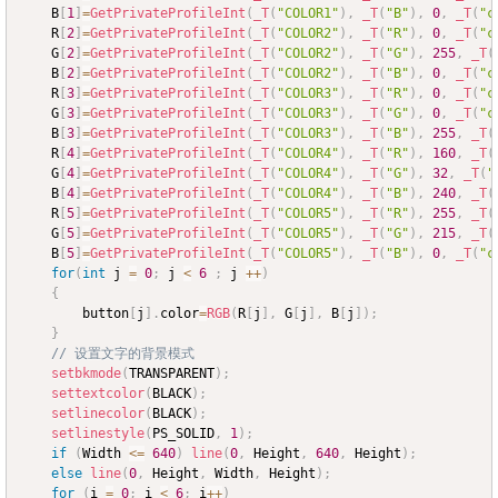
	B
[
1
]
=
GetPrivateProfileInt
(
_T
(
"COLOR1"
)
,
_T
(
"B"
)
,
0
,
_T
(
"c
	R
[
2
]
=
GetPrivateProfileInt
(
_T
(
"COLOR2"
)
,
_T
(
"R"
)
,
0
,
_T
(
"c
	G
[
2
]
=
GetPrivateProfileInt
(
_T
(
"COLOR2"
)
,
_T
(
"G"
)
,
255
,
_T
(
	B
[
2
]
=
GetPrivateProfileInt
(
_T
(
"COLOR2"
)
,
_T
(
"B"
)
,
0
,
_T
(
"c
	R
[
3
]
=
GetPrivateProfileInt
(
_T
(
"COLOR3"
)
,
_T
(
"R"
)
,
0
,
_T
(
"c
	G
[
3
]
=
GetPrivateProfileInt
(
_T
(
"COLOR3"
)
,
_T
(
"G"
)
,
0
,
_T
(
"c
	B
[
3
]
=
GetPrivateProfileInt
(
_T
(
"COLOR3"
)
,
_T
(
"B"
)
,
255
,
_T
(
	R
[
4
]
=
GetPrivateProfileInt
(
_T
(
"COLOR4"
)
,
_T
(
"R"
)
,
160
,
_T
(
	G
[
4
]
=
GetPrivateProfileInt
(
_T
(
"COLOR4"
)
,
_T
(
"G"
)
,
32
,
_T
(
"
	B
[
4
]
=
GetPrivateProfileInt
(
_T
(
"COLOR4"
)
,
_T
(
"B"
)
,
240
,
_T
(
	R
[
5
]
=
GetPrivateProfileInt
(
_T
(
"COLOR5"
)
,
_T
(
"R"
)
,
255
,
_T
(
	G
[
5
]
=
GetPrivateProfileInt
(
_T
(
"COLOR5"
)
,
_T
(
"G"
)
,
215
,
_T
(
	B
[
5
]
=
GetPrivateProfileInt
(
_T
(
"COLOR5"
)
,
_T
(
"B"
)
,
0
,
_T
(
"c
for
(
int
 j 
=
0
;
 j 
<
6
;
 j 
++
)
{
		button
[
j
]
.
color
=
RGB
(
R
[
j
]
,
 G
[
j
]
,
 B
[
j
]
)
;
}
// 设置文字的背景模式
setbkmode
(
TRANSPARENT
)
;
settextcolor
(
BLACK
)
;
setlinecolor
(
BLACK
)
;
setlinestyle
(
PS_SOLID
,
1
)
;
if
(
Width 
<=
640
)
line
(
0
,
 Height
,
640
,
 Height
)
;
else
line
(
0
,
 Height
,
 Width
,
 Height
)
;
for
(
i 
=
0
;
 i 
<
6
;
 i
++
)