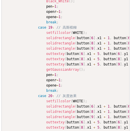
Black_White
(
)
;
					pen
=
1
;
					openr
=
1
;
					opene
=
1
;
break
;
case
19
:
// 高斯模糊
setfillcolor
(
WHITE
)
;
solidrectangle
(
button
[
6
]
.
x1 
+
1
,
 button
[
6
solidrectangle
(
button
[
8
]
.
x1 
+
1
,
 button
[
8
solidrectangle
(
button
[
9
]
.
x1 
+
1
,
 button
[
9
outtextxy
(
button
[
6
]
.
x1 
+
5
,
 button
[
6
]
.
y1 
outtextxy
(
button
[
8
]
.
x1 
+
5
,
 button
[
8
]
.
y1 
outtextxy
(
button
[
9
]
.
x1 
+
5
,
 button
[
9
]
.
y1 
getGaussianArray
(
)
;
					pen
=
1
;
					openr
=
1
;
					opene
=
1
;
break
;
case
20
:
// 灰度效果
setfillcolor
(
WHITE
)
;
solidrectangle
(
button
[
6
]
.
x1 
+
1
,
 button
[
6
solidrectangle
(
button
[
8
]
.
x1 
+
1
,
 button
[
8
solidrectangle
(
button
[
9
]
.
x1 
+
1
,
 button
[
9
outtextxy
(
button
[
6
]
.
x1 
+
5
,
 button
[
6
]
.
y1 
outtextxy
(
button
[
8
]
.
x1 
+
5
,
 button
[
8
]
.
y1 