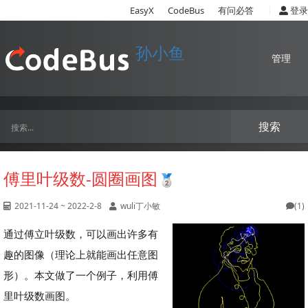
|
EasyX
CodeBus
有问必答
登录
孙小鱼
管理
搜索
傅里叶级数-圆圈画图
2021-11-24 ~ 2022-2-8
wuli丁小敏
(1)
通过傅立叶级数，可以画出许多有
趣的图像（理论上就能画出任意图
形）。本文做了一个例子，利用傅
里叶级数画图。