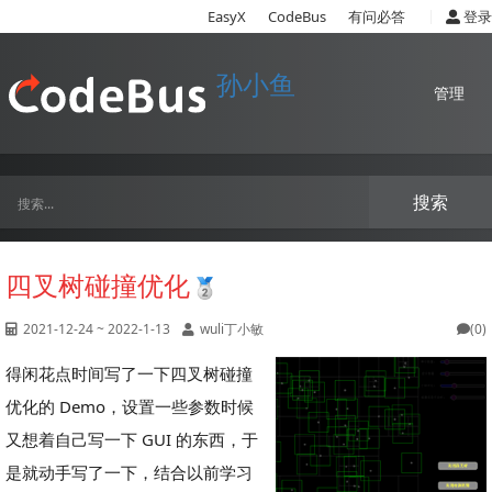
|
EasyX
CodeBus
有问必答
登录
孙小鱼
管理
搜索
四叉树碰撞优化
2021-12-24 ~ 2022-1-13
wuli丁小敏
(0)
得闲花点时间写了一下四叉树碰撞
优化的 Demo，设置一些参数时候
又想着自己写一下 GUI 的东西，于
是就动手写了一下，结合以前学习