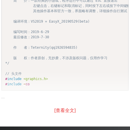
	简　　介：一款经典的小游戏，程序运行中可以通过 ESC 直接退出

			　左键点击，右键标记和取消标记，同时按下左右或按下中间键触发提示

			　其他操作基本和官方一致，界面略有调整，详细操作自行测试

	编译环境：VS2019 + EasyX_20190529(beta)

	编写时间：2019-6-29

	最后修改：2019-7-30

	作　　者：Teternity(qq1926594835)

	版　　权：作者原创，无抄袭，不涉及版权问题，仅用作学习

*/
// 头文件
#
include
<graphics.h>
#
include
<
co
...
[查看全文]