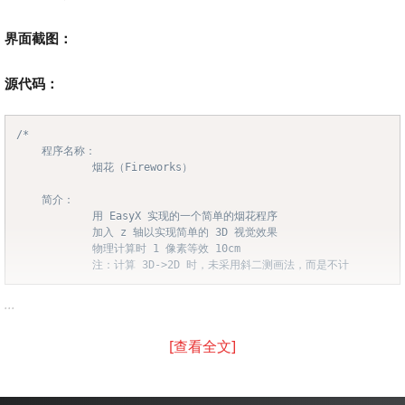
界面截图：
源代码：
/*

Copy
	程序名称：

			烟花（Fireworks）

	简介：

			用 EasyX 实现的一个简单的烟花程序

			加入 z 轴以实现简单的 3D 视觉效果

			物理计算时 1 像素等效 10cm

			注：计算 3D->2D 时，未采用斜二测画法，而是不计
...
[查看全文]