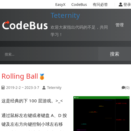
|
EasyX
CodeBus
有问必答
登录
Teternity
管理
欢迎大家指出代码的不足，共同
学习！
搜索
Rolling Ball
2019-2-2 ~ 2023-3-7
Teternity
(0)
这是经典的下 100 层游戏。>_<
通过鼠标左右键或者键盘 A、D 按
键及左右方向键控制小球左右移