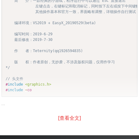
	简　　介：一款经典的小游戏，程序运行中可以通过 ESC 直接退出

			　左键点击，右键标记和取消标记，同时按下左右或按下中间键触发提示

			　其他操作基本和官方一致，界面略有调整，详细操作自行测试

	编译环境：VS2019 + EasyX_20190529(beta)

	编写时间：2019-6-29

	最后修改：2019-7-30

	作　　者：Teternity(qq1926594835)

	版　　权：作者原创，无抄袭，不涉及版权问题，仅用作学习

*/
// 头文件
#
include
<graphics.h>
#
include
<
co
...
[查看全文]