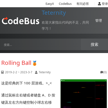
|
EasyX
CodeBus
有问必答
登录
Teternity
管理
欢迎大家指出代码的不足，共同
学习！
搜索
Rolling Ball
2019-2-2 ~ 2023-3-7
Teternity
(0)
这是经典的下 100 层游戏。>_<
通过鼠标左右键或者键盘 A、D 按
键及左右方向键控制小球左右移