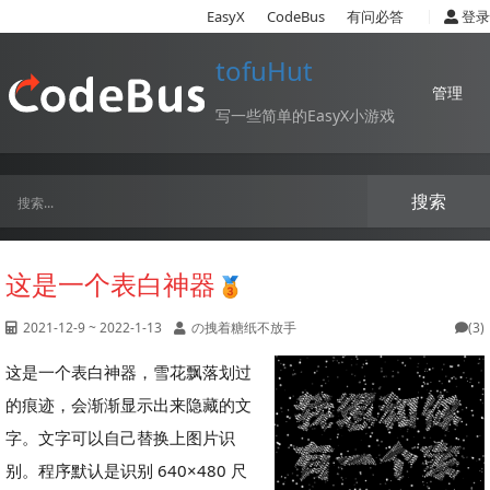
|
EasyX
CodeBus
有问必答
登录
tofuHut
管理
写一些简单的EasyX小游戏
搜索
这是一个表白神器
2021-12-9 ~ 2022-1-13
の拽着糖纸不放手
(3)
这是一个表白神器，雪花飘落划过
的痕迹，会渐渐显示出来隐藏的文
字。文字可以自己替换上图片识
别。程序默认是识别 640×480 尺