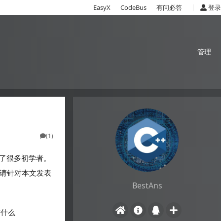
|
EasyX
CodeBus
有问必答
登录
管理
(1)
了很多初学者。
，请针对本文发表
BestAns
信什么