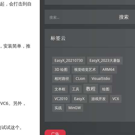
一起，会打击到自
搜索
标签云
大，安装简单，推
EasyX_20210730
EasyX_2023大暑版
3D 绘图
视觉错觉艺术
ARM64
相对路径
CLion
VisualStdio
教程
文本框
工具
绘图
EasyX
VC2010
游戏开发
VC6
 VC6。另外，
实战
MinGW
不妨试试这个。
广告