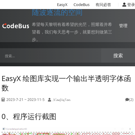
|
EasyX
CodeBus
有问必答
登录
随波逐流的空间
希望每天黎明有着希望的光茫，照耀着并希
管理
望着，我们每天思考一步，就要想到做第三
步。
搜索
EasyX 绘图库实现一个输出半透明字体函
数
2023-7-21 ~ 2023-11-5
𝓝𝓪𝓮𝓨𝓮𝓙𝓮𝓷
(2)
0、程序运行截图