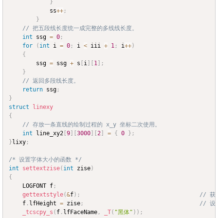
}
			ss
++
;
}
// 把五段线长度统一成完整的多线线长度。
int
 ssg 
=
0
;
for
(
int
 i 
=
0
;
 i 
<
 iii 
+
1
;
 i
++
)
{
		ssg 
=
 ssg 
+
 s
[
i
]
[
1
]
;
}
// 返回多段线长度。
return
 ssg
;
}
struct
linexy
{
// 存放一条直线的绘制过程的 x_y 坐标二次使用。
int
 line_xy2
[
9
]
[
3000
]
[
2
]
=
{
0
}
;
}
lixy
;
/* 设置字体大小的函数 */
int
settextzise
(
int
 zise
)
{
	LOGFONT f
;
gettextstyle
(
&
f
)
;
// 
	f
.
lfHeight 
=
 zise
;
// 
_tcscpy_s
(
f
.
lfFaceName
,
_T
(
"黑体"
)
)
;