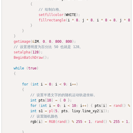
{
// 绘制白格。
setfillcolor
(
WHITE
)
;
fillrectangle
(
i 
*
8
,
 j 
*
8
,
 i 
*
8
+
8
,
 j 
*
8
}
}
}
getimage
(
&
IM
,
0
,
0
,
800
,
800
)
;
// 设置透明度为百分比 50 也就是 128。
setalpha
(
128
)
;
BeginBatchDraw
(
)
;
while
(
true
)
{
for
(
int
 i 
=
0
;
 i 
<
9
;
 i
++
)
{
// 设置半透文字的的随机运动轨迹坐标。
int
 pts
[
10
]
=
{
0
}
;
for
(
int
 i 
=
0
;
 i 
<
10
;
 i
++
)
{
 pts
[
i
]
=
rand
(
)
%
int
 s1 
=
pl
(
5
,
 pts
,
 lixy
.
line_xy2
[
i
]
)
;
// 设置随机颜色
			rgb
[
i
]
=
RGB
(
rand
(
)
%
255
+
1
,
rand
(
)
%
255
+
1
,
}