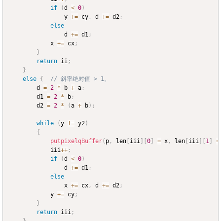
if
(
d 
<
0
)
				y 
+=
 cy
,
 d 
+=
 d2
;
else
				d 
+=
 d1
;
			x 
+=
 cx
;
}
return
 ii
;
}
else
{
// 斜率绝对值 > 1。
		d 
=
2
*
 b 
+
 a
;
		d1 
=
2
*
 b
;
		d2 
=
2
*
(
a 
+
 b
)
;
while
(
y 
!=
 y2
)
{
putpixelqBuffer
(
p
,
 len
[
iii
]
[
0
]
=
 x
,
 len
[
iii
]
[
1
]
=
			iii
++
;
if
(
d 
<
0
)
				d 
+=
 d1
;
else
				x 
+=
 cx
,
 d 
+=
 d2
;
			y 
+=
 cy
;
}
return
 iii
;