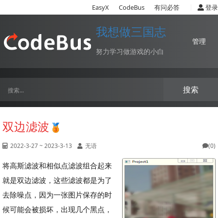
|
EasyX
CodeBus
有问必答
登录
我想做三国志
管理
努力学习做游戏的小白
搜索
双边滤波
2022-3-27 ~ 2023-3-13
无语
(0)
将高斯滤波和相似点滤波组合起来
就是双边滤波，这些滤波都是为了
去除噪点，因为一张图片保存的时
候可能会被损坏，出现几个黑点，