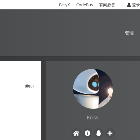
|
EasyX
CodeBus
有问必答
登录
管理
(0)
Krissi