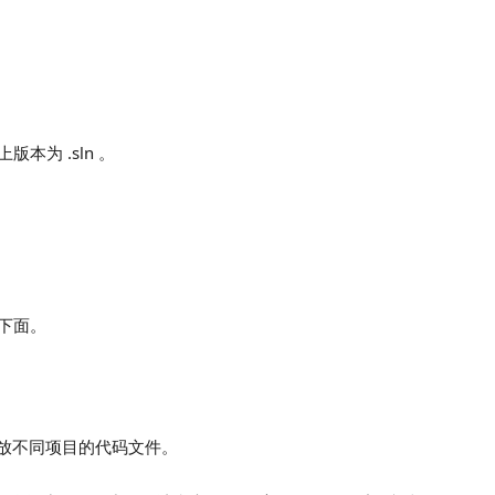
版本为 .sln 。
夹下面。
放不同项目的代码文件。