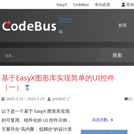
|
EasyX
CodeBus
有问必答
登录
zzzz
管理
略
搜索
基于EasyX图形库实现简单的UI控件
（一）
2025-3-22 ~ 2025-3-23
println!(";("
(0)
以下是一个基于 EasyX 图形库实现
的可复用、组件化的 UI 控件示例，
尽量符合“高内聚，低耦合”的设计原