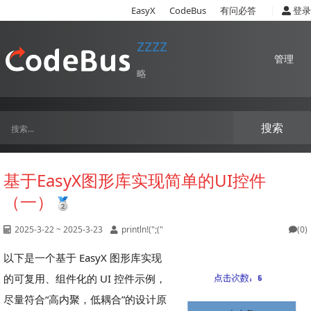
|
EasyX
CodeBus
有问必答
登录
zzzz
管理
略
搜索
基于EasyX图形库实现简单的UI控件
（一）
2025-3-22 ~ 2025-3-23
println!(";("
(0)
以下是一个基于 EasyX 图形库实现
的可复用、组件化的 UI 控件示例，
尽量符合“高内聚，低耦合”的设计原