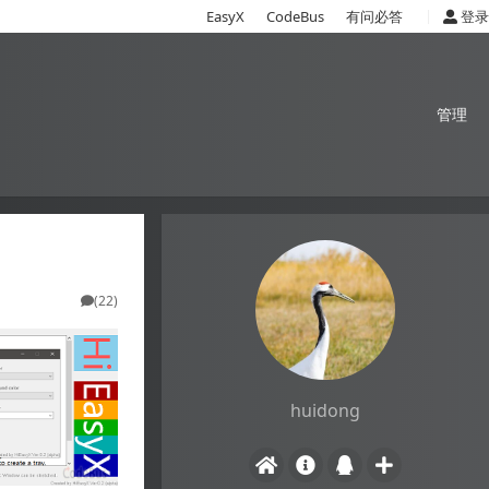
|
EasyX
CodeBus
有问必答
登录
管理
(22)
huidong