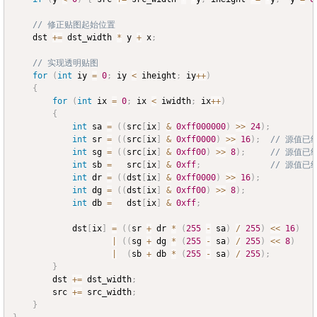
// 修正贴图起始位置
	dst 
+=
 dst_width 
*
 y 
+
 x
;
// 实现透明贴图
for
(
int
 iy 
=
0
;
 iy 
<
 iheight
;
 iy
++
)
{
for
(
int
 ix 
=
0
;
 ix 
<
 iwidth
;
 ix
++
)
{
int
 sa 
=
(
(
src
[
ix
]
&
0xff000000
)
>>
24
)
;
int
 sr 
=
(
(
src
[
ix
]
&
0xff0000
)
>>
16
)
;
// 源值已
int
 sg 
=
(
(
src
[
ix
]
&
0xff00
)
>>
8
)
;
// 源值已
int
 sb 
=
   src
[
ix
]
&
0xff
;
// 源值已
int
 dr 
=
(
(
dst
[
ix
]
&
0xff0000
)
>>
16
)
;
int
 dg 
=
(
(
dst
[
ix
]
&
0xff00
)
>>
8
)
;
int
 db 
=
   dst
[
ix
]
&
0xff
;
			dst
[
ix
]
=
(
(
sr 
+
 dr 
*
(
255
-
 sa
)
/
255
)
<<
16
)
|
(
(
sg 
+
 dg 
*
(
255
-
 sa
)
/
255
)
<<
8
)
|
(
sb 
+
 db 
*
(
255
-
 sa
)
/
255
)
;
}
		dst 
+=
 dst_width
;
		src 
+=
 src_width
;
}