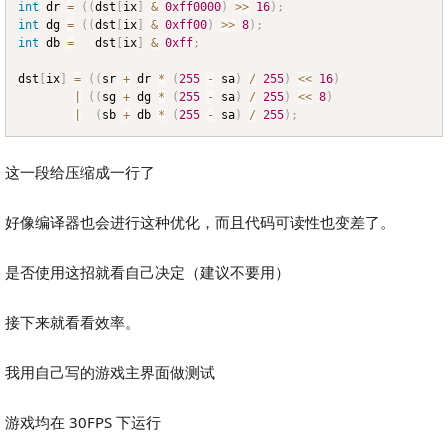
int
 dr 
=
(
(
dst
[
ix
]
&
0xff0000
)
>>
16
)
;
int
 dg 
=
(
(
dst
[
ix
]
&
0xff00
)
>>
8
)
;
int
 db 
=
   dst
[
ix
]
&
0xff
;
dst
[
ix
]
=
(
(
sr 
+
 dr 
*
(
255
-
 sa
)
/
255
)
<<
16
)
|
(
(
sg 
+
 dg 
*
(
255
-
 sa
)
/
255
)
<<
8
)
|
(
sb 
+
 db 
*
(
255
-
 sa
)
/
255
)
;
这一段给压缩成一行了
好像编译器也会进行这种优化，而且代码可读性也变差了。
是否使用这招就看自己决定（建议不要用）
接下来就看看效率。
我用自己写的游戏主界面做测试
游戏均在 30FPS 下运行