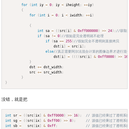
for
(
int
 iy 
=
0
;
 iy 
<
 iheight
;
++
iy
)
{
for
(
int
 i 
=
0
;
 i 
<
 iwidth
;
++
i
)
{
int
 sa 
=
(
(
src
[
i
]
&
0xff000000
)
>>
24
)
;
//获取
if
(
sa 
!=
0
)
//假如是完全透明就不处理
if
(
sa 
==
255
)
//假如完全不透明则直接拷贝
						dst
[
i
]
=
 src
[
i
]
;
else
//真正需要阿尔法混合计算的图像边界才进行混
						dst
[
i
]
=
(
(
(
(
src
[
i
]
&
0xff0000
)
>>
16
}
			dst 
+=
 dst_width
;
			src 
+=
 src_width
;
}
}
没错，就是把
int
 sr 
=
(
(
src
[
ix
]
&
0xff0000
)
>>
16
)
;
// 源值已经乘过了透明系
Copy
int
 sg 
=
(
(
src
[
ix
]
&
0xff00
)
>>
8
)
;
// 源值已经乘过了透明系
int
 sb 
=
   src
[
ix
]
&
0xff
;
// 源值已经乘过了透明系