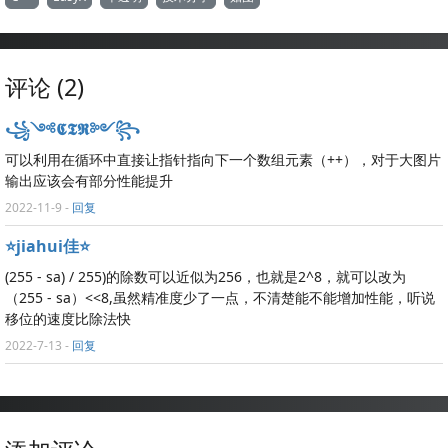
评论 (2)
꧁༺𝕮𝕿𝕽༻꧂
可以利用在循环中直接让指针指向下一个数组元素（++），对于大图片
输出应该会有部分性能提升
2022-11-9
-
回复
⭐️jiahui佳⭐️
(255 - sa) / 255)的除数可以近似为256，也就是2^8，就可以改为
（255 - sa）<<8,虽然精准度少了一点，不清楚能不能增加性能，听说
移位的速度比除法快
2022-7-13
-
回复