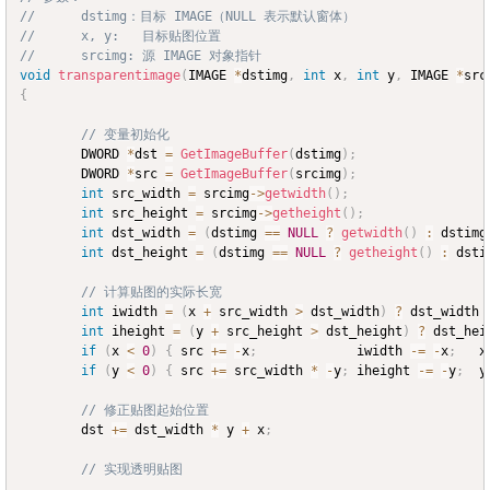
//		dstimg：目标 IMAGE（NULL 表示默认窗体）
//		x, y:	目标贴图位置
//		srcimg: 源 IMAGE 对象指针
void
transparentimage
(
IMAGE 
*
dstimg
,
int
 x
,
int
 y
,
 IMAGE 
*
src
{
// 变量初始化
		DWORD 
*
dst 
=
GetImageBuffer
(
dstimg
)
;
		DWORD 
*
src 
=
GetImageBuffer
(
srcimg
)
;
int
 src_width 
=
 srcimg
->
getwidth
(
)
;
int
 src_height 
=
 srcimg
->
getheight
(
)
;
int
 dst_width 
=
(
dstimg 
==
NULL
?
getwidth
(
)
:
 dstimg
int
 dst_height 
=
(
dstimg 
==
NULL
?
getheight
(
)
:
 dsti
// 计算贴图的实际长宽
int
 iwidth 
=
(
x 
+
 src_width 
>
 dst_width
)
?
 dst_width 
int
 iheight 
=
(
y 
+
 src_height 
>
 dst_height
)
?
 dst_hei
if
(
x 
<
0
)
{
 src 
+=
-
x
;
				iwidth 
-=
-
x
;
	x
if
(
y 
<
0
)
{
 src 
+=
 src_width 
*
-
y
;
	iheight 
-=
-
y
;
	y
// 修正贴图起始位置
		dst 
+=
 dst_width 
*
 y 
+
 x
;
// 实现透明贴图