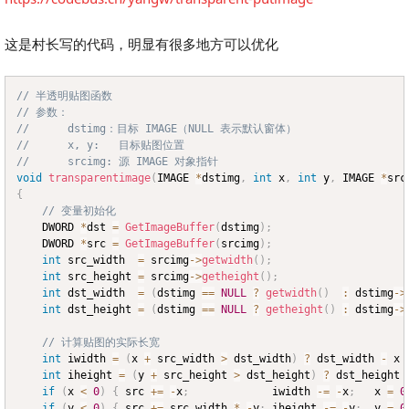
这是村长写的代码，明显有很多地方可以优化
// 半透明贴图函数
Copy
// 参数：
//		dstimg：目标 IMAGE（NULL 表示默认窗体）
//		x, y:	目标贴图位置
//		srcimg: 源 IMAGE 对象指针
void
transparentimage
(
IMAGE 
*
dstimg
,
int
 x
,
int
 y
,
 IMAGE 
*
src
{
// 变量初始化
	DWORD 
*
dst 
=
GetImageBuffer
(
dstimg
)
;
	DWORD 
*
src 
=
GetImageBuffer
(
srcimg
)
;
int
 src_width  
=
 srcimg
->
getwidth
(
)
;
int
 src_height 
=
 srcimg
->
getheight
(
)
;
int
 dst_width  
=
(
dstimg 
==
NULL
?
getwidth
(
)
:
 dstimg
->
int
 dst_height 
=
(
dstimg 
==
NULL
?
getheight
(
)
:
 dstimg
->
// 计算贴图的实际长宽
int
 iwidth 
=
(
x 
+
 src_width 
>
 dst_width
)
?
 dst_width 
-
 x 
int
 iheight 
=
(
y 
+
 src_height 
>
 dst_height
)
?
 dst_height 
if
(
x 
<
0
)
{
 src 
+=
-
x
;
				iwidth 
-=
-
x
;
	x 
=
0
if
(
y 
<
0
)
{
 src 
+=
 src_width 
*
-
y
;
	iheight 
-=
-
y
;
	y 
=
0