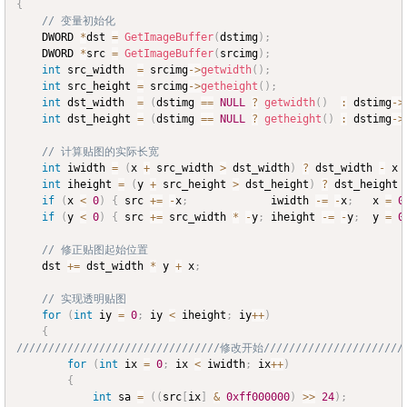
{
// 变量初始化
	DWORD 
*
dst 
=
GetImageBuffer
(
dstimg
)
;
	DWORD 
*
src 
=
GetImageBuffer
(
srcimg
)
;
int
 src_width  
=
 srcimg
->
getwidth
(
)
;
int
 src_height 
=
 srcimg
->
getheight
(
)
;
int
 dst_width  
=
(
dstimg 
==
NULL
?
getwidth
(
)
:
 dstimg
->
int
 dst_height 
=
(
dstimg 
==
NULL
?
getheight
(
)
:
 dstimg
->
// 计算贴图的实际长宽
int
 iwidth 
=
(
x 
+
 src_width 
>
 dst_width
)
?
 dst_width 
-
 x 
int
 iheight 
=
(
y 
+
 src_height 
>
 dst_height
)
?
 dst_height 
if
(
x 
<
0
)
{
 src 
+=
-
x
;
				iwidth 
-=
-
x
;
	x 
=
0
if
(
y 
<
0
)
{
 src 
+=
 src_width 
*
-
y
;
	iheight 
-=
-
y
;
	y 
=
0
// 修正贴图起始位置
	dst 
+=
 dst_width 
*
 y 
+
 x
;
// 实现透明贴图
for
(
int
 iy 
=
0
;
 iy 
<
 iheight
;
 iy
++
)
{
////////////////////////////////修改开始///////////////////////
for
(
int
 ix 
=
0
;
 ix 
<
 iwidth
;
 ix
++
)
{
int
 sa 
=
(
(
src
[
ix
]
&
0xff000000
)
>>
24
)
;