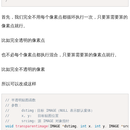
}
首先，我们完全不用每个像素点都循环执行一次，只要算需要算的
像素点就行。
比如完全透明的像素点
也不必每个像素点都执行混合，只要算需要算的像素点就行。
比如完全不透明的像素
所以可以改成这样
// 半透明贴图函数
Copy
// 参数：
//		dstimg：目标 IMAGE（NULL 表示默认窗体）
//		x, y:	目标贴图位置
//		srcimg: 源 IMAGE 对象指针
void
transparentimage
(
IMAGE 
*
dstimg
,
int
 x
,
int
 y
,
 IMAGE 
*
src