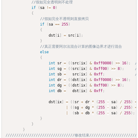
//假如完全透明则不处理
if
(
sa 
!=
0
)
{
//假如完全不透明则直接拷贝
if
(
sa 
==
255
)
{
					dst
[
i
]
=
 src
[
i
]
;
}
//真正需要阿尔法混合计算的图像边界才进行混合
else
{
int
 sr 
=
(
(
src
[
ix
]
&
0xff0000
)
>>
16
)
;
int
 sg 
=
(
(
src
[
ix
]
&
0xff00
)
>>
8
)
;
int
 sb 
=
   src
[
ix
]
&
0xff
;
int
 dr 
=
(
(
dst
[
ix
]
&
0xff0000
)
>>
16
)
;
int
 dg 
=
(
(
dst
[
ix
]
&
0xff00
)
>>
8
)
;
int
 db 
=
   dst
[
ix
]
&
0xff
;
					dst
[
ix
]
=
(
(
sr 
+
 dr 
*
(
255
-
 sa
)
/
255
)
<
|
(
(
sg 
+
 dg 
*
(
255
-
 sa
)
/
255
)
<
|
(
sb 
+
 db 
*
(
255
-
 sa
)
/
255
)
;
}
}
}
////////////////////////////////修改结束///////////////////////