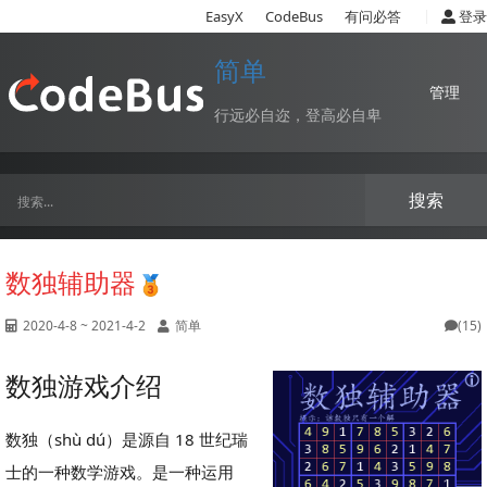
|
EasyX
CodeBus
有问必答
登录
简单
管理
行远必自迩，登高必自卑
搜索
数独辅助器
2020-4-8 ~ 2021-4-2
简单
(15)
数独游戏介绍
数独（shù dú）是源自 18 世纪瑞
士的一种数学游戏。是一种运用