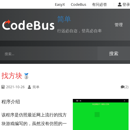
|
EasyX
CodeBus
有问必答
登录
简单
管理
行远必自迩，登高必自卑
搜索
找方块
2021-10-26
简单
(2)
程序介绍
该程序是仿照最近网上流行的找方
块游戏编写的，虽然没有仿照的一