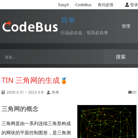
|
EasyX
CodeBus
有问必答
登录
简单
管理
行远必自迩，登高必自卑
搜索
TIN 三角网的生成
2020-3-31 ~ 2023-3-8
简单
(0)
三角网的概念
三角网是由一系列连续三角形构成
的网状的平面控制图形，是三角测