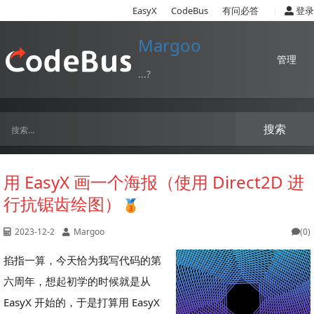
|
EasyX
CodeBus
有问必答
登录
Margoo
管理
...?
搜索
用 EasyX 画一个海报（使用 Direct2D 进
行抗锯齿绘图）
2023-12-2
Margoo
(0)
掐指一算，今天恰为我写代码的第
六周年，想起初学的时候就是从
EasyX 开始的，于是打算用 EasyX