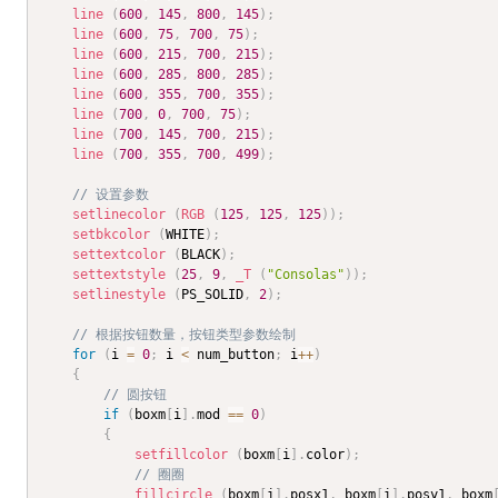
line
(
600
,
145
,
800
,
145
)
;
line
(
600
,
75
,
700
,
75
)
;
line
(
600
,
215
,
700
,
215
)
;
line
(
600
,
285
,
800
,
285
)
;
line
(
600
,
355
,
700
,
355
)
;
line
(
700
,
0
,
700
,
75
)
;
line
(
700
,
145
,
700
,
215
)
;
line
(
700
,
355
,
700
,
499
)
;
// 设置参数
setlinecolor
(
RGB
(
125
,
125
,
125
)
)
;
setbkcolor
(
WHITE
)
;
settextcolor
(
BLACK
)
;
settextstyle
(
25
,
9
,
_T
(
"Consolas"
)
)
;
setlinestyle
(
PS_SOLID
,
2
)
;
// 根据按钮数量，按钮类型参数绘制
for
(
i 
=
0
;
 i 
<
 num_button
;
 i
++
)
{
// 圆按钮
if
(
boxm
[
i
]
.
mod 
==
0
)
{
setfillcolor
(
boxm
[
i
]
.
color
)
;
// 圈圈
fillcircle
(
boxm
[
i
]
.
posx1
,
 boxm
[
i
]
.
posy1
,
 boxm