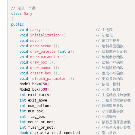
// 定义一个类
class
Gary
{
public
:
void
carry
(
)
;
// 主进程
void
initialization
(
)
;
// 初始化
void
move
(
)
;
// 窗口主视角
void
draw_scene
(
)
;
// 绘制界面函数
void
draw_palette
(
int
 a
)
;
// 绘制调色盘函数
void
draw_parameter
(
)
;
// 绘制参数函数
void
draw_box
(
)
;
// 绘制小球函数
void
draw_mouse
(
)
;
// 绘制鼠标函数
void
creact_box
(
)
;
// 生成小球函数
void
refresh_parameter
(
)
;
// 更新参数函数
	Node1 boxm
[
50
]
;
// 按钮，预制
	Node2 box
[
500
]
;
// 小球，预制
int
 exit_carry
;
// 主循函数控制参数
int
 exit_move
;
// 开始界面控制参数
int
 num_button
;
// 按钮数量参数
int
 num_box
;
// 小球数量参数
int
 flag_box
;
// 小球编号
int
 mouse_or_not
;
// 鼠标是否开启参数
int
 flash_or_not
;
// 动画是否开启参数
double
 gravitational_constant
;
// 引力常数