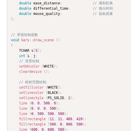
double
 ease_distance
;
// 缓和距离
double
 differential_time
;
// 微分时间
double
 mouse_quality
;
// 鼠标质量
}
;
// 界面绘制函数
void
Gary
::
draw_scene
(
)
{
	TCHAR s
[
5
]
;
int
 i
,
 j
;
// 背景绘制
setbkcolor
(
WHITE
)
;
cleardevice
(
)
;
// 框框范围绘制
setfillcolor
(
WHITE
)
;
setlinecolor
(
BLACK
)
;
setlinestyle
(
PS_SOLID
,
2
)
;
line
(
0
,
0
,
500
,
0
)
;
line
(
0
,
0
,
0
,
500
)
;
line
(
0
,
500
,
500
,
500
)
;
fillrectangle
(
11
,
11
,
489
,
429
)
;
fillrectangle
(
500
,
0
,
800
,
500
)
;
line
(
600
,
0
,
600
,
500
)
;