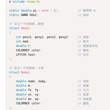
#
include
<time.h>
static
double
 pi 
=
acos
(
-
1
)
;
// 圆周率 π
static
 HWND hOut
;
// 画布
// 定义一个结构体，按钮
struct
Node1
{
int
 posx1
,
 posy1
,
 posx2
,
 posy2
;
// 坐标
int
 mod
;
// 模式
double
 r
;
// 圆按钮半径
	COLORREF color
;
// 颜色
	LPTSTR text
;
// 文字
}
;
// 定义一个结构体，小球
struct
Node2
{
double
 numx
,
 numy
;
// 坐标
double
 m
;
// 质量
double
 fx
,
 fy
;
// 引力
double
 vx
,
 vy
;
// 速度
double
 ax
,
 ay
;
// 加速度
	COLORREF color
;
// 颜色
}
;