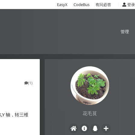
|
EasyX
CodeBus
有问必答
登录
管理
(1)
花毛茛
,Y 轴，转三维