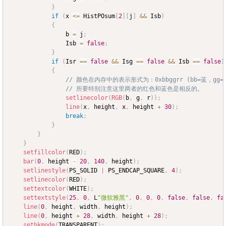
}
if
(
x 
<=
 HistPOsum
[
2
]
[
j
]
&&
 Isb
)
{
				b 
=
 j
;
				Isb 
=
false
;
}
if
(
Isr 
==
false
&&
 Isg 
==
false
&&
 Isb 
==
false
)
{
// 颜色在内存中的表示形式为：0xbbggrr (bb=蓝，gg
// 所要特别注意这里两者的红色和蓝色是相反的。
setlinecolor
(
RGB
(
b
,
 g
,
 r
)
)
;
line
(
x
,
 height
,
 x
,
 height 
+
30
)
;
break
;
}
}
}
setfillcolor
(
RED
)
;
bar
(
0
,
 height 
-
20
,
140
,
 height
)
;
setlinestyle
(
PS_SOLID 
|
 PS_ENDCAP_SQUARE
,
4
)
;
setlinecolor
(
RED
)
;
settextcolor
(
WHITE
)
;
settextstyle
(
25
,
0
,
 L
"微软雅黑"
,
0
,
0
,
0
,
false
,
false
,
fa
line
(
0
,
 height
,
 width
,
 height
)
;
line
(
0
,
 height 
+
28
,
 width
,
 height 
+
28
)
;
setbkmode
(
TRANSPARENT
)
;