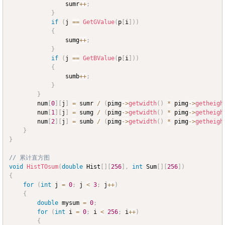
				sumr
++
;
}
if
(
j 
==
GetGValue
(
p
[
i
]
)
)
{
				sumg
++
;
}
if
(
j 
==
GetBValue
(
p
[
i
]
)
)
{
				sumb
++
;
}
}
		num
[
0
]
[
j
]
=
 sumr 
/
(
pimg
->
getwidth
(
)
*
 pimg
->
getheigh
		num
[
1
]
[
j
]
=
 sumg 
/
(
pimg
->
getwidth
(
)
*
 pimg
->
getheigh
		num
[
2
]
[
j
]
=
 sumb 
/
(
pimg
->
getwidth
(
)
*
 pimg
->
getheigh
}
}
// 累计直方图
void
HistTOsum
(
double
 Hist
[
]
[
256
]
,
int
 Sum
[
]
[
256
]
)
{
for
(
int
 j 
=
0
;
 j 
<
3
;
 j
++
)
{
double
 mysum 
=
0
;
for
(
int
 i 
=
0
;
 i 
<
256
;
 i
++
)
{