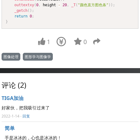
outtextxy
(
0
,
 height 
-
20
,
_T
(
"颜色直方图色条"
)
)
;
_getch
(
)
;
return
0
;
}
1
0
图像处理
图形学与图像学
评论 (2)
TIGA加油
好家伙，把我吸引过来了
2022-1-14
-
回复
简单
手是冰冰的，心也是冰冰的！