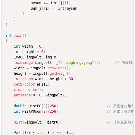
			mysum 
+=
 Hist
[
j
]
[
i
]
;
			Sum
[
j
]
[
i
]
=
(
int
)
mysum
;
}
}
}
int
main
(
)
{
int
	width 
=
0
;
int
	height 
=
0
;
	IMAGE imgpolt
,
 imgTM
;
loadimage
(
&
imgpolt
,
_T
(
"bingbing.jpeg"
)
)
;
// 加载原
	width 
=
 imgpolt
.
getwidth
(
)
;
	height 
=
 imgpolt
.
getheight
(
)
;
initgraph
(
width
,
 height 
+
30
)
;
setbkcolor
(
WHITE
)
;
cleardevice
(
)
;
putimage
(
0
,
0
,
&
imgpolt
)
;
double
 HistPO
[
3
]
[
256
]
;
// 原图像的频率
int
 HistPOsum
[
3
]
[
256
]
;
// 原累计直方图
Hist
(
&
imgpolt
,
 HistPO
)
;
// 计算原图的
for
(
int
 i 
=
0
;
 i 
<
256
;
 i
++
)