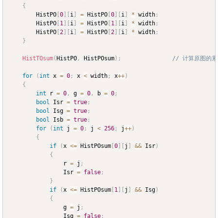
{
		HistPO
[
0
]
[
i
]
=
 HistPO
[
0
]
[
i
]
*
 width
;
		HistPO
[
1
]
[
i
]
=
 HistPO
[
1
]
[
i
]
*
 width
;
		HistPO
[
2
]
[
i
]
=
 HistPO
[
2
]
[
i
]
*
 width
;
}
HistTOsum
(
HistPO
,
 HistPOsum
)
;
// 计算原图的
for
(
int
 x 
=
0
;
 x 
<
 width
;
 x
++
)
{
int
 r 
=
0
,
 g 
=
0
,
 b 
=
0
;
bool
 Isr 
=
true
;
bool
 Isg 
=
true
;
bool
 Isb 
=
true
;
for
(
int
 j 
=
0
;
 j 
<
256
;
 j
++
)
{
if
(
x 
<=
 HistPOsum
[
0
]
[
j
]
&&
 Isr
)
{
				r 
=
 j
;
				Isr 
=
false
;
}
if
(
x 
<=
 HistPOsum
[
1
]
[
j
]
&&
 Isg
)
{
				g 
=
 j
;
				Isg 
=
false
;