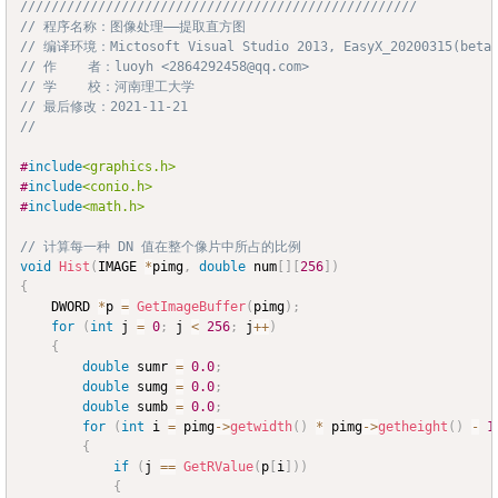
///////////////////////////////////////////////////
Copy
// 程序名称：图像处理——提取直方图
// 编译环境：Mictosoft Visual Studio 2013, EasyX_20200315(beta
// 作    者：luoyh <2864292458@qq.com>
// 学    校：河南理工大学
// 最后修改：2021-11-21
//
#
include
<graphics.h>
#
include
<conio.h>
#
include
<math.h>
// 计算每一种 DN 值在整个像片中所占的比例
void
Hist
(
IMAGE 
*
pimg
,
double
 num
[
]
[
256
]
)
{
	DWORD 
*
p 
=
GetImageBuffer
(
pimg
)
;
for
(
int
 j 
=
0
;
 j 
<
256
;
 j
++
)
{
double
 sumr 
=
0.0
;
double
 sumg 
=
0.0
;
double
 sumb 
=
0.0
;
for
(
int
 i 
=
 pimg
->
getwidth
(
)
*
 pimg
->
getheight
(
)
-
1
{
if
(
j 
==
GetRValue
(
p
[
i
]
)
)
{