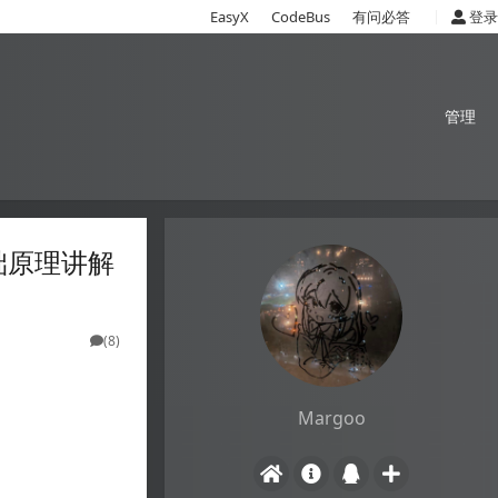
|
EasyX
CodeBus
有问必答
登录
管理
基础原理讲解
(8)
Margoo