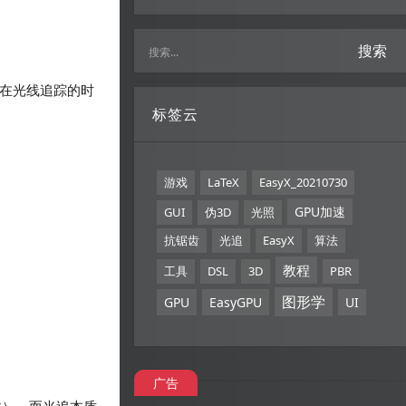
搜索
象，在光线追踪的时
标签云
游戏
LaTeX
EasyX_20210730
GPU加速
GUI
伪3D
光照
抗锯齿
光追
EasyX
算法
教程
工具
DSL
3D
PBR
图形学
GPU
EasyGPU
UI
广告