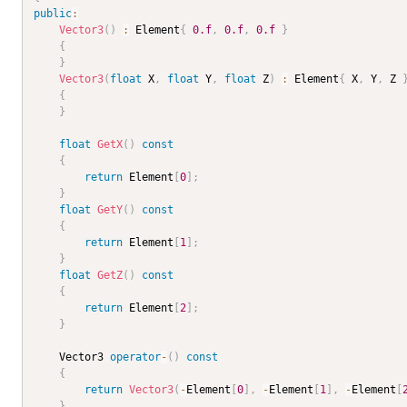
public
:
Vector3
(
)
:
 Element
{
0.f
,
0.f
,
0.f
}
{
}
Vector3
(
float
 X
,
float
 Y
,
float
 Z
)
:
 Element
{
 X
,
 Y
,
 Z 
{
}
float
GetX
(
)
const
{
return
 Element
[
0
]
;
}
float
GetY
(
)
const
{
return
 Element
[
1
]
;
}
float
GetZ
(
)
const
{
return
 Element
[
2
]
;
}
	Vector3 
operator
-
(
)
const
{
return
Vector3
(
-
Element
[
0
]
,
-
Element
[
1
]
,
-
Element
[
}