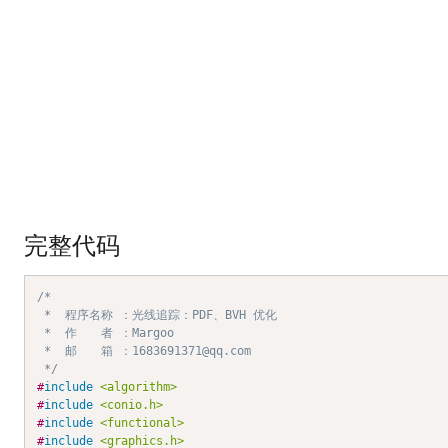
完整代码
/*

 *	程序名称 ：光线追踪：PDF、BVH 优化

 *	作　　者 ：Margoo

 *	邮　　箱 ：1683691371@qq.com

 */
#
include
<algorithm>
#
include
<conio.h>
#
include
<functional>
#
include
<graphics.h>