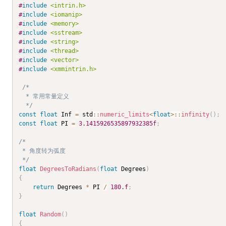
#
include
<intrin.h>
#
include
<iomanip>
#
include
<memory>
#
include
<sstream>
#
include
<string>
#
include
<thread>
#
include
<vector>
#
include
<xmmintrin.h>
/*

  * 常用常量定义

  */
const
float
 Inf 
=
 std
::
numeric_limits
<
float
>
::
infinity
(
)
;
const
float
 PI 
=
3.1415926535897932385f
;
/*

 * 角度转为弧度

 */
float
DegreesToRadians
(
float
 Degrees
)
{
return
 Degrees 
*
 PI 
/
180.f
;
}
float
Random
(
)
{