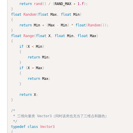
return
rand
(
)
/
(
RAND_MAX 
+
1.f
)
;
}
float
Random
(
float
 Max
,
float
 Min
)
{
return
 Min 
+
(
Max 
-
 Min
)
*
float
(
Random
(
)
)
;
}
float
Range
(
float
 X
,
float
 Min
,
float
 Max
)
{
if
(
X 
<
 Min
)
{
return
 Min
;
}
if
(
X 
>
 Max
)
{
return
 Max
;
}
return
 X
;
}
/*

 * 三维向量类 Vector3（同时该类也充当了三维点和颜色）

 */
typedef
class
Vector3
{