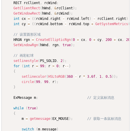
	RECT rcClient
,
 rcWind
;
GetClientRect
(
hWnd
,
&
rcClient
)
;
GetWindowRect
(
hWnd
,
&
rcWind
)
;
int
 cx 
=
(
(
rcWind
.
right 
-
 rcWind
.
left
)
-
 rcClient
.
right
)
int
 cy 
=
(
(
rcWind
.
bottom 
-
 rcWind
.
top 
+
GetSystemMetrics
(
// 设置圆形区域
	HRGN rgn 
=
CreateEllipticRgn
(
0
+
 cx
,
0
+
 cy
,
200
+
 cx
,
20
SetWindowRgn
(
hWnd
,
 rgn
,
true
)
;
// 画彩虹球
setlinestyle
(
PS_SOLID
,
2
)
;
for
(
int
 r 
=
99
;
 r 
>
0
;
 r
--
)
{
setlinecolor
(
HSLtoRGB
(
360
-
 r 
*
3.6f
,
1
,
0.5
)
)
;
circle
(
99
,
99
,
 r
)
;
}
	ExMessage m
;
// 定义鼠标消息
while
(
true
)
{
		m 
=
getmessage
(
EX_MOUSE
)
;
// 获取一条鼠标消息
switch
(
m
.
message
)