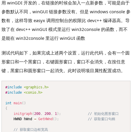
用 winGDI 开发的，在链接的时候会加入一点新参数，可能是由于
参数默认不同，winGUI 链接参数没有。但是 windows console 参
数有，这样导致 easyx 调用控制台的权限比 devc++ 编译器高。导
致了在 devc++ winGUI 模式里运行 win32console 的函数，而不
是能在 win32console 里运行 winGUI 函数
测试代码如下，如果完成上述两个设置，运行此代码，会有一个圆
形窗口和一个黑窗口，右键圆形窗口，窗口不会消失，在按任意
键，黑窗口和圆形窗口一起消失。此时说明项目属性配置成功。
#
include
<graphics.h>
Copy
#
include
<conio.h>
int
main
(
)
{
initgraph
(
200
,
200
,
1
)
;
// 初始化图形窗口
	HWND hWnd 
=
GetHWnd
(
)
;
// 获取窗口句柄
// 获取窗口边框宽高